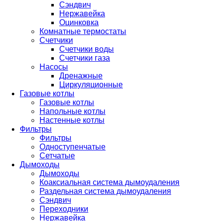
Сэндвич
Нержавейка
Оцинковка
Комнатные термостаты
Счетчики
Счетчики воды
Счетчики газа
Насосы
Дренажные
Циркуляционные
Газовые котлы
Газовые котлы
Напольные котлы
Настенные котлы
Фильтры
Фильтры
Одноступенчатые
Сетчатые
Дымоходы
Дымоходы
Коаксиальная система дымоудаления
Раздельная система дымоудаления
Сэндвич
Переходники
Нержавейка