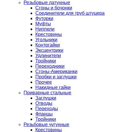
Резьбовые латунные
Сгоны и бочонки
Соединители для труб штуцера
Футорки
Муфты
Ниппели
Крестовины
Угольники
Контргайки
Эксцентрики
Удлинители
Тройники
Переходники
Сгоны-Американки
Пробки и заглушки
Прочее
Накидные гайки
Приварные стальные
Заглушки
Отводы
Переходы
Фланцы
Тройники
Резьбовые чугунные
Крестовины