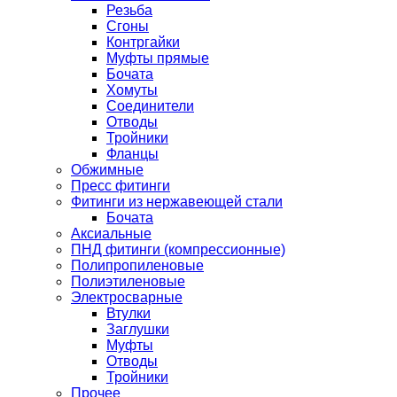
Резьба
Сгоны
Контргайки
Муфты прямые
Бочата
Хомуты
Соединители
Отводы
Тройники
Фланцы
Обжимные
Пресс фитинги
Фитинги из нержавеющей стали
Бочата
Аксиальные
ПНД фитинги (компрессионные)
Полипропиленовые
Полиэтиленовые
Электросварные
Втулки
Заглушки
Муфты
Отводы
Тройники
Прочее