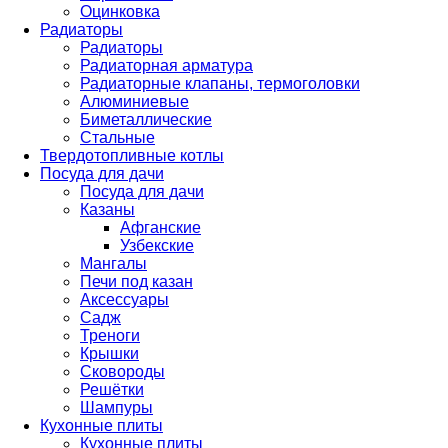
Оцинковка
Радиаторы
Радиаторы
Радиаторная арматура
Радиаторные клапаны, термоголовки
Алюминиевые
Биметаллические
Стальные
Твердотопливные котлы
Посуда для дачи
Посуда для дачи
Казаны
Афганские
Узбекские
Мангалы
Печи под казан
Аксессуары
Садж
Треноги
Крышки
Сковороды
Решётки
Шампуры
Кухонные плиты
Кухонные плиты