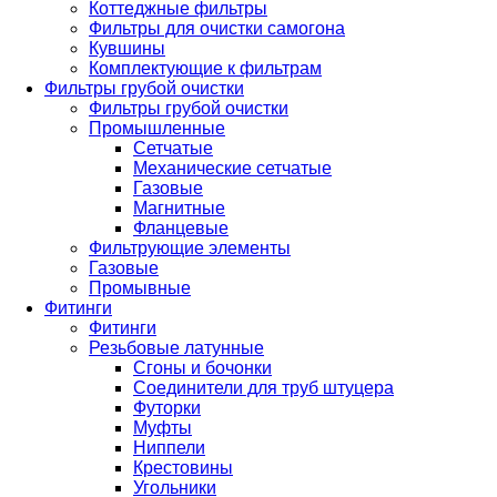
Коттеджные фильтры
Фильтры для очистки самогона
Кувшины
Комплектующие к фильтрам
Фильтры грубой очистки
Фильтры грубой очистки
Промышленные
Сетчатые
Механические сетчатые
Газовые
Магнитные
Фланцевые
Фильтрующие элементы
Газовые
Промывные
Фитинги
Фитинги
Резьбовые латунные
Сгоны и бочонки
Соединители для труб штуцера
Футорки
Муфты
Ниппели
Крестовины
Угольники