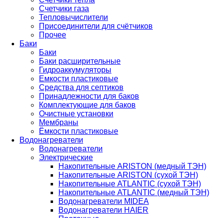
Счетчики газа
Тепловычислители
Присоединители для счётчиков
Прочее
Баки
Баки
Баки расширительные
Гидроаккумуляторы
Емкости пластиковые
Средства для септиков
Принадлежности для баков
Комплектующие для баков
Очистные установки
Мембраны
Ёмкости пластиковые
Водонагреватели
Водонагреватели
Электрические
Накопительные ARISTON (медный ТЭН)
Накопительные ARISTON (сухой ТЭН)
Накопительные ATLANTIC (сухой ТЭН)
Накопительные ATLANTIC (медный ТЭН)
Водонагреватели MIDEA
Водонагреватели HAIER