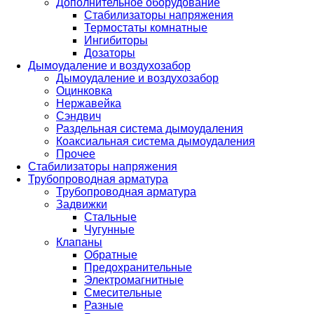
Дополнительное оборудование
Стабилизаторы напряжения
Термостаты комнатные
Ингибиторы
Дозаторы
Дымоудаление и воздухозабор
Дымоудаление и воздухозабор
Оцинковка
Нержавейка
Сэндвич
Раздельная система дымоудаления
Коаксиальная система дымоудаления
Прочее
Стабилизаторы напряжения
Трубопроводная арматура
Трубопроводная арматура
Задвижки
Стальные
Чугунные
Клапаны
Обратные
Предохранительные
Электромагнитные
Смесительные
Разные