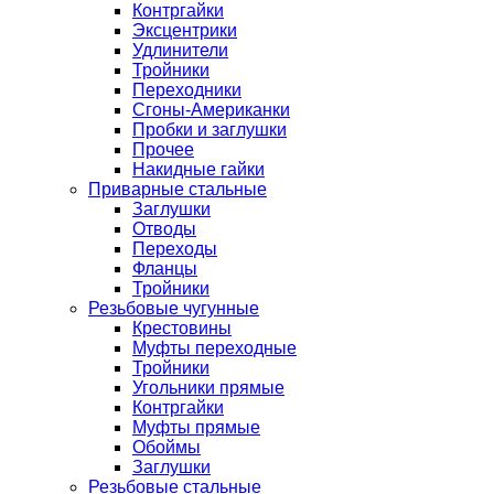
Контргайки
Эксцентрики
Удлинители
Тройники
Переходники
Сгоны-Американки
Пробки и заглушки
Прочее
Накидные гайки
Приварные стальные
Заглушки
Отводы
Переходы
Фланцы
Тройники
Резьбовые чугунные
Крестовины
Муфты переходные
Тройники
Угольники прямые
Контргайки
Муфты прямые
Обоймы
Заглушки
Резьбовые стальные