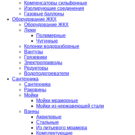
Компенсаторы сильфонные
Изолирующие соединения
Газовые баллоны
Оборудование ЖКХ
Оборудование ЖКХ
Люки
Полимерные
Чугунные
Колонки водоразборные
Вантузы
Грязевики
Электроприводы
Редукторы
Водоподогреватели
Сантехника
Сантехника
Раковины
Мойки
Мойки мраморные
Мойки из нержавеющей стали
Ванны
Акриловые
Стальные
Из литьевого мрамора
Комплектующие