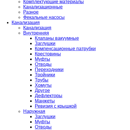
Комплектующие материалы
Канализационные
Разное
Фекальные насосы
Канализация
Канализация
Внутренняя
Клапаны вакуумные
Заглушки
Компенсационные патрубки
Крестовины
Муфты
Отводы
Переходники
Тройники
Трубы
Хомуты
Другое
Дефлекторы
Манжеты
Ревизия с крышкой
Наружная
Заглушки
Муфты
Отводы