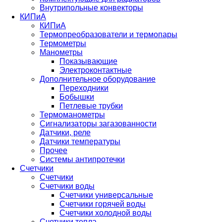
Внутрипольные конвекторы
КИПиА
КИПиА
Термопреобразователи и термопары
Термометры
Манометры
Показывающие
Электроконтактные
Дополнительное оборудование
Переходники
Бобышки
Петлевые трубки
Термоманометры
Сигнализаторы загазованности
Датчики, реле
Датчики температуры
Прочее
Системы антипротечки
Счетчики
Счетчики
Счетчики воды
Счетчики универсальные
Счетчики горячей воды
Счетчики холодной воды
Счетчики тепла