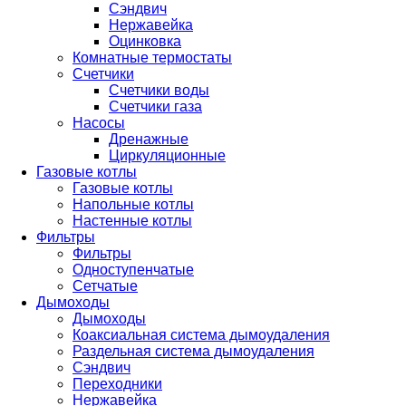
Сэндвич
Нержавейка
Оцинковка
Комнатные термостаты
Счетчики
Счетчики воды
Счетчики газа
Насосы
Дренажные
Циркуляционные
Газовые котлы
Газовые котлы
Напольные котлы
Настенные котлы
Фильтры
Фильтры
Одноступенчатые
Сетчатые
Дымоходы
Дымоходы
Коаксиальная система дымоудаления
Раздельная система дымоудаления
Сэндвич
Переходники
Нержавейка