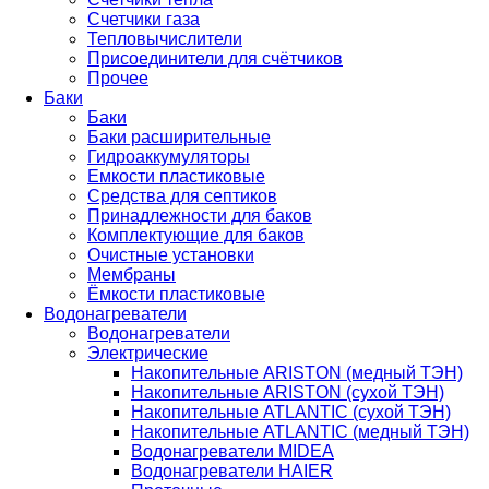
Счетчики газа
Тепловычислители
Присоединители для счётчиков
Прочее
Баки
Баки
Баки расширительные
Гидроаккумуляторы
Емкости пластиковые
Средства для септиков
Принадлежности для баков
Комплектующие для баков
Очистные установки
Мембраны
Ёмкости пластиковые
Водонагреватели
Водонагреватели
Электрические
Накопительные ARISTON (медный ТЭН)
Накопительные ARISTON (сухой ТЭН)
Накопительные ATLANTIC (сухой ТЭН)
Накопительные ATLANTIC (медный ТЭН)
Водонагреватели MIDEA
Водонагреватели HAIER