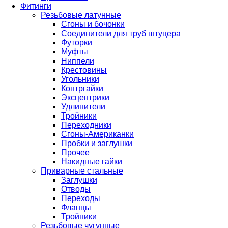
Фитинги
Резьбовые латунные
Сгоны и бочонки
Соединители для труб штуцера
Футорки
Муфты
Ниппели
Крестовины
Угольники
Контргайки
Эксцентрики
Удлинители
Тройники
Переходники
Сгоны-Американки
Пробки и заглушки
Прочее
Накидные гайки
Приварные стальные
Заглушки
Отводы
Переходы
Фланцы
Тройники
Резьбовые чугунные