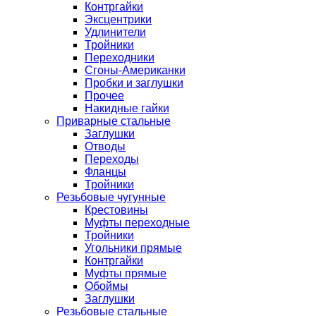
Контргайки
Эксцентрики
Удлинители
Тройники
Переходники
Сгоны-Американки
Пробки и заглушки
Прочее
Накидные гайки
Приварные стальные
Заглушки
Отводы
Переходы
Фланцы
Тройники
Резьбовые чугунные
Крестовины
Муфты переходные
Тройники
Угольники прямые
Контргайки
Муфты прямые
Обоймы
Заглушки
Резьбовые стальные