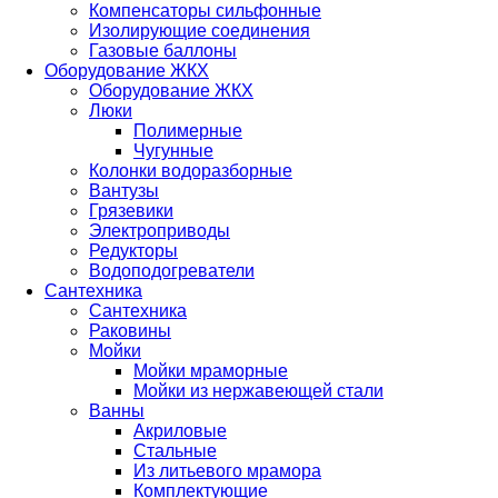
Компенсаторы сильфонные
Изолирующие соединения
Газовые баллоны
Оборудование ЖКХ
Оборудование ЖКХ
Люки
Полимерные
Чугунные
Колонки водоразборные
Вантузы
Грязевики
Электроприводы
Редукторы
Водоподогреватели
Сантехника
Сантехника
Раковины
Мойки
Мойки мраморные
Мойки из нержавеющей стали
Ванны
Акриловые
Стальные
Из литьевого мрамора
Комплектующие