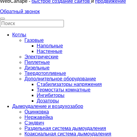
WebCanape -
быстрое создание сайтов
и
продвижение
Обратный звонок
Котлы
Газовые
Напольные
Настенные
Электрические
Пеллетные
Дизельные
Твердотопливные
Дополнительное оборудование
Стабилизаторы напряжения
Термостаты комнатные
Ингибиторы
Дозаторы
Дымоудаление и воздухозабор
Оцинковка
Нержавейка
Сэндвич
Раздельная система дымоудаления
Коаксиальная система дымоудаления