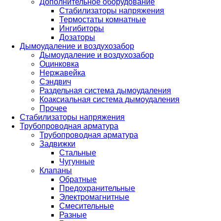
Дополнительное оборудование
Стабилизаторы напряжения
Термостаты комнатные
Ингибиторы
Дозаторы
Дымоудаление и воздухозабор
Дымоудаление и воздухозабор
Оцинковка
Нержавейка
Сэндвич
Раздельная система дымоудаления
Коаксиальная система дымоудаления
Прочее
Стабилизаторы напряжения
Трубопроводная арматура
Трубопроводная арматура
Задвижки
Стальные
Чугунные
Клапаны
Обратные
Предохранительные
Электромагнитные
Смесительные
Разные