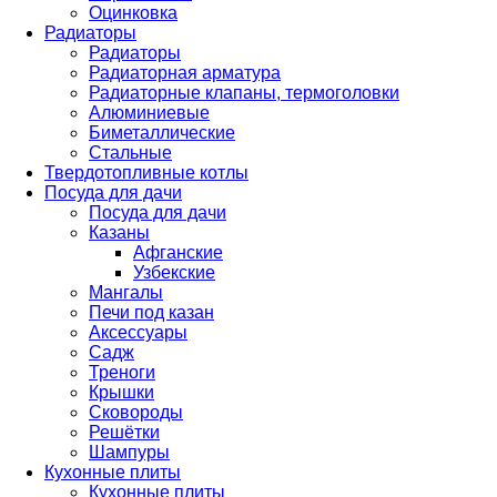
Оцинковка
Радиаторы
Радиаторы
Радиаторная арматура
Радиаторные клапаны, термоголовки
Алюминиевые
Биметаллические
Стальные
Твердотопливные котлы
Посуда для дачи
Посуда для дачи
Казаны
Афганские
Узбекские
Мангалы
Печи под казан
Аксессуары
Садж
Треноги
Крышки
Сковороды
Решётки
Шампуры
Кухонные плиты
Кухонные плиты