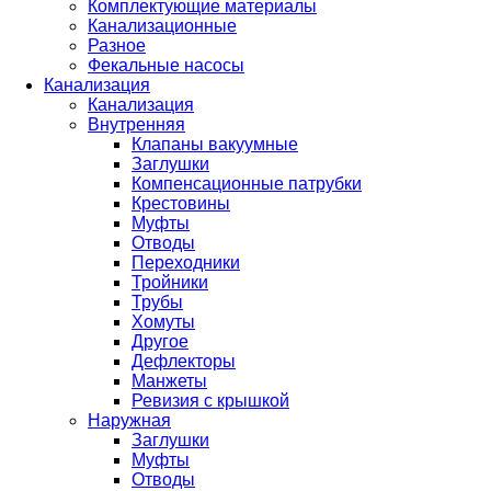
Комплектующие материалы
Канализационные
Разное
Фекальные насосы
Канализация
Канализация
Внутренняя
Клапаны вакуумные
Заглушки
Компенсационные патрубки
Крестовины
Муфты
Отводы
Переходники
Тройники
Трубы
Хомуты
Другое
Дефлекторы
Манжеты
Ревизия с крышкой
Наружная
Заглушки
Муфты
Отводы