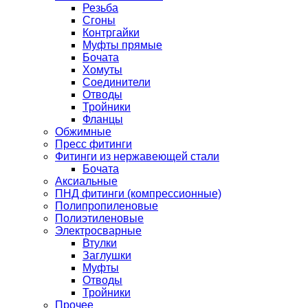
Резьба
Сгоны
Контргайки
Муфты прямые
Бочата
Хомуты
Соединители
Отводы
Тройники
Фланцы
Обжимные
Пресс фитинги
Фитинги из нержавеющей стали
Бочата
Аксиальные
ПНД фитинги (компрессионные)
Полипропиленовые
Полиэтиленовые
Электросварные
Втулки
Заглушки
Муфты
Отводы
Тройники
Прочее