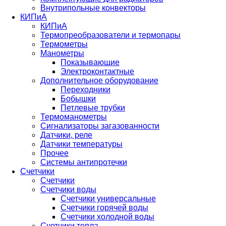
Внутрипольные конвекторы
КИПиА
КИПиА
Термопреобразователи и термопары
Термометры
Манометры
Показывающие
Электроконтактные
Дополнительное оборудование
Переходники
Бобышки
Петлевые трубки
Термоманометры
Сигнализаторы загазованности
Датчики, реле
Датчики температуры
Прочее
Системы антипротечки
Счетчики
Счетчики
Счетчики воды
Счетчики универсальные
Счетчики горячей воды
Счетчики холодной воды
Счетчики тепла