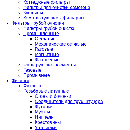
Коттеджные фильтры
Фильтры для очистки самогона
Кувшины
Комплектующие к фильтрам
Фильтры грубой очистки
Фильтры грубой очистки
Промышленные
Сетчатые
Механические сетчатые
Газовые
Магнитные
Фланцевые
Фильтрующие элементы
Газовые
Промывные
Фитинги
Фитинги
Резьбовые латунные
Сгоны и бочонки
Соединители для труб штуцера
Футорки
Муфты
Ниппели
Крестовины
Угольники