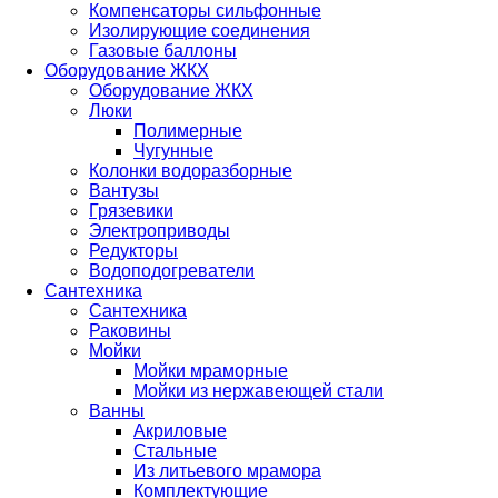
Компенсаторы сильфонные
Изолирующие соединения
Газовые баллоны
Оборудование ЖКХ
Оборудование ЖКХ
Люки
Полимерные
Чугунные
Колонки водоразборные
Вантузы
Грязевики
Электроприводы
Редукторы
Водоподогреватели
Сантехника
Сантехника
Раковины
Мойки
Мойки мраморные
Мойки из нержавеющей стали
Ванны
Акриловые
Стальные
Из литьевого мрамора
Комплектующие