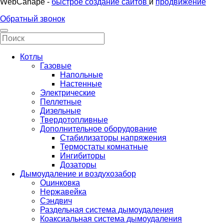
WebCanape -
быстрое создание сайтов
и
продвижение
Обратный звонок
Котлы
Газовые
Напольные
Настенные
Электрические
Пеллетные
Дизельные
Твердотопливные
Дополнительное оборудование
Стабилизаторы напряжения
Термостаты комнатные
Ингибиторы
Дозаторы
Дымоудаление и воздухозабор
Оцинковка
Нержавейка
Сэндвич
Раздельная система дымоудаления
Коаксиальная система дымоудаления