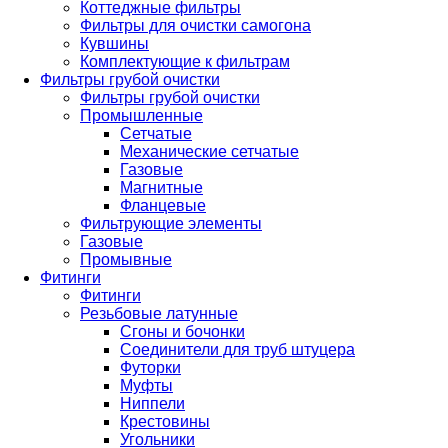
Коттеджные фильтры
Фильтры для очистки самогона
Кувшины
Комплектующие к фильтрам
Фильтры грубой очистки
Фильтры грубой очистки
Промышленные
Сетчатые
Механические сетчатые
Газовые
Магнитные
Фланцевые
Фильтрующие элементы
Газовые
Промывные
Фитинги
Фитинги
Резьбовые латунные
Сгоны и бочонки
Соединители для труб штуцера
Футорки
Муфты
Ниппели
Крестовины
Угольники