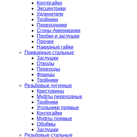
Контргайки
Эксцентрики
Удлинители
Тройники
Переходники
Сгоны-Американки
Пробки и заглушки
Прочее
Накидные гайки
Приварные стальные
Заглушки
Отводы
Переходы
Фланцы
Тройники
Резьбовые чугунные
Крестовины
Муфты переходные
Тройники
Угольники прямые
Контргайки
Муфты прямые
Обоймы
Заглушки
Резьбовые стальные