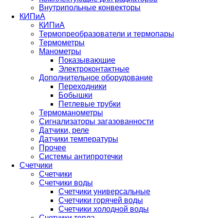
Внутрипольные конвекторы
КИПиА
КИПиА
Термопреобразователи и термопары
Термометры
Манометры
Показывающие
Электроконтактные
Дополнительное оборудование
Переходники
Бобышки
Петлевые трубки
Термоманометры
Сигнализаторы загазованности
Датчики, реле
Датчики температуры
Прочее
Системы антипротечки
Счетчики
Счетчики
Счетчики воды
Счетчики универсальные
Счетчики горячей воды
Счетчики холодной воды
Счетчики тепла