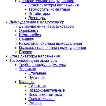
Дополнительное оборудование
Стабилизаторы напряжения
Термостаты комнатные
Ингибиторы
Дозаторы
Дымоудаление и воздухозабор
Дымоудаление и воздухозабор
Оцинковка
Нержавейка
Сэндвич
Раздельная система дымоудаления
Коаксиальная система дымоудаления
Прочее
Стабилизаторы напряжения
Трубопроводная арматура
Трубопроводная арматура
Задвижки
Стальные
Чугунные
Клапаны
Обратные
Предохранительные
Электромагнитные
Смесительные
Разные