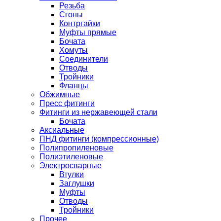
Резьба
Сгоны
Контргайки
Муфты прямые
Бочата
Хомуты
Соединители
Отводы
Тройники
Фланцы
Обжимные
Пресс фитинги
Фитинги из нержавеющей стали
Бочата
Аксиальные
ПНД фитинги (компрессионные)
Полипропиленовые
Полиэтиленовые
Электросварные
Втулки
Заглушки
Муфты
Отводы
Тройники
Прочее