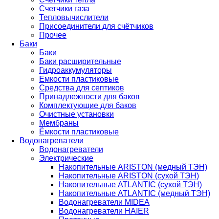
Счетчики газа
Тепловычислители
Присоединители для счётчиков
Прочее
Баки
Баки
Баки расширительные
Гидроаккумуляторы
Емкости пластиковые
Средства для септиков
Принадлежности для баков
Комплектующие для баков
Очистные установки
Мембраны
Ёмкости пластиковые
Водонагреватели
Водонагреватели
Электрические
Накопительные ARISTON (медный ТЭН)
Накопительные ARISTON (сухой ТЭН)
Накопительные ATLANTIC (сухой ТЭН)
Накопительные ATLANTIC (медный ТЭН)
Водонагреватели MIDEA
Водонагреватели HAIER