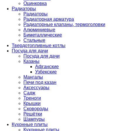
Оцинковка
Радиаторы
Радиаторы
Радиаторная арматура
Радиаторные клапаны, термоголовки
Алюминиевые
Биметаллические
Стальные
Твердотопливные котлы
Посуда для дачи
Посуда для дачи
Казаны
Афганские
Узбекские
Мангалы
Печи под казан
Аксессуары
Садж
Треноги
Крышки
Сковороды
Решётки
Шампуры
Кухонные плиты
Кухонные плиты