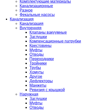
Комплектующие материалы
Канализационные
Разное
Фекальные насосы
Канализация
Канализация
Внутренняя
Клапаны вакуумные
Заглушки
Компенсационные патрубки
Крестовины
Муфты
Отводы
Переходники
Тройники
Трубы
Хомуты
Другое
Дефлекторы
Манжеты
Ревизия с крышкой
Наружная
Заглушки
Муфты
Отводы