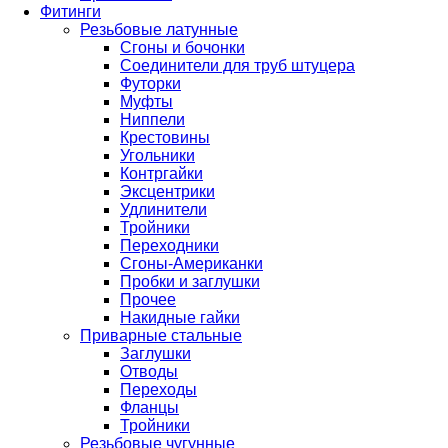
Фитинги
Резьбовые латунные
Сгоны и бочонки
Соединители для труб штуцера
Футорки
Муфты
Ниппели
Крестовины
Угольники
Контргайки
Эксцентрики
Удлинители
Тройники
Переходники
Сгоны-Американки
Пробки и заглушки
Прочее
Накидные гайки
Приварные стальные
Заглушки
Отводы
Переходы
Фланцы
Тройники
Резьбовые чугунные