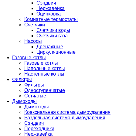
Сэндвич
Нержавейка
Оцинковка
Комнатные термостаты
Счетчики
Счетчики воды
Счетчики газа
Насосы
Дренажные
Циркуляционные
Газовые котлы
Газовые котлы
Напольные котлы
Настенные котлы
Фильтры
Фильтры
Одноступенчатые
Сетчатые
Дымоходы
Дымоходы
Коаксиальная система дымоудаления
Раздельная система дымоудаления
Сэндвич
Переходники
Нержавейка