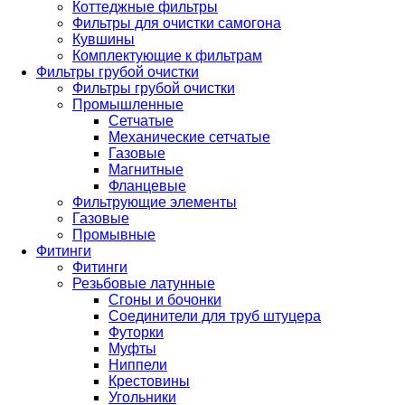
Коттеджные фильтры
Фильтры для очистки самогона
Кувшины
Комплектующие к фильтрам
Фильтры грубой очистки
Фильтры грубой очистки
Промышленные
Сетчатые
Механические сетчатые
Газовые
Магнитные
Фланцевые
Фильтрующие элементы
Газовые
Промывные
Фитинги
Фитинги
Резьбовые латунные
Сгоны и бочонки
Соединители для труб штуцера
Футорки
Муфты
Ниппели
Крестовины
Угольники