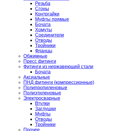
Резьба
Сгоны
Контргайки
Муфты прямые
Бочата
Хомуты
Соединители
Отводы
Тройники
Фланцы
Обжимные
Пресс фитинги
Фитинги из нержавеющей стали
Бочата
Аксиальные
ПНД фитинги (компрессионные)
Полипропиленовые
Полиэтиленовые
Электросварные
Втулки
Заглушки
Муфты
Отводы
Тройники
Прочее