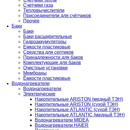
Счетчики газа
Тепловычислители
Присоединители для счётчиков
Прочее
Баки
Баки
Баки расширительные
Гидроаккумуляторы
Емкости пластиковые
Средства для септиков
Принадлежности для баков
Комплектующие для баков
Очистные установки
Мембраны
Ёмкости пластиковые
Водонагреватели
Водонагреватели
Электрические
Накопительные ARISTON (медный ТЭН)
Накопительные ARISTON (сухой ТЭН)
Накопительные ATLANTIC (сухой ТЭН)
Накопительные ATLANTIC (медный ТЭН)
Водонагреватели MIDEA
Водонагреватели HAIER