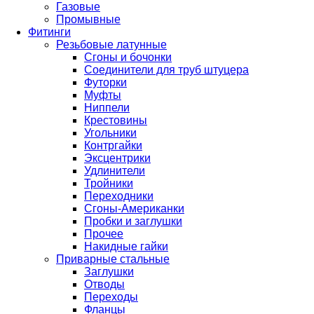
Газовые
Промывные
Фитинги
Резьбовые латунные
Сгоны и бочонки
Соединители для труб штуцера
Футорки
Муфты
Ниппели
Крестовины
Угольники
Контргайки
Эксцентрики
Удлинители
Тройники
Переходники
Сгоны-Американки
Пробки и заглушки
Прочее
Накидные гайки
Приварные стальные
Заглушки
Отводы
Переходы
Фланцы