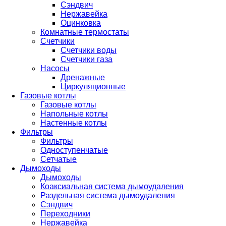
Сэндвич
Нержавейка
Оцинковка
Комнатные термостаты
Счетчики
Счетчики воды
Счетчики газа
Насосы
Дренажные
Циркуляционные
Газовые котлы
Газовые котлы
Напольные котлы
Настенные котлы
Фильтры
Фильтры
Одноступенчатые
Сетчатые
Дымоходы
Дымоходы
Коаксиальная система дымоудаления
Раздельная система дымоудаления
Сэндвич
Переходники
Нержавейка