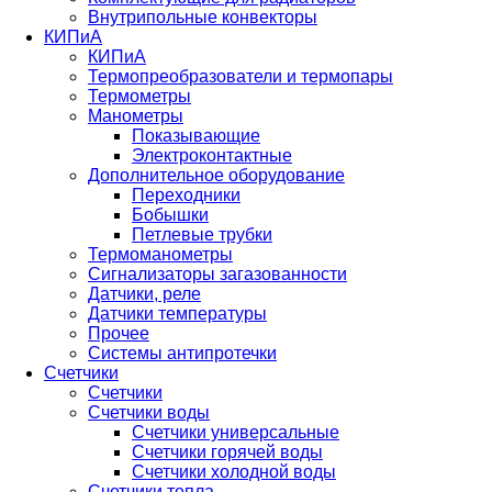
Внутрипольные конвекторы
КИПиА
КИПиА
Термопреобразователи и термопары
Термометры
Манометры
Показывающие
Электроконтактные
Дополнительное оборудование
Переходники
Бобышки
Петлевые трубки
Термоманометры
Сигнализаторы загазованности
Датчики, реле
Датчики температуры
Прочее
Системы антипротечки
Счетчики
Счетчики
Счетчики воды
Счетчики универсальные
Счетчики горячей воды
Счетчики холодной воды
Счетчики тепла