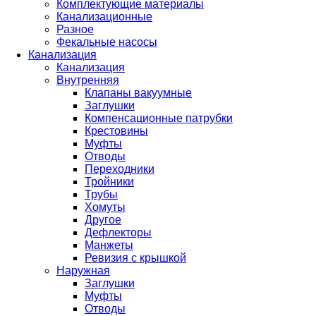
Комплектующие материалы
Канализационные
Разное
Фекальные насосы
Канализация
Канализация
Внутренняя
Клапаны вакуумные
Заглушки
Компенсационные патрубки
Крестовины
Муфты
Отводы
Переходники
Тройники
Трубы
Хомуты
Другое
Дефлекторы
Манжеты
Ревизия с крышкой
Наружная
Заглушки
Муфты
Отводы