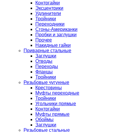
Контргайки
Эксцентрики
Удлинители
Тройники
Переходники
Сгоны-Американки
Пробки и заглушки
Прочее
Накидные гайки
Приварные стальные
Заглушки
Отводы
Переходы
Фланцы
Тройники
Резьбовые чугунные
Крестовины
Муфты переходные
Тройники
Угольники прямые
Контргайки
Муфты прямые
Обоймы
Заглушки
Резьбовые стальные