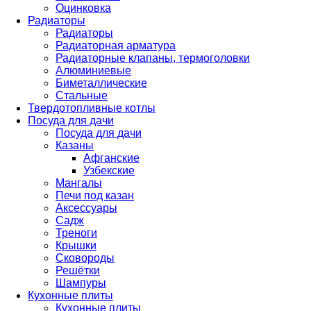
Оцинковка
Радиаторы
Радиаторы
Радиаторная арматура
Радиаторные клапаны, термоголовки
Алюминиевые
Биметаллические
Стальные
Твердотопливные котлы
Посуда для дачи
Посуда для дачи
Казаны
Афганские
Узбекские
Мангалы
Печи под казан
Аксессуары
Садж
Треноги
Крышки
Сковороды
Решётки
Шампуры
Кухонные плиты
Кухонные плиты