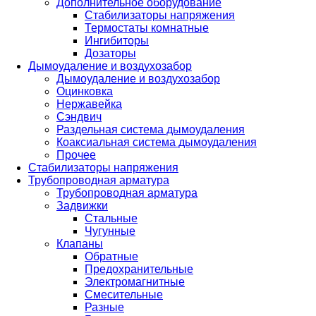
Дополнительное оборудование
Стабилизаторы напряжения
Термостаты комнатные
Ингибиторы
Дозаторы
Дымоудаление и воздухозабор
Дымоудаление и воздухозабор
Оцинковка
Нержавейка
Сэндвич
Раздельная система дымоудаления
Коаксиальная система дымоудаления
Прочее
Стабилизаторы напряжения
Трубопроводная арматура
Трубопроводная арматура
Задвижки
Стальные
Чугунные
Клапаны
Обратные
Предохранительные
Электромагнитные
Смесительные
Разные