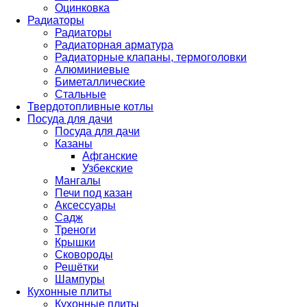
Оцинковка
Радиаторы
Радиаторы
Радиаторная арматура
Радиаторные клапаны, термоголовки
Алюминиевые
Биметаллические
Стальные
Твердотопливные котлы
Посуда для дачи
Посуда для дачи
Казаны
Афганские
Узбекские
Мангалы
Печи под казан
Аксессуары
Садж
Треноги
Крышки
Сковороды
Решётки
Шампуры
Кухонные плиты
Кухонные плиты