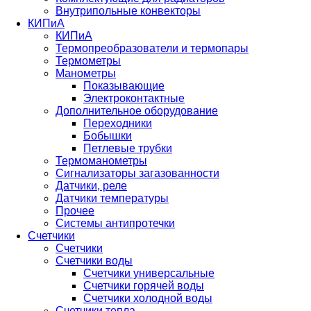
Внутрипольные конвекторы
КИПиА
КИПиА
Термопреобразователи и термопары
Термометры
Манометры
Показывающие
Электроконтактные
Дополнительное оборудование
Переходники
Бобышки
Петлевые трубки
Термоманометры
Сигнализаторы загазованности
Датчики, реле
Датчики температуры
Прочее
Системы антипротечки
Счетчики
Счетчики
Счетчики воды
Счетчики универсальные
Счетчики горячей воды
Счетчики холодной воды
Счетчики тепла