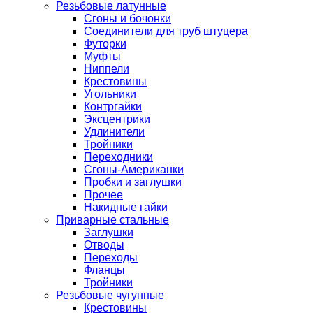
Резьбовые латунные
Сгоны и бочонки
Соединители для труб штуцера
Футорки
Муфты
Ниппели
Крестовины
Угольники
Контргайки
Эксцентрики
Удлинители
Тройники
Переходники
Сгоны-Американки
Пробки и заглушки
Прочее
Накидные гайки
Приварные стальные
Заглушки
Отводы
Переходы
Фланцы
Тройники
Резьбовые чугунные
Крестовины