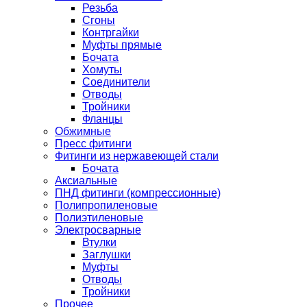
Резьба
Сгоны
Контргайки
Муфты прямые
Бочата
Хомуты
Соединители
Отводы
Тройники
Фланцы
Обжимные
Пресс фитинги
Фитинги из нержавеющей стали
Бочата
Аксиальные
ПНД фитинги (компрессионные)
Полипропиленовые
Полиэтиленовые
Электросварные
Втулки
Заглушки
Муфты
Отводы
Тройники
Прочее