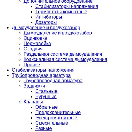
Дополнительное оборудование
Стабилизаторы напряжения
Термостаты комнатные
Ингибиторы
Дозаторы
Дымоудаление и воздухозабор
Дымоудаление и воздухозабор
Оцинковка
Нержавейка
Сэндвич
Раздельная система дымоудаления
Коаксиальная система дымоудаления
Прочее
Стабилизаторы напряжения
Трубопроводная арматура
Трубопроводная арматура
Задвижки
Стальные
Чугунные
Клапаны
Обратные
Предохранительные
Электромагнитные
Смесительные
Разные