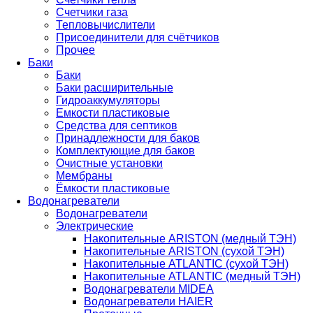
Счетчики газа
Тепловычислители
Присоединители для счётчиков
Прочее
Баки
Баки
Баки расширительные
Гидроаккумуляторы
Емкости пластиковые
Средства для септиков
Принадлежности для баков
Комплектующие для баков
Очистные установки
Мембраны
Ёмкости пластиковые
Водонагреватели
Водонагреватели
Электрические
Накопительные ARISTON (медный ТЭН)
Накопительные ARISTON (сухой ТЭН)
Накопительные ATLANTIC (сухой ТЭН)
Накопительные ATLANTIC (медный ТЭН)
Водонагреватели MIDEA
Водонагреватели HAIER