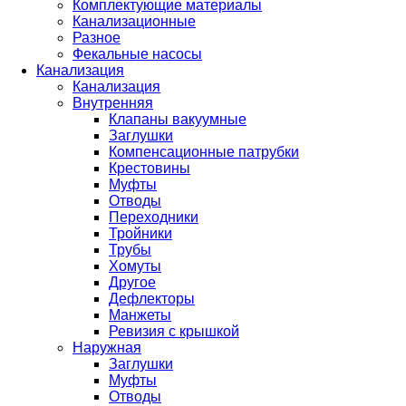
Комплектующие материалы
Канализационные
Разное
Фекальные насосы
Канализация
Канализация
Внутренняя
Клапаны вакуумные
Заглушки
Компенсационные патрубки
Крестовины
Муфты
Отводы
Переходники
Тройники
Трубы
Хомуты
Другое
Дефлекторы
Манжеты
Ревизия с крышкой
Наружная
Заглушки
Муфты
Отводы