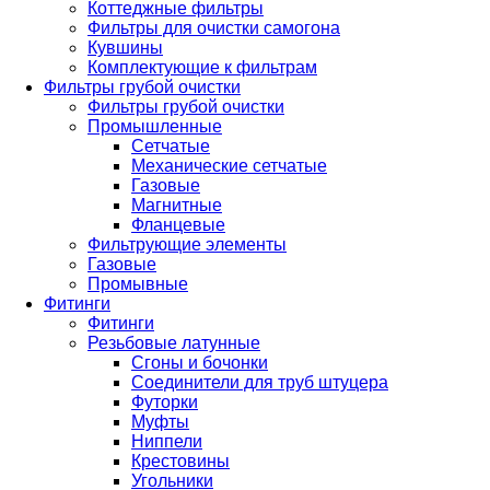
Коттеджные фильтры
Фильтры для очистки самогона
Кувшины
Комплектующие к фильтрам
Фильтры грубой очистки
Фильтры грубой очистки
Промышленные
Сетчатые
Механические сетчатые
Газовые
Магнитные
Фланцевые
Фильтрующие элементы
Газовые
Промывные
Фитинги
Фитинги
Резьбовые латунные
Сгоны и бочонки
Соединители для труб штуцера
Футорки
Муфты
Ниппели
Крестовины
Угольники