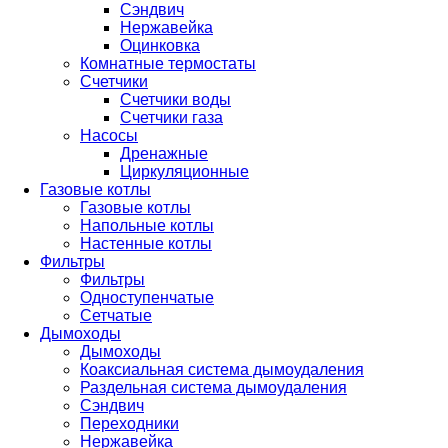
Сэндвич
Нержавейка
Оцинковка
Комнатные термостаты
Счетчики
Счетчики воды
Счетчики газа
Насосы
Дренажные
Циркуляционные
Газовые котлы
Газовые котлы
Напольные котлы
Настенные котлы
Фильтры
Фильтры
Одноступенчатые
Сетчатые
Дымоходы
Дымоходы
Коаксиальная система дымоудаления
Раздельная система дымоудаления
Сэндвич
Переходники
Нержавейка