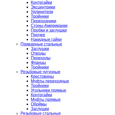
Контргайки
Эксцентрики
Удлинители
Тройники
Переходники
Сгоны-Американки
Пробки и заглушки
Прочее
Накидные гайки
Приварные стальные
Заглушки
Отводы
Переходы
Фланцы
Тройники
Резьбовые чугунные
Крестовины
Муфты переходные
Тройники
Угольники прямые
Контргайки
Муфты прямые
Обоймы
Заглушки
Резьбовые стальные