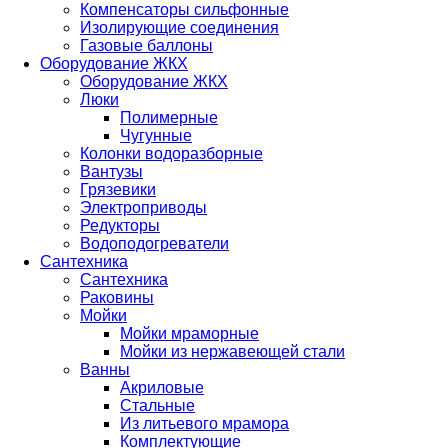
Компенсаторы сильфонные
Изолирующие соединения
Газовые баллоны
Оборудование ЖКХ
Оборудование ЖКХ
Люки
Полимерные
Чугунные
Колонки водоразборные
Вантузы
Грязевики
Электроприводы
Редукторы
Водоподогреватели
Сантехника
Сантехника
Раковины
Мойки
Мойки мраморные
Мойки из нержавеющей стали
Ванны
Акриловые
Стальные
Из литьевого мрамора
Комплектующие