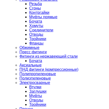
Резьба
Сгоны
Контргайки
Муфты прямые
Бочата
Хомуты
Соединители
Отводы
Тройники
Фланцы
Обжимные
Пресс фитинги
Фитинги из нержавеющей стали
Бочата
Аксиальные
ПНД фитинги (компрессионные)
Полипропиленовые
Полиэтиленовые
Электросварные
Втулки
Заглушки
Муфты
Отводы
Тройники
Прочее