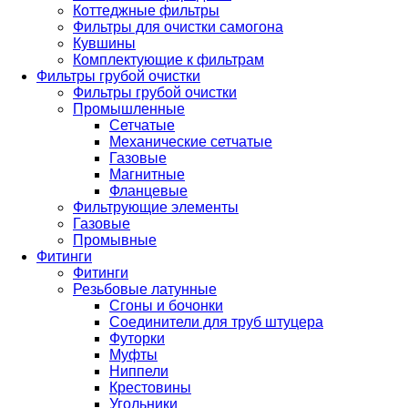
Коттеджные фильтры
Фильтры для очистки самогона
Кувшины
Комплектующие к фильтрам
Фильтры грубой очистки
Фильтры грубой очистки
Промышленные
Сетчатые
Механические сетчатые
Газовые
Магнитные
Фланцевые
Фильтрующие элементы
Газовые
Промывные
Фитинги
Фитинги
Резьбовые латунные
Сгоны и бочонки
Соединители для труб штуцера
Футорки
Муфты
Ниппели
Крестовины
Угольники