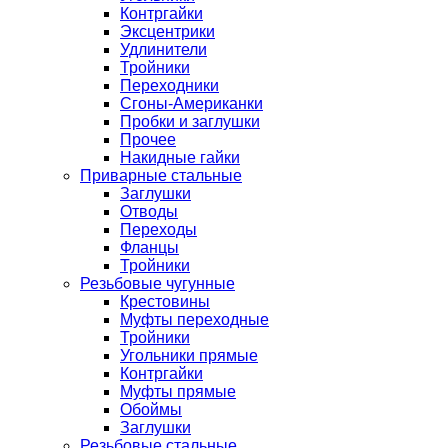
Контргайки
Эксцентрики
Удлинители
Тройники
Переходники
Сгоны-Американки
Пробки и заглушки
Прочее
Накидные гайки
Приварные стальные
Заглушки
Отводы
Переходы
Фланцы
Тройники
Резьбовые чугунные
Крестовины
Муфты переходные
Тройники
Угольники прямые
Контргайки
Муфты прямые
Обоймы
Заглушки
Резьбовые стальные