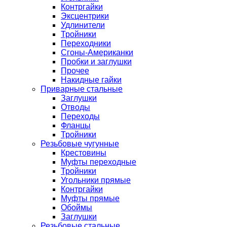
Контргайки
Эксцентрики
Удлинители
Тройники
Переходники
Сгоны-Американки
Пробки и заглушки
Прочее
Накидные гайки
Приварные стальные
Заглушки
Отводы
Переходы
Фланцы
Тройники
Резьбовые чугунные
Крестовины
Муфты переходные
Тройники
Угольники прямые
Контргайки
Муфты прямые
Обоймы
Заглушки
Резьбовые стальные