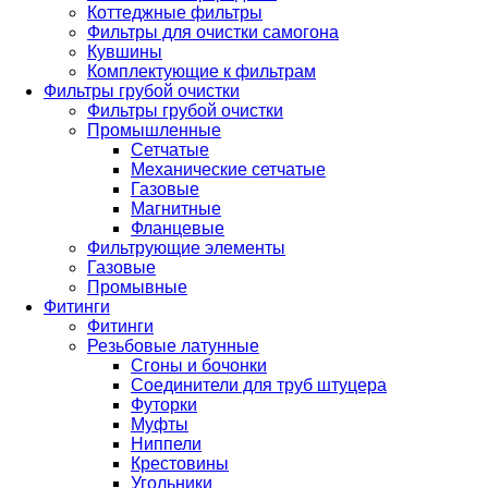
Коттеджные фильтры
Фильтры для очистки самогона
Кувшины
Комплектующие к фильтрам
Фильтры грубой очистки
Фильтры грубой очистки
Промышленные
Сетчатые
Механические сетчатые
Газовые
Магнитные
Фланцевые
Фильтрующие элементы
Газовые
Промывные
Фитинги
Фитинги
Резьбовые латунные
Сгоны и бочонки
Соединители для труб штуцера
Футорки
Муфты
Ниппели
Крестовины
Угольники