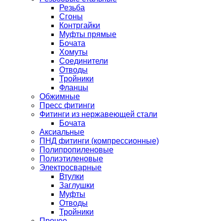
Резьба
Сгоны
Контргайки
Муфты прямые
Бочата
Хомуты
Соединители
Отводы
Тройники
Фланцы
Обжимные
Пресс фитинги
Фитинги из нержавеющей стали
Бочата
Аксиальные
ПНД фитинги (компрессионные)
Полипропиленовые
Полиэтиленовые
Электросварные
Втулки
Заглушки
Муфты
Отводы
Тройники
Прочее