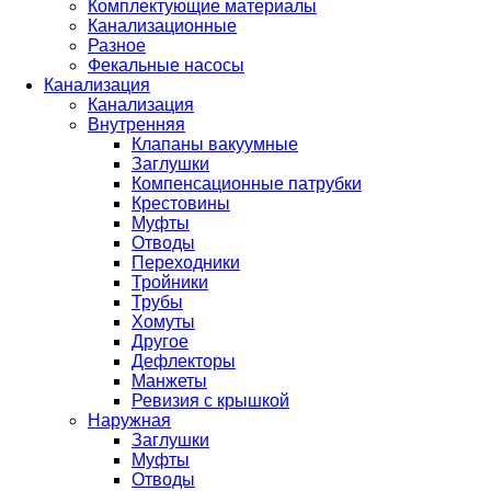
Комплектующие материалы
Канализационные
Разное
Фекальные насосы
Канализация
Канализация
Внутренняя
Клапаны вакуумные
Заглушки
Компенсационные патрубки
Крестовины
Муфты
Отводы
Переходники
Тройники
Трубы
Хомуты
Другое
Дефлекторы
Манжеты
Ревизия с крышкой
Наружная
Заглушки
Муфты
Отводы