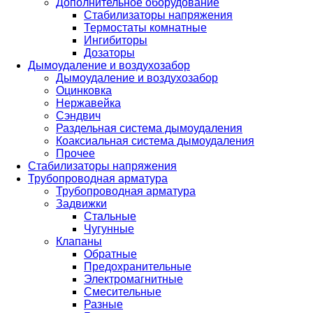
Дополнительное оборудование
Стабилизаторы напряжения
Термостаты комнатные
Ингибиторы
Дозаторы
Дымоудаление и воздухозабор
Дымоудаление и воздухозабор
Оцинковка
Нержавейка
Сэндвич
Раздельная система дымоудаления
Коаксиальная система дымоудаления
Прочее
Стабилизаторы напряжения
Трубопроводная арматура
Трубопроводная арматура
Задвижки
Стальные
Чугунные
Клапаны
Обратные
Предохранительные
Электромагнитные
Смесительные
Разные