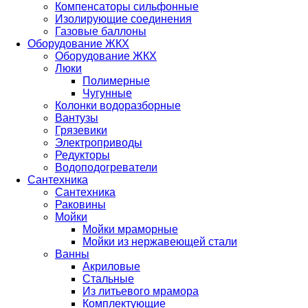
Компенсаторы сильфонные
Изолирующие соединения
Газовые баллоны
Оборудование ЖКХ
Оборудование ЖКХ
Люки
Полимерные
Чугунные
Колонки водоразборные
Вантузы
Грязевики
Электроприводы
Редукторы
Водоподогреватели
Сантехника
Сантехника
Раковины
Мойки
Мойки мраморные
Мойки из нержавеющей стали
Ванны
Акриловые
Стальные
Из литьевого мрамора
Комплектующие