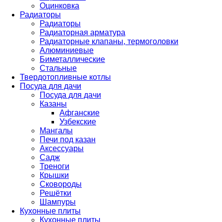
Оцинковка
Радиаторы
Радиаторы
Радиаторная арматура
Радиаторные клапаны, термоголовки
Алюминиевые
Биметаллические
Стальные
Твердотопливные котлы
Посуда для дачи
Посуда для дачи
Казаны
Афганские
Узбекские
Мангалы
Печи под казан
Аксессуары
Садж
Треноги
Крышки
Сковороды
Решётки
Шампуры
Кухонные плиты
Кухонные плиты