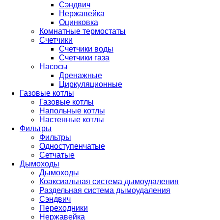
Сэндвич
Нержавейка
Оцинковка
Комнатные термостаты
Счетчики
Счетчики воды
Счетчики газа
Насосы
Дренажные
Циркуляционные
Газовые котлы
Газовые котлы
Напольные котлы
Настенные котлы
Фильтры
Фильтры
Одноступенчатые
Сетчатые
Дымоходы
Дымоходы
Коаксиальная система дымоудаления
Раздельная система дымоудаления
Сэндвич
Переходники
Нержавейка