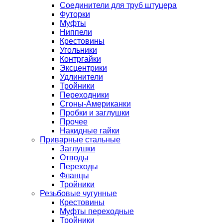
Соединители для труб штуцера
Футорки
Муфты
Ниппели
Крестовины
Угольники
Контргайки
Эксцентрики
Удлинители
Тройники
Переходники
Сгоны-Американки
Пробки и заглушки
Прочее
Накидные гайки
Приварные стальные
Заглушки
Отводы
Переходы
Фланцы
Тройники
Резьбовые чугунные
Крестовины
Муфты переходные
Тройники