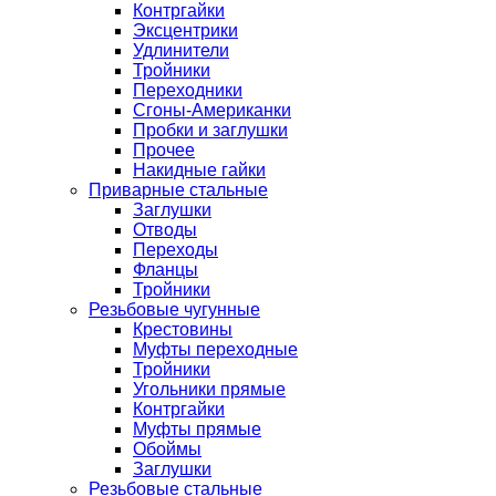
Контргайки
Эксцентрики
Удлинители
Тройники
Переходники
Сгоны-Американки
Пробки и заглушки
Прочее
Накидные гайки
Приварные стальные
Заглушки
Отводы
Переходы
Фланцы
Тройники
Резьбовые чугунные
Крестовины
Муфты переходные
Тройники
Угольники прямые
Контргайки
Муфты прямые
Обоймы
Заглушки
Резьбовые стальные