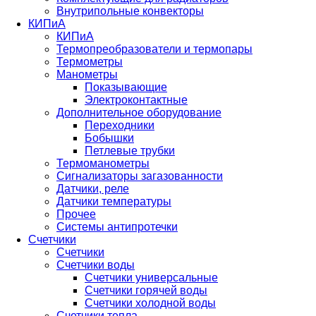
Внутрипольные конвекторы
КИПиА
КИПиА
Термопреобразователи и термопары
Термометры
Манометры
Показывающие
Электроконтактные
Дополнительное оборудование
Переходники
Бобышки
Петлевые трубки
Термоманометры
Сигнализаторы загазованности
Датчики, реле
Датчики температуры
Прочее
Системы антипротечки
Счетчики
Счетчики
Счетчики воды
Счетчики универсальные
Счетчики горячей воды
Счетчики холодной воды
Счетчики тепла