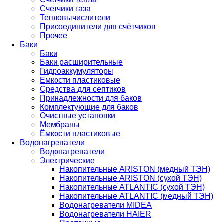
Счетчики газа
Тепловычислители
Присоединители для счётчиков
Прочее
Баки
Баки
Баки расширительные
Гидроаккумуляторы
Емкости пластиковые
Средства для септиков
Принадлежности для баков
Комплектующие для баков
Очистные установки
Мембраны
Ёмкости пластиковые
Водонагреватели
Водонагреватели
Электрические
Накопительные ARISTON (медный ТЭН)
Накопительные ARISTON (сухой ТЭН)
Накопительные ATLANTIC (сухой ТЭН)
Накопительные ATLANTIC (медный ТЭН)
Водонагреватели MIDEA
Водонагреватели HAIER