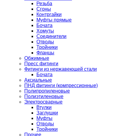
Резьба
Сгоны
Контргайки
Муфты прямые
Бочата
Хомуты
Соединители
Отводы
Тройники
Фланцы
Обжимные
Пресс фитинги
Фитинги из нержавеющей стали
Бочата
Аксиальные
ПНД фитинги (компрессионные)
Полипропиленовые
Полиэтиленовые
Электросварные
Втулки
Заглушки
Муфты
Отводы
Тройники
Прочее