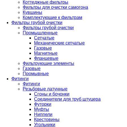
Коттеджные фильтры
Фильтры для очистки самогона
Кувшины
Комплектующие к фильтрам
Фильтры грубой очистки
Фильтры грубой очистки
Промышленные
Сетчатые
Механические сетчатые
Газовые
Магнитные
Фланцевые
Фильтрующие элементы
Газовые
Промывные
Фитинги
Фитинги
Резьбовые латунные
Сгоны и бочонки
Соединители для труб штуцера
Футорки
Муфты
Ниппели
Крестовины
Угольники