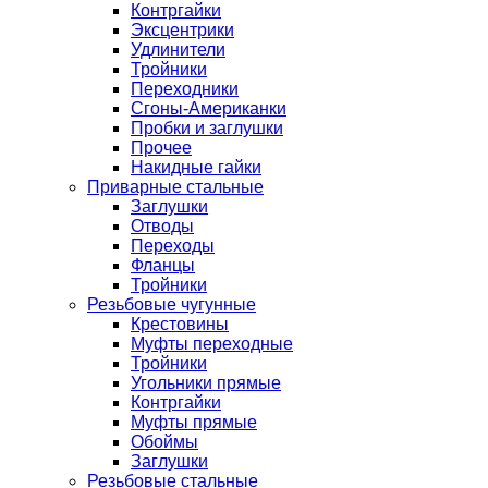
Контргайки
Эксцентрики
Удлинители
Тройники
Переходники
Сгоны-Американки
Пробки и заглушки
Прочее
Накидные гайки
Приварные стальные
Заглушки
Отводы
Переходы
Фланцы
Тройники
Резьбовые чугунные
Крестовины
Муфты переходные
Тройники
Угольники прямые
Контргайки
Муфты прямые
Обоймы
Заглушки
Резьбовые стальные