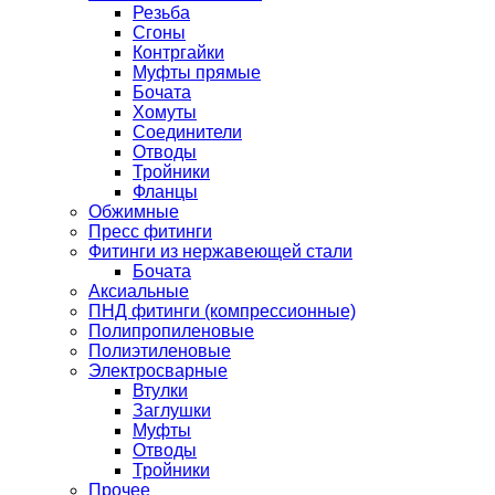
Резьба
Сгоны
Контргайки
Муфты прямые
Бочата
Хомуты
Соединители
Отводы
Тройники
Фланцы
Обжимные
Пресс фитинги
Фитинги из нержавеющей стали
Бочата
Аксиальные
ПНД фитинги (компрессионные)
Полипропиленовые
Полиэтиленовые
Электросварные
Втулки
Заглушки
Муфты
Отводы
Тройники
Прочее