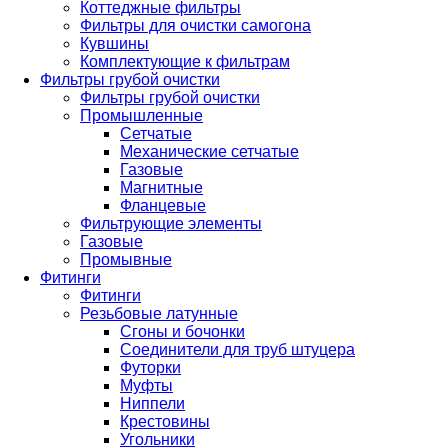
Коттеджные фильтры
Фильтры для очистки самогона
Кувшины
Комплектующие к фильтрам
Фильтры грубой очистки
Фильтры грубой очистки
Промышленные
Сетчатые
Механические сетчатые
Газовые
Магнитные
Фланцевые
Фильтрующие элементы
Газовые
Промывные
Фитинги
Фитинги
Резьбовые латунные
Сгоны и бочонки
Соединители для труб штуцера
Футорки
Муфты
Ниппели
Крестовины
Угольники