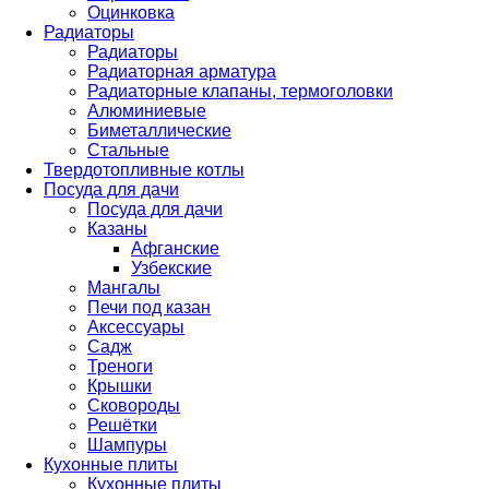
Оцинковка
Радиаторы
Радиаторы
Радиаторная арматура
Радиаторные клапаны, термоголовки
Алюминиевые
Биметаллические
Стальные
Твердотопливные котлы
Посуда для дачи
Посуда для дачи
Казаны
Афганские
Узбекские
Мангалы
Печи под казан
Аксессуары
Садж
Треноги
Крышки
Сковороды
Решётки
Шампуры
Кухонные плиты
Кухонные плиты