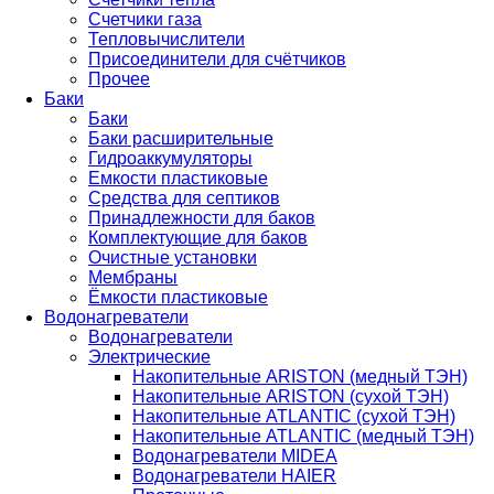
Счетчики газа
Тепловычислители
Присоединители для счётчиков
Прочее
Баки
Баки
Баки расширительные
Гидроаккумуляторы
Емкости пластиковые
Средства для септиков
Принадлежности для баков
Комплектующие для баков
Очистные установки
Мембраны
Ёмкости пластиковые
Водонагреватели
Водонагреватели
Электрические
Накопительные ARISTON (медный ТЭН)
Накопительные ARISTON (сухой ТЭН)
Накопительные ATLANTIC (сухой ТЭН)
Накопительные ATLANTIC (медный ТЭН)
Водонагреватели MIDEA
Водонагреватели HAIER