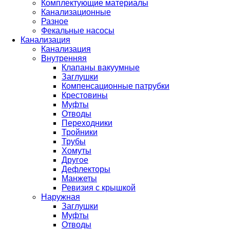
Комплектующие материалы
Канализационные
Разное
Фекальные насосы
Канализация
Канализация
Внутренняя
Клапаны вакуумные
Заглушки
Компенсационные патрубки
Крестовины
Муфты
Отводы
Переходники
Тройники
Трубы
Хомуты
Другое
Дефлекторы
Манжеты
Ревизия с крышкой
Наружная
Заглушки
Муфты
Отводы