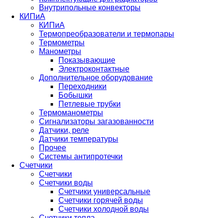
Внутрипольные конвекторы
КИПиА
КИПиА
Термопреобразователи и термопары
Термометры
Манометры
Показывающие
Электроконтактные
Дополнительное оборудование
Переходники
Бобышки
Петлевые трубки
Термоманометры
Сигнализаторы загазованности
Датчики, реле
Датчики температуры
Прочее
Системы антипротечки
Счетчики
Счетчики
Счетчики воды
Счетчики универсальные
Счетчики горячей воды
Счетчики холодной воды
Счетчики тепла