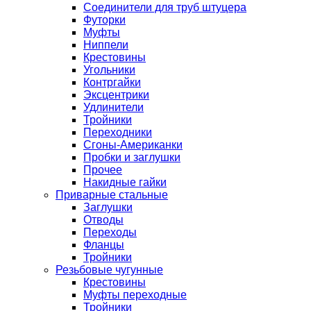
Соединители для труб штуцера
Футорки
Муфты
Ниппели
Крестовины
Угольники
Контргайки
Эксцентрики
Удлинители
Тройники
Переходники
Сгоны-Американки
Пробки и заглушки
Прочее
Накидные гайки
Приварные стальные
Заглушки
Отводы
Переходы
Фланцы
Тройники
Резьбовые чугунные
Крестовины
Муфты переходные
Тройники