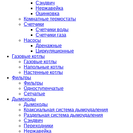
Сэндвич
Нержавейка
Оцинковка
Комнатные термостаты
Счетчики
Счетчики воды
Счетчики газа
Насосы
Дренажные
Циркуляционные
Газовые котлы
Газовые котлы
Напольные котлы
Настенные котлы
Фильтры
Фильтры
Одноступенчатые
Сетчатые
Дымоходы
Дымоходы
Коаксиальная система дымоудаления
Раздельная система дымоудаления
Сэндвич
Переходники
Нержавейка