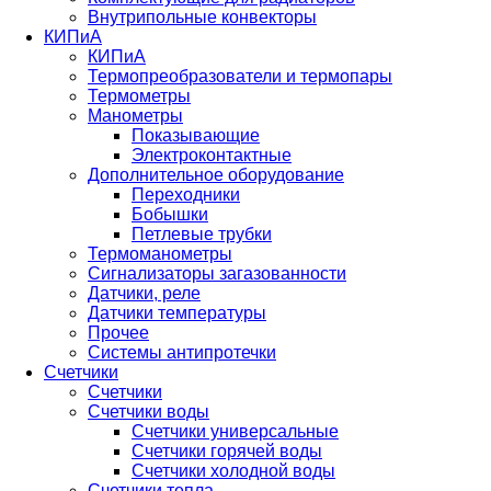
Внутрипольные конвекторы
КИПиА
КИПиА
Термопреобразователи и термопары
Термометры
Манометры
Показывающие
Электроконтактные
Дополнительное оборудование
Переходники
Бобышки
Петлевые трубки
Термоманометры
Сигнализаторы загазованности
Датчики, реле
Датчики температуры
Прочее
Системы антипротечки
Счетчики
Счетчики
Счетчики воды
Счетчики универсальные
Счетчики горячей воды
Счетчики холодной воды
Счетчики тепла