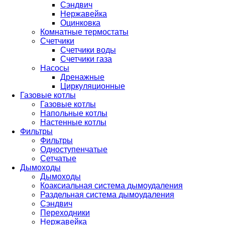
Сэндвич
Нержавейка
Оцинковка
Комнатные термостаты
Счетчики
Счетчики воды
Счетчики газа
Насосы
Дренажные
Циркуляционные
Газовые котлы
Газовые котлы
Напольные котлы
Настенные котлы
Фильтры
Фильтры
Одноступенчатые
Сетчатые
Дымоходы
Дымоходы
Коаксиальная система дымоудаления
Раздельная система дымоудаления
Сэндвич
Переходники
Нержавейка