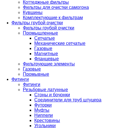
Коттеджные фильтры
Фильтры для очистки самогона
Кувшины
Комплектующие к фильтрам
Фильтры грубой очистки
Фильтры грубой очистки
Промышленные
Сетчатые
Механические сетчатые
Газовые
Магнитные
Фланцевые
Фильтрующие элементы
Газовые
Промывные
Фитинги
Фитинги
Резьбовые латунные
Сгоны и бочонки
Соединители для труб штуцера
Футорки
Муфты
Ниппели
Крестовины
Угольники