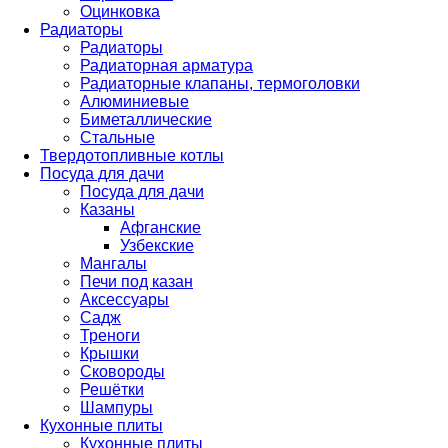
Оцинковка
Радиаторы
Радиаторы
Радиаторная арматура
Радиаторные клапаны, термоголовки
Алюминиевые
Биметаллические
Стальные
Твердотопливные котлы
Посуда для дачи
Посуда для дачи
Казаны
Афганские
Узбекские
Мангалы
Печи под казан
Аксессуары
Садж
Треноги
Крышки
Сковороды
Решётки
Шампуры
Кухонные плиты
Кухонные плиты