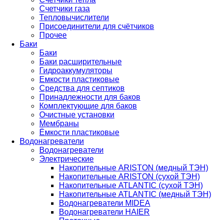
Счетчики газа
Тепловычислители
Присоединители для счётчиков
Прочее
Баки
Баки
Баки расширительные
Гидроаккумуляторы
Емкости пластиковые
Средства для септиков
Принадлежности для баков
Комплектующие для баков
Очистные установки
Мембраны
Ёмкости пластиковые
Водонагреватели
Водонагреватели
Электрические
Накопительные ARISTON (медный ТЭН)
Накопительные ARISTON (сухой ТЭН)
Накопительные ATLANTIC (сухой ТЭН)
Накопительные ATLANTIC (медный ТЭН)
Водонагреватели MIDEA
Водонагреватели HAIER