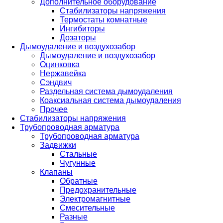
Дополнительное оборудование
Стабилизаторы напряжения
Термостаты комнатные
Ингибиторы
Дозаторы
Дымоудаление и воздухозабор
Дымоудаление и воздухозабор
Оцинковка
Нержавейка
Сэндвич
Раздельная система дымоудаления
Коаксиальная система дымоудаления
Прочее
Стабилизаторы напряжения
Трубопроводная арматура
Трубопроводная арматура
Задвижки
Стальные
Чугунные
Клапаны
Обратные
Предохранительные
Электромагнитные
Смесительные
Разные