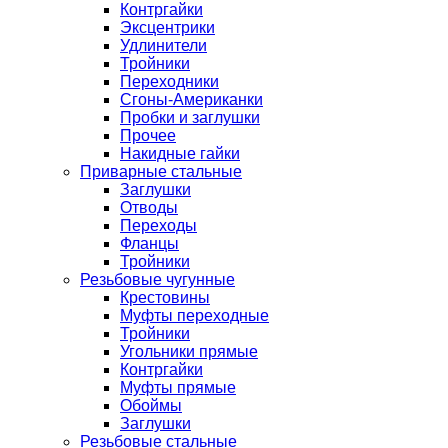
Контргайки
Эксцентрики
Удлинители
Тройники
Переходники
Сгоны-Американки
Пробки и заглушки
Прочее
Накидные гайки
Приварные стальные
Заглушки
Отводы
Переходы
Фланцы
Тройники
Резьбовые чугунные
Крестовины
Муфты переходные
Тройники
Угольники прямые
Контргайки
Муфты прямые
Обоймы
Заглушки
Резьбовые стальные