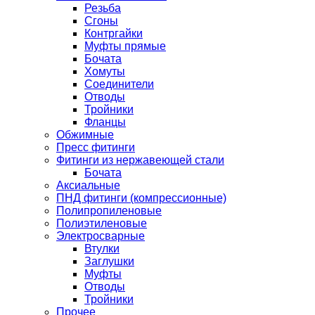
Резьба
Сгоны
Контргайки
Муфты прямые
Бочата
Хомуты
Соединители
Отводы
Тройники
Фланцы
Обжимные
Пресс фитинги
Фитинги из нержавеющей стали
Бочата
Аксиальные
ПНД фитинги (компрессионные)
Полипропиленовые
Полиэтиленовые
Электросварные
Втулки
Заглушки
Муфты
Отводы
Тройники
Прочее