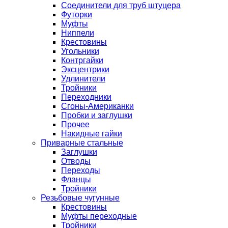
Соединители для труб штуцера
Футорки
Муфты
Ниппели
Крестовины
Угольники
Контргайки
Эксцентрики
Удлинители
Тройники
Переходники
Сгоны-Американки
Пробки и заглушки
Прочее
Накидные гайки
Приварные стальные
Заглушки
Отводы
Переходы
Фланцы
Тройники
Резьбовые чугунные
Крестовины
Муфты переходные
Тройники