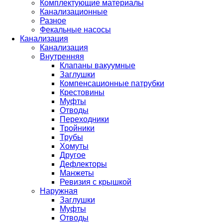
Комплектующие материалы
Канализационные
Разное
Фекальные насосы
Канализация
Канализация
Внутренняя
Клапаны вакуумные
Заглушки
Компенсационные патрубки
Крестовины
Муфты
Отводы
Переходники
Тройники
Трубы
Хомуты
Другое
Дефлекторы
Манжеты
Ревизия с крышкой
Наружная
Заглушки
Муфты
Отводы