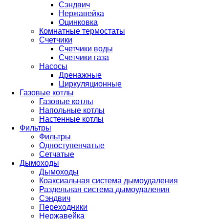
Сэндвич
Нержавейка
Оцинковка
Комнатные термостаты
Счетчики
Счетчики воды
Счетчики газа
Насосы
Дренажные
Циркуляционные
Газовые котлы
Газовые котлы
Напольные котлы
Настенные котлы
Фильтры
Фильтры
Одноступенчатые
Сетчатые
Дымоходы
Дымоходы
Коаксиальная система дымоудаления
Раздельная система дымоудаления
Сэндвич
Переходники
Нержавейка