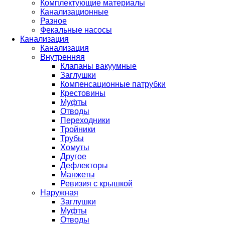
Комплектующие материалы
Канализационные
Разное
Фекальные насосы
Канализация
Канализация
Внутренняя
Клапаны вакуумные
Заглушки
Компенсационные патрубки
Крестовины
Муфты
Отводы
Переходники
Тройники
Трубы
Хомуты
Другое
Дефлекторы
Манжеты
Ревизия с крышкой
Наружная
Заглушки
Муфты
Отводы