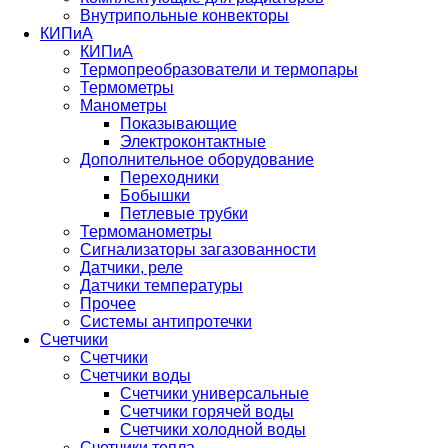
Внутрипольные конвекторы
КИПиА
КИПиА
Термопреобразователи и термопары
Термометры
Манометры
Показывающие
Электроконтактные
Дополнительное оборудование
Переходники
Бобышки
Петлевые трубки
Термоманометры
Сигнализаторы загазованности
Датчики, реле
Датчики температуры
Прочее
Системы антипротечки
Счетчики
Счетчики
Счетчики воды
Счетчики универсальные
Счетчики горячей воды
Счетчики холодной воды
Счетчики тепла