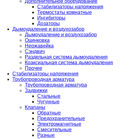
Дополнительное оборудование
Стабилизаторы напряжения
Термостаты комнатные
Ингибиторы
Дозаторы
Дымоудаление и воздухозабор
Дымоудаление и воздухозабор
Оцинковка
Нержавейка
Сэндвич
Раздельная система дымоудаления
Коаксиальная система дымоудаления
Прочее
Стабилизаторы напряжения
Трубопроводная арматура
Трубопроводная арматура
Задвижки
Стальные
Чугунные
Клапаны
Обратные
Предохранительные
Электромагнитные
Смесительные
Разные