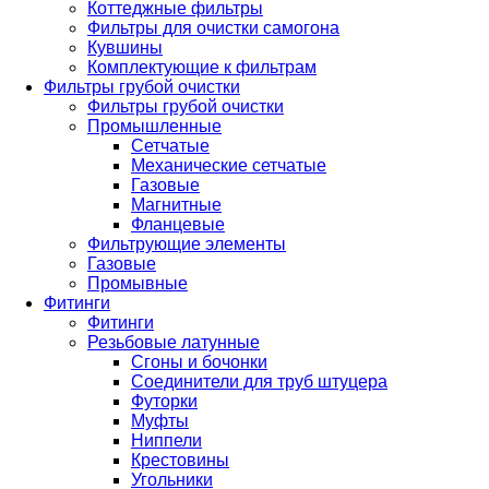
Коттеджные фильтры
Фильтры для очистки самогона
Кувшины
Комплектующие к фильтрам
Фильтры грубой очистки
Фильтры грубой очистки
Промышленные
Сетчатые
Механические сетчатые
Газовые
Магнитные
Фланцевые
Фильтрующие элементы
Газовые
Промывные
Фитинги
Фитинги
Резьбовые латунные
Сгоны и бочонки
Соединители для труб штуцера
Футорки
Муфты
Ниппели
Крестовины
Угольники