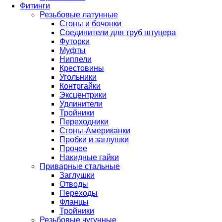
Фитинги
Резьбовые латунные
Сгоны и бочонки
Соединители для труб штуцера
Футорки
Муфты
Ниппели
Крестовины
Угольники
Контргайки
Эксцентрики
Удлинители
Тройники
Переходники
Сгоны-Американки
Пробки и заглушки
Прочее
Накидные гайки
Приварные стальные
Заглушки
Отводы
Переходы
Фланцы
Тройники
Резьбовые чугунные