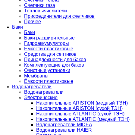
Счетчики газа
Тепловычислители
Присоединители для счётчиков
Прочее
Баки
Баки
Баки расширительные
Гидроаккумуляторы
Емкости пластиковые
Средства для септиков
Принадлежности для баков
Комплектующие для баков
Очистные установки
Мембраны
Ёмкости пластиковые
Водонагреватели
Водонагреватели
Электрические
Накопительные ARISTON (медный ТЭН)
Накопительные ARISTON (сухой ТЭН)
Накопительные ATLANTIC (сухой ТЭН)
Накопительные ATLANTIC (медный ТЭН)
Водонагреватели MIDEA
Водонагреватели HAIER