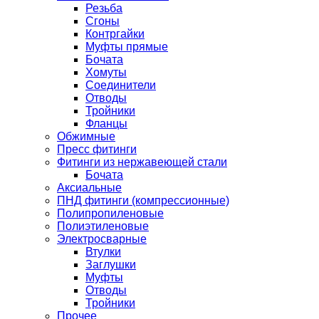
Резьба
Сгоны
Контргайки
Муфты прямые
Бочата
Хомуты
Соединители
Отводы
Тройники
Фланцы
Обжимные
Пресс фитинги
Фитинги из нержавеющей стали
Бочата
Аксиальные
ПНД фитинги (компрессионные)
Полипропиленовые
Полиэтиленовые
Электросварные
Втулки
Заглушки
Муфты
Отводы
Тройники
Прочее