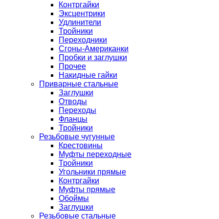
Контргайки
Эксцентрики
Удлинители
Тройники
Переходники
Сгоны-Американки
Пробки и заглушки
Прочее
Накидные гайки
Приварные стальные
Заглушки
Отводы
Переходы
Фланцы
Тройники
Резьбовые чугунные
Крестовины
Муфты переходные
Тройники
Угольники прямые
Контргайки
Муфты прямые
Обоймы
Заглушки
Резьбовые стальные