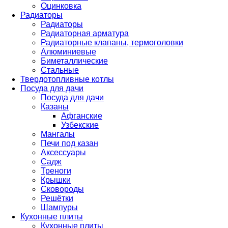
Оцинковка
Радиаторы
Радиаторы
Радиаторная арматура
Радиаторные клапаны, термоголовки
Алюминиевые
Биметаллические
Стальные
Твердотопливные котлы
Посуда для дачи
Посуда для дачи
Казаны
Афганские
Узбекские
Мангалы
Печи под казан
Аксессуары
Садж
Треноги
Крышки
Сковороды
Решётки
Шампуры
Кухонные плиты
Кухонные плиты