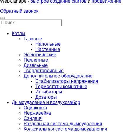
WebCanape -
быстрое создание сайтов
и
продвижение
Обратный звонок
Котлы
Газовые
Напольные
Настенные
Электрические
Пеллетные
Дизельные
Твердотопливные
Дополнительное оборудование
Стабилизаторы напряжения
Термостаты комнатные
Ингибиторы
Дозаторы
Дымоудаление и воздухозабор
Оцинковка
Нержавейка
Сэндвич
Раздельная система дымоудаления
Коаксиальная система дымоудаления