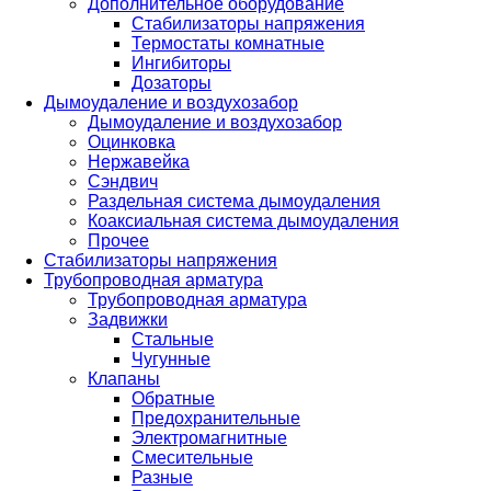
Дополнительное оборудование
Стабилизаторы напряжения
Термостаты комнатные
Ингибиторы
Дозаторы
Дымоудаление и воздухозабор
Дымоудаление и воздухозабор
Оцинковка
Нержавейка
Сэндвич
Раздельная система дымоудаления
Коаксиальная система дымоудаления
Прочее
Стабилизаторы напряжения
Трубопроводная арматура
Трубопроводная арматура
Задвижки
Стальные
Чугунные
Клапаны
Обратные
Предохранительные
Электромагнитные
Смесительные
Разные