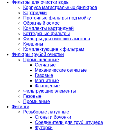
Фильтры для очистки воды
Корпуса магистральных фильтров
Картриджи
Проточные фильтры под мойку
Обратный осмос
Комплекты картриджей
Коттеджные фильтры
Фильтры для очистки самогона
Кувшины
Комплектующие к фильтрам
Фильтры грубой очистки
Промышленные
Сетчатые
Механические сетчатые
Газовые
Магнитные
Фланцевые
Фильтрующие элементы
Газовые
Промывные
Фитинги
Резьбовые латунные
Сгоны и бочонки
Соединители для труб штуцера
Футорки