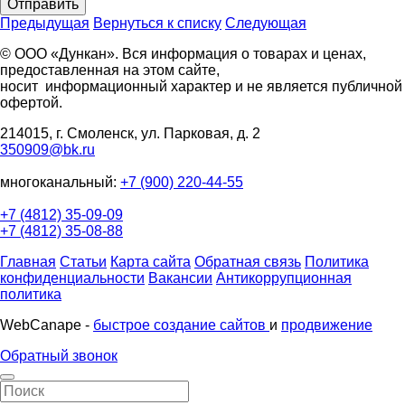
Отправить
Предыдущая
Вернуться к списку
Следующая
© ООО «Дункан». Вся информация о товарах и ценах,
предоставленная на этом сайте,
носит информационный характер и не является публичной
офертой.
214015, г. Смоленск, ул. Парковая, д. 2
350909@bk.ru
многоканальный:
+7 (900) 220-44-55
+7 (4812) 35-09-09
+7 (4812) 35-08-88
Главная
Статьи
Карта сайта
Обратная связь
Политика
конфиденциальности
Вакансии
Антикоррупционная
политика
WebCanape -
быстрое создание сайтов
и
продвижение
Обратный звонок