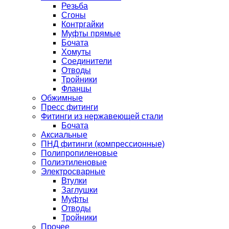
Резьба
Сгоны
Контргайки
Муфты прямые
Бочата
Хомуты
Соединители
Отводы
Тройники
Фланцы
Обжимные
Пресс фитинги
Фитинги из нержавеющей стали
Бочата
Аксиальные
ПНД фитинги (компрессионные)
Полипропиленовые
Полиэтиленовые
Электросварные
Втулки
Заглушки
Муфты
Отводы
Тройники
Прочее