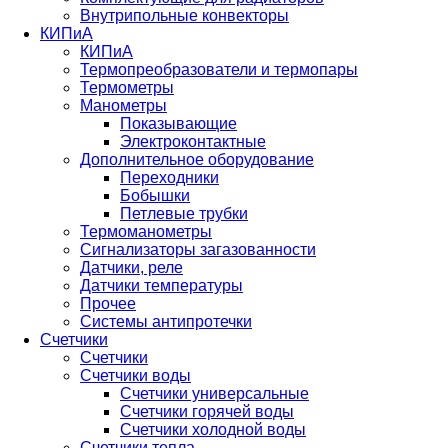
Внутрипольные конвекторы
КИПиА
КИПиА
Термопреобразователи и термопары
Термометры
Манометры
Показывающие
Электроконтактные
Дополнительное оборудование
Переходники
Бобышки
Петлевые трубки
Термоманометры
Сигнализаторы загазованности
Датчики, реле
Датчики температуры
Прочее
Системы антипротечки
Счетчики
Счетчики
Счетчики воды
Счетчики универсальные
Счетчики горячей воды
Счетчики холодной воды
Счетчики тепла