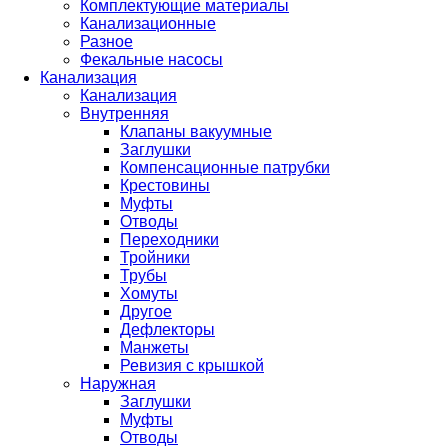
Комплектующие материалы
Канализационные
Разное
Фекальные насосы
Канализация
Канализация
Внутренняя
Клапаны вакуумные
Заглушки
Компенсационные патрубки
Крестовины
Муфты
Отводы
Переходники
Тройники
Трубы
Хомуты
Другое
Дефлекторы
Манжеты
Ревизия с крышкой
Наружная
Заглушки
Муфты
Отводы