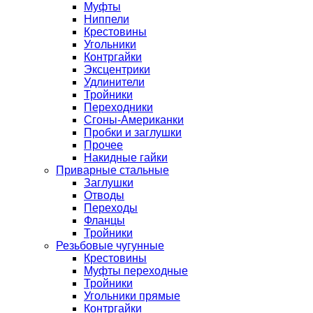
Муфты
Ниппели
Крестовины
Угольники
Контргайки
Эксцентрики
Удлинители
Тройники
Переходники
Сгоны-Американки
Пробки и заглушки
Прочее
Накидные гайки
Приварные стальные
Заглушки
Отводы
Переходы
Фланцы
Тройники
Резьбовые чугунные
Крестовины
Муфты переходные
Тройники
Угольники прямые
Контргайки