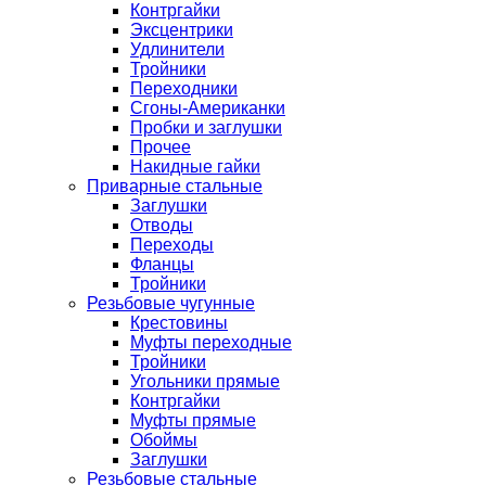
Контргайки
Эксцентрики
Удлинители
Тройники
Переходники
Сгоны-Американки
Пробки и заглушки
Прочее
Накидные гайки
Приварные стальные
Заглушки
Отводы
Переходы
Фланцы
Тройники
Резьбовые чугунные
Крестовины
Муфты переходные
Тройники
Угольники прямые
Контргайки
Муфты прямые
Обоймы
Заглушки
Резьбовые стальные