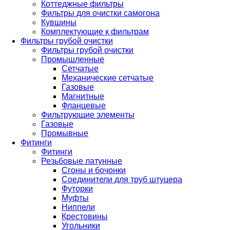
Коттеджные фильтры
Фильтры для очистки самогона
Кувшины
Комплектующие к фильтрам
Фильтры грубой очистки
Фильтры грубой очистки
Промышленные
Сетчатые
Механические сетчатые
Газовые
Магнитные
Фланцевые
Фильтрующие элементы
Газовые
Промывные
Фитинги
Фитинги
Резьбовые латунные
Сгоны и бочонки
Соединители для труб штуцера
Футорки
Муфты
Ниппели
Крестовины
Угольники