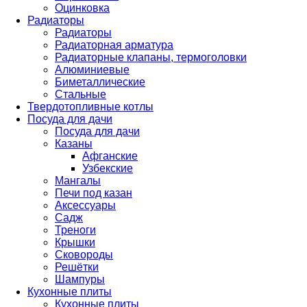
Оцинковка
Радиаторы
Радиаторы
Радиаторная арматура
Радиаторные клапаны, термоголовки
Алюминиевые
Биметаллические
Стальные
Твердотопливные котлы
Посуда для дачи
Посуда для дачи
Казаны
Афганские
Узбекские
Мангалы
Печи под казан
Аксессуары
Садж
Треноги
Крышки
Сковороды
Решётки
Шампуры
Кухонные плиты
Кухонные плиты