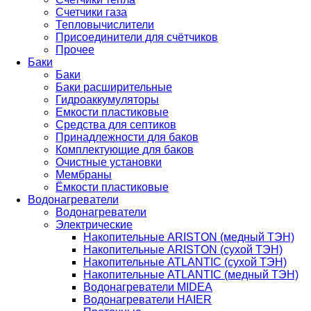
Счетчики газа
Тепловычислители
Присоединители для счётчиков
Прочее
Баки
Баки
Баки расширительные
Гидроаккумуляторы
Емкости пластиковые
Средства для септиков
Принадлежности для баков
Комплектующие для баков
Очистные установки
Мембраны
Ёмкости пластиковые
Водонагреватели
Водонагреватели
Электрические
Накопительные ARISTON (медный ТЭН)
Накопительные ARISTON (сухой ТЭН)
Накопительные ATLANTIC (сухой ТЭН)
Накопительные ATLANTIC (медный ТЭН)
Водонагреватели MIDEA
Водонагреватели HAIER