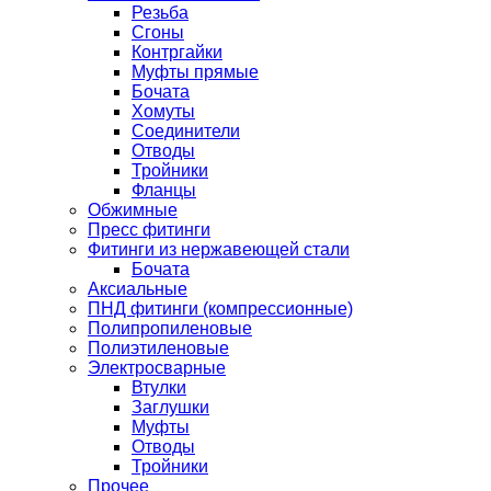
Резьба
Сгоны
Контргайки
Муфты прямые
Бочата
Хомуты
Соединители
Отводы
Тройники
Фланцы
Обжимные
Пресс фитинги
Фитинги из нержавеющей стали
Бочата
Аксиальные
ПНД фитинги (компрессионные)
Полипропиленовые
Полиэтиленовые
Электросварные
Втулки
Заглушки
Муфты
Отводы
Тройники
Прочее