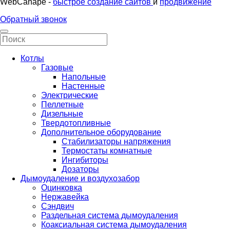
WebCanape -
быстрое создание сайтов
и
продвижение
Обратный звонок
Котлы
Газовые
Напольные
Настенные
Электрические
Пеллетные
Дизельные
Твердотопливные
Дополнительное оборудование
Стабилизаторы напряжения
Термостаты комнатные
Ингибиторы
Дозаторы
Дымоудаление и воздухозабор
Оцинковка
Нержавейка
Сэндвич
Раздельная система дымоудаления
Коаксиальная система дымоудаления