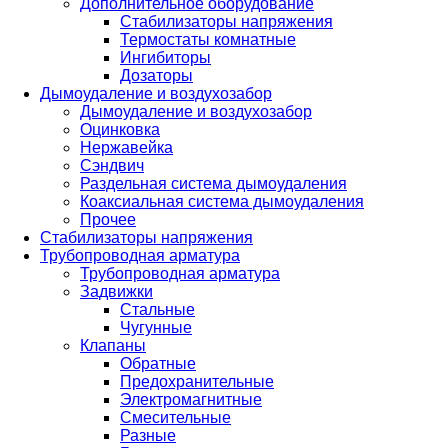
Дополнительное оборудование
Стабилизаторы напряжения
Термостаты комнатные
Ингибиторы
Дозаторы
Дымоудаление и воздухозабор
Дымоудаление и воздухозабор
Оцинковка
Нержавейка
Сэндвич
Раздельная система дымоудаления
Коаксиальная система дымоудаления
Прочее
Стабилизаторы напряжения
Трубопроводная арматура
Трубопроводная арматура
Задвижки
Стальные
Чугунные
Клапаны
Обратные
Предохранительные
Электромагнитные
Смесительные
Разные