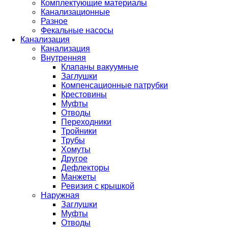
Комплектующие материалы
Канализационные
Разное
Фекальные насосы
Канализация
Канализация
Внутренняя
Клапаны вакуумные
Заглушки
Компенсационные патрубки
Крестовины
Муфты
Отводы
Переходники
Тройники
Трубы
Хомуты
Другое
Дефлекторы
Манжеты
Ревизия с крышкой
Наружная
Заглушки
Муфты
Отводы