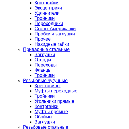
Контргайки
Эксцентрики
Удлинители
Тройники
Переходники
Сгоны-Американки
Пробки и заглушки
Прочее
Накидные гайки
Приварные стальные
Заглушки
Отводы
Переходы
Фланцы
Тройники
Резьбовые чугунные
Крестовины
Муфты переходные
Тройники
Угольники прямые
Контргайки
Муфты прямые
Обоймы
Заглушки
Резьбовые стальные