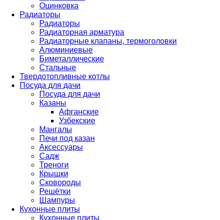
Оцинковка
Радиаторы
Радиаторы
Радиаторная арматура
Радиаторные клапаны, термоголовки
Алюминиевые
Биметаллические
Стальные
Твердотопливные котлы
Посуда для дачи
Посуда для дачи
Казаны
Афганские
Узбекские
Мангалы
Печи под казан
Аксессуары
Садж
Треноги
Крышки
Сковороды
Решётки
Шампуры
Кухонные плиты
Кухонные плиты