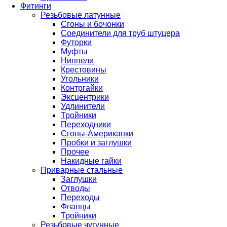
Фитинги
Резьбовые латунные
Сгоны и бочонки
Соединители для труб штуцера
Футорки
Муфты
Ниппели
Крестовины
Угольники
Контргайки
Эксцентрики
Удлинители
Тройники
Переходники
Сгоны-Американки
Пробки и заглушки
Прочее
Накидные гайки
Приварные стальные
Заглушки
Отводы
Переходы
Фланцы
Тройники
Резьбовые чугунные