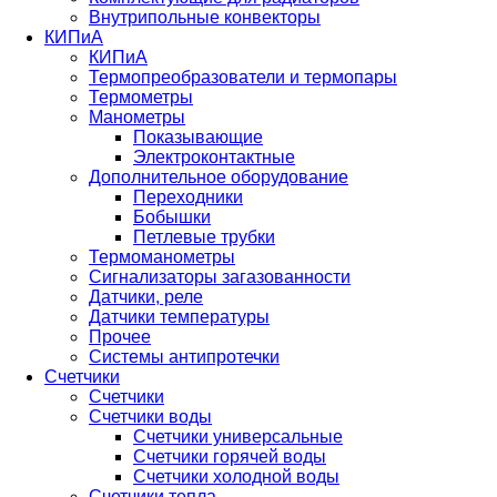
Внутрипольные конвекторы
КИПиА
КИПиА
Термопреобразователи и термопары
Термометры
Манометры
Показывающие
Электроконтактные
Дополнительное оборудование
Переходники
Бобышки
Петлевые трубки
Термоманометры
Сигнализаторы загазованности
Датчики, реле
Датчики температуры
Прочее
Системы антипротечки
Счетчики
Счетчики
Счетчики воды
Счетчики универсальные
Счетчики горячей воды
Счетчики холодной воды
Счетчики тепла