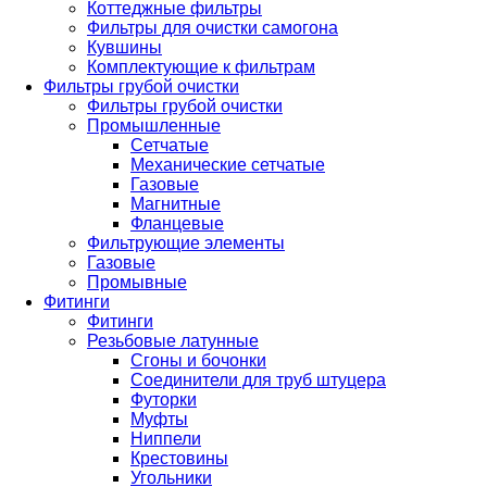
Коттеджные фильтры
Фильтры для очистки самогона
Кувшины
Комплектующие к фильтрам
Фильтры грубой очистки
Фильтры грубой очистки
Промышленные
Сетчатые
Механические сетчатые
Газовые
Магнитные
Фланцевые
Фильтрующие элементы
Газовые
Промывные
Фитинги
Фитинги
Резьбовые латунные
Сгоны и бочонки
Соединители для труб штуцера
Футорки
Муфты
Ниппели
Крестовины
Угольники