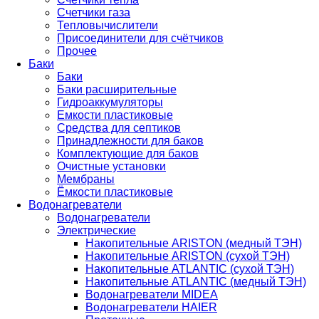
Счетчики газа
Тепловычислители
Присоединители для счётчиков
Прочее
Баки
Баки
Баки расширительные
Гидроаккумуляторы
Емкости пластиковые
Средства для септиков
Принадлежности для баков
Комплектующие для баков
Очистные установки
Мембраны
Ёмкости пластиковые
Водонагреватели
Водонагреватели
Электрические
Накопительные ARISTON (медный ТЭН)
Накопительные ARISTON (сухой ТЭН)
Накопительные ATLANTIC (сухой ТЭН)
Накопительные ATLANTIC (медный ТЭН)
Водонагреватели MIDEA
Водонагреватели HAIER