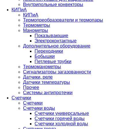
Внутрипольные конвекторы
КИПиА
КИПиА
Термопреобразователи и термопары
Термометры
Манометры
Показывающие
Электроконтактные
Дополнительное оборудование
Переходники
Бобышки
Петлевые трубки
Термоманометры
Сигнализаторы загазованности
Датчики, реле
Датчики температуры
Прочее
Системы антипротечки
Счетчики
Счетчики
Счетчики воды
Счетчики универсальные
Счетчики горячей воды
Счетчики холодной воды
Счетчики тепла