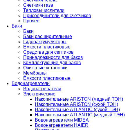
Счетчики газа
Тепловычислители
Присоединители для счётчиков
Прочее
Баки
Баки
Баки расширительные
Гидроаккумуляторы
Емкости пластиковые
Средства для септиков
Принадлежности для баков
Комплектующие для баков
Очистные установки
Мембраны
Ёмкости пластиковые
Водонагреватели
Водонагреватели
Электрические
Накопительные ARISTON (медный ТЭН)
Накопительные ARISTON (сухой ТЭН)
Накопительные ATLANTIC (сухой ТЭН)
Накопительные ATLANTIC (медный ТЭН)
Водонагреватели MIDEA
Водонагреватели HAIER