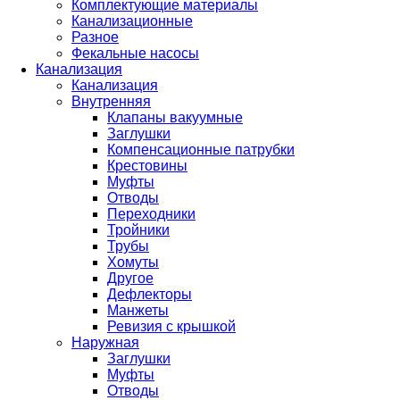
Комплектующие материалы
Канализационные
Разное
Фекальные насосы
Канализация
Канализация
Внутренняя
Клапаны вакуумные
Заглушки
Компенсационные патрубки
Крестовины
Муфты
Отводы
Переходники
Тройники
Трубы
Хомуты
Другое
Дефлекторы
Манжеты
Ревизия с крышкой
Наружная
Заглушки
Муфты
Отводы