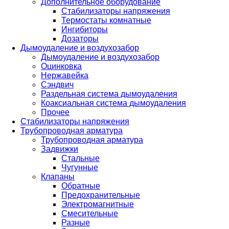
Дополнительное оборудование
Стабилизаторы напряжения
Термостаты комнатные
Ингибиторы
Дозаторы
Дымоудаление и воздухозабор
Дымоудаление и воздухозабор
Оцинковка
Нержавейка
Сэндвич
Раздельная система дымоудаления
Коаксиальная система дымоудаления
Прочее
Стабилизаторы напряжения
Трубопроводная арматура
Трубопроводная арматура
Задвижки
Стальные
Чугунные
Клапаны
Обратные
Предохранительные
Электромагнитные
Смесительные
Разные