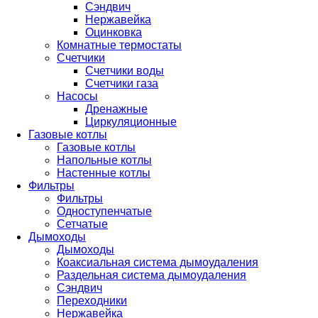
Сэндвич
Нержавейка
Оцинковка
Комнатные термостаты
Счетчики
Счетчики воды
Счетчики газа
Насосы
Дренажные
Циркуляционные
Газовые котлы
Газовые котлы
Напольные котлы
Настенные котлы
Фильтры
Фильтры
Одноступенчатые
Сетчатые
Дымоходы
Дымоходы
Коаксиальная система дымоудаления
Раздельная система дымоудаления
Сэндвич
Переходники
Нержавейка