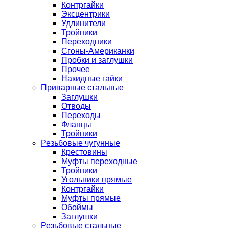
Контргайки
Эксцентрики
Удлинители
Тройники
Переходники
Сгоны-Американки
Пробки и заглушки
Прочее
Накидные гайки
Приварные стальные
Заглушки
Отводы
Переходы
Фланцы
Тройники
Резьбовые чугунные
Крестовины
Муфты переходные
Тройники
Угольники прямые
Контргайки
Муфты прямые
Обоймы
Заглушки
Резьбовые стальные