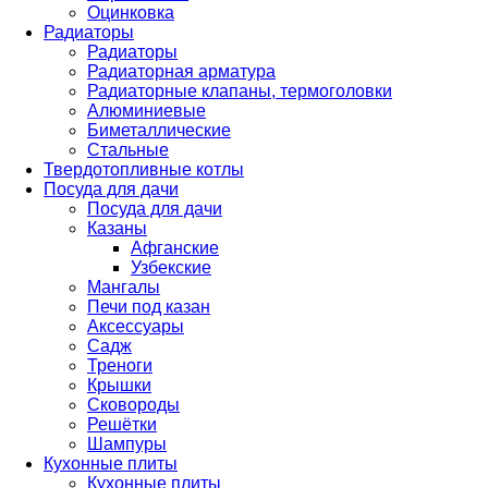
Оцинковка
Радиаторы
Радиаторы
Радиаторная арматура
Радиаторные клапаны, термоголовки
Алюминиевые
Биметаллические
Стальные
Твердотопливные котлы
Посуда для дачи
Посуда для дачи
Казаны
Афганские
Узбекские
Мангалы
Печи под казан
Аксессуары
Садж
Треноги
Крышки
Сковороды
Решётки
Шампуры
Кухонные плиты
Кухонные плиты