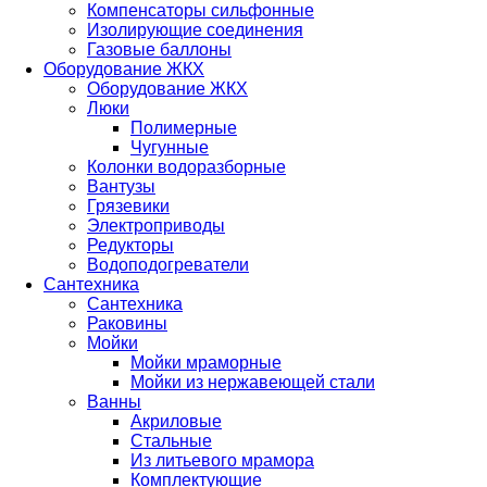
Компенсаторы сильфонные
Изолирующие соединения
Газовые баллоны
Оборудование ЖКХ
Оборудование ЖКХ
Люки
Полимерные
Чугунные
Колонки водоразборные
Вантузы
Грязевики
Электроприводы
Редукторы
Водоподогреватели
Сантехника
Сантехника
Раковины
Мойки
Мойки мраморные
Мойки из нержавеющей стали
Ванны
Акриловые
Стальные
Из литьевого мрамора
Комплектующие