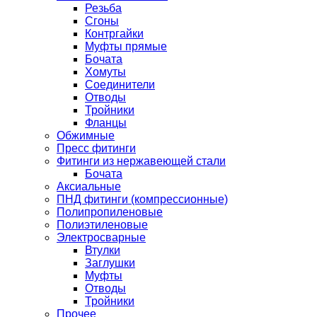
Резьба
Сгоны
Контргайки
Муфты прямые
Бочата
Хомуты
Соединители
Отводы
Тройники
Фланцы
Обжимные
Пресс фитинги
Фитинги из нержавеющей стали
Бочата
Аксиальные
ПНД фитинги (компрессионные)
Полипропиленовые
Полиэтиленовые
Электросварные
Втулки
Заглушки
Муфты
Отводы
Тройники
Прочее