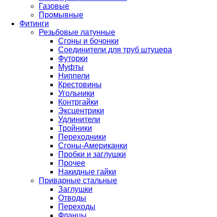
Газовые
Промывные
Фитинги
Резьбовые латунные
Сгоны и бочонки
Соединители для труб штуцера
Футорки
Муфты
Ниппели
Крестовины
Угольники
Контргайки
Эксцентрики
Удлинители
Тройники
Переходники
Сгоны-Американки
Пробки и заглушки
Прочее
Накидные гайки
Приварные стальные
Заглушки
Отводы
Переходы
Фланцы