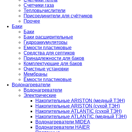
Счетчики газа
Тепловычислители
Присоединители для счётчиков
Прочее
Баки
Баки
Баки расширительные
Гидроаккумуляторы
Емкости пластиковые
Средства для септиков
Принадлежности для баков
Комплектующие для баков
Очистные установки
Мембраны
Ёмкости пластиковые
Водонагреватели
Водонагреватели
Электрические
Накопительные ARISTON (медный ТЭН)
Накопительные ARISTON (сухой ТЭН)
Накопительные ATLANTIC (сухой ТЭН)
Накопительные ATLANTIC (медный ТЭН)
Водонагреватели MIDEA
Водонагреватели HAIER