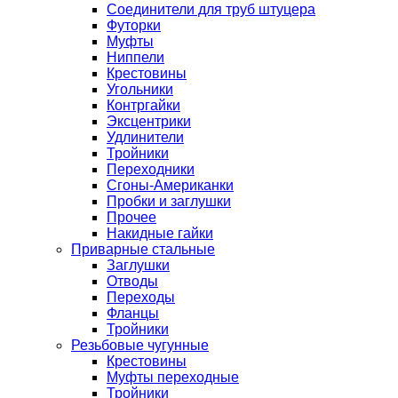
Соединители для труб штуцера
Футорки
Муфты
Ниппели
Крестовины
Угольники
Контргайки
Эксцентрики
Удлинители
Тройники
Переходники
Сгоны-Американки
Пробки и заглушки
Прочее
Накидные гайки
Приварные стальные
Заглушки
Отводы
Переходы
Фланцы
Тройники
Резьбовые чугунные
Крестовины
Муфты переходные
Тройники