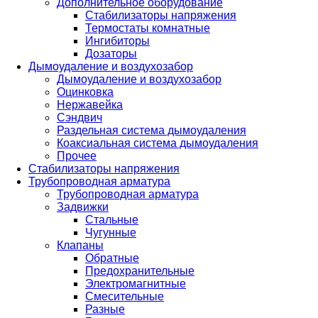
Дополнительное оборудование
Стабилизаторы напряжения
Термостаты комнатные
Ингибиторы
Дозаторы
Дымоудаление и воздухозабор
Дымоудаление и воздухозабор
Оцинковка
Нержавейка
Сэндвич
Раздельная система дымоудаления
Коаксиальная система дымоудаления
Прочее
Стабилизаторы напряжения
Трубопроводная арматура
Трубопроводная арматура
Задвижки
Стальные
Чугунные
Клапаны
Обратные
Предохранительные
Электромагнитные
Смесительные
Разные