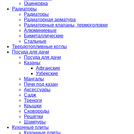
Оцинковка
Радиаторы
Радиаторы
Радиаторная арматура
Радиаторные клапаны, термоголовки
Алюминиевые
Биметаллические
Стальные
Твердотопливные котлы
Посуда для дачи
Посуда для дачи
Казаны
Афганские
Узбекские
Мангалы
Печи под казан
Аксессуары
Садж
Треноги
Крышки
Сковороды
Решётки
Шампуры
Кухонные плиты
Кухонные плиты