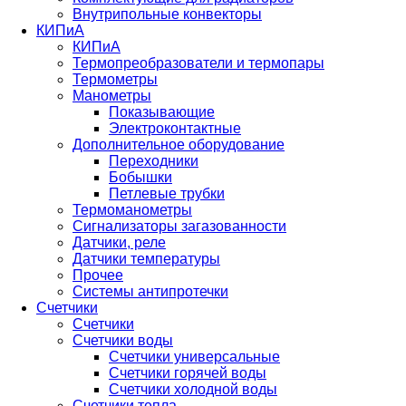
Внутрипольные конвекторы
КИПиА
КИПиА
Термопреобразователи и термопары
Термометры
Манометры
Показывающие
Электроконтактные
Дополнительное оборудование
Переходники
Бобышки
Петлевые трубки
Термоманометры
Сигнализаторы загазованности
Датчики, реле
Датчики температуры
Прочее
Системы антипротечки
Счетчики
Счетчики
Счетчики воды
Счетчики универсальные
Счетчики горячей воды
Счетчики холодной воды
Счетчики тепла