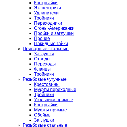
Контргайки
Эксцентрики
Удлинители
Тройники
Переходники
Сгоны-Американки
Пробки и заглушки
Прочее
Накидные гайки
Приварные стальные
Заглушки
Отводы
Переходы
Фланцы
Тройники
Резьбовые чугунные
Крестовины
Муфты переходные
Тройники
Угольники прямые
Контргайки
Муфты прямые
Обоймы
Заглушки
Резьбовые стальные