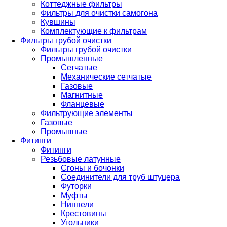
Коттеджные фильтры
Фильтры для очистки самогона
Кувшины
Комплектующие к фильтрам
Фильтры грубой очистки
Фильтры грубой очистки
Промышленные
Сетчатые
Механические сетчатые
Газовые
Магнитные
Фланцевые
Фильтрующие элементы
Газовые
Промывные
Фитинги
Фитинги
Резьбовые латунные
Сгоны и бочонки
Соединители для труб штуцера
Футорки
Муфты
Ниппели
Крестовины
Угольники