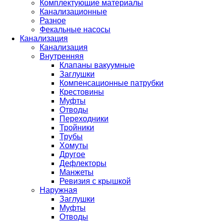
Комплектующие материалы
Канализационные
Разное
Фекальные насосы
Канализация
Канализация
Внутренняя
Клапаны вакуумные
Заглушки
Компенсационные патрубки
Крестовины
Муфты
Отводы
Переходники
Тройники
Трубы
Хомуты
Другое
Дефлекторы
Манжеты
Ревизия с крышкой
Наружная
Заглушки
Муфты
Отводы