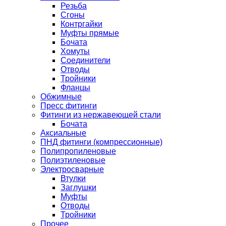
Резьба
Сгоны
Контргайки
Муфты прямые
Бочата
Хомуты
Соединители
Отводы
Тройники
Фланцы
Обжимные
Пресс фитинги
Фитинги из нержавеющей стали
Бочата
Аксиальные
ПНД фитинги (компрессионные)
Полипропиленовые
Полиэтиленовые
Электросварные
Втулки
Заглушки
Муфты
Отводы
Тройники
Прочее