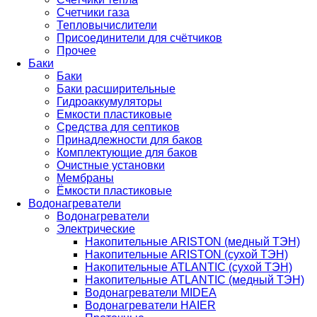
Счетчики газа
Тепловычислители
Присоединители для счётчиков
Прочее
Баки
Баки
Баки расширительные
Гидроаккумуляторы
Емкости пластиковые
Средства для септиков
Принадлежности для баков
Комплектующие для баков
Очистные установки
Мембраны
Ёмкости пластиковые
Водонагреватели
Водонагреватели
Электрические
Накопительные ARISTON (медный ТЭН)
Накопительные ARISTON (сухой ТЭН)
Накопительные ATLANTIC (сухой ТЭН)
Накопительные ATLANTIC (медный ТЭН)
Водонагреватели MIDEA
Водонагреватели HAIER