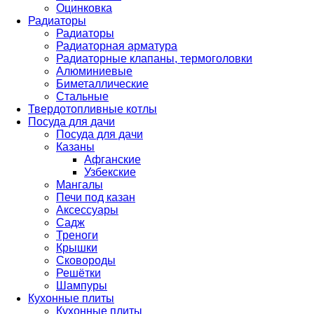
Оцинковка
Радиаторы
Радиаторы
Радиаторная арматура
Радиаторные клапаны, термоголовки
Алюминиевые
Биметаллические
Стальные
Твердотопливные котлы
Посуда для дачи
Посуда для дачи
Казаны
Афганские
Узбекские
Мангалы
Печи под казан
Аксессуары
Садж
Треноги
Крышки
Сковороды
Решётки
Шампуры
Кухонные плиты
Кухонные плиты