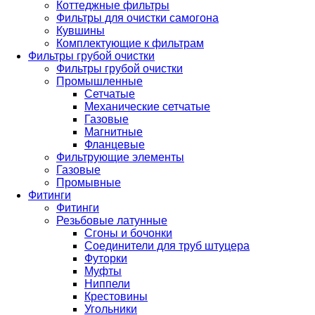
Коттеджные фильтры
Фильтры для очистки самогона
Кувшины
Комплектующие к фильтрам
Фильтры грубой очистки
Фильтры грубой очистки
Промышленные
Сетчатые
Механические сетчатые
Газовые
Магнитные
Фланцевые
Фильтрующие элементы
Газовые
Промывные
Фитинги
Фитинги
Резьбовые латунные
Сгоны и бочонки
Соединители для труб штуцера
Футорки
Муфты
Ниппели
Крестовины
Угольники