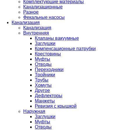
Комплектующие материалы
Канализационные
Разное
Фекальные насосы
Канализация
Канализация
Внутренняя
Клапаны вакуумные
Заглушки
Компенсационные патрубки
Крестовины
Муфты
Отводы
Переходники
Тройники
Трубы
Хомуты
Другое
Дефлекторы
Манжеты
Ревизия с крышкой
Наружная
Заглушки
Муфты
Отводы