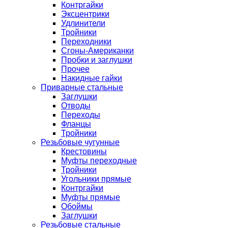
Контргайки
Эксцентрики
Удлинители
Тройники
Переходники
Сгоны-Американки
Пробки и заглушки
Прочее
Накидные гайки
Приварные стальные
Заглушки
Отводы
Переходы
Фланцы
Тройники
Резьбовые чугунные
Крестовины
Муфты переходные
Тройники
Угольники прямые
Контргайки
Муфты прямые
Обоймы
Заглушки
Резьбовые стальные