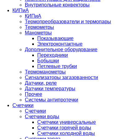
Внутрипольные конвекторы
КИПиА
КИПиА
Термопреобразователи и термопары
Термометры
Манометры
Показывающие
Электроконтактные
Дополнительное оборудование
Переходники
Бобышки
Петлевые трубки
Термоманометры
Сигнализаторы загазованности
Датчики, реле
Датчики температуры
Прочее
Системы антипротечки
Счетчики
Счетчики
Счетчики воды
Счетчики универсальные
Счетчики горячей воды
Счетчики холодной воды
Счетчики тепла