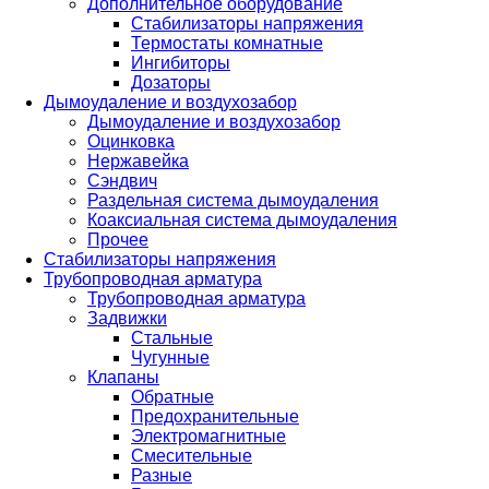
Дополнительное оборудование
Стабилизаторы напряжения
Термостаты комнатные
Ингибиторы
Дозаторы
Дымоудаление и воздухозабор
Дымоудаление и воздухозабор
Оцинковка
Нержавейка
Сэндвич
Раздельная система дымоудаления
Коаксиальная система дымоудаления
Прочее
Стабилизаторы напряжения
Трубопроводная арматура
Трубопроводная арматура
Задвижки
Стальные
Чугунные
Клапаны
Обратные
Предохранительные
Электромагнитные
Смесительные
Разные