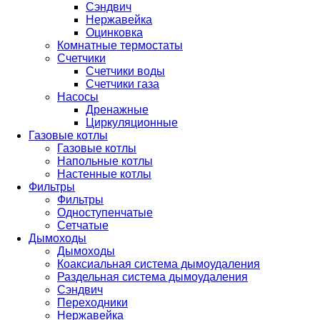
Сэндвич
Нержавейка
Оцинковка
Комнатные термостаты
Счетчики
Счетчики воды
Счетчики газа
Насосы
Дренажные
Циркуляционные
Газовые котлы
Газовые котлы
Напольные котлы
Настенные котлы
Фильтры
Фильтры
Одноступенчатые
Сетчатые
Дымоходы
Дымоходы
Коаксиальная система дымоудаления
Раздельная система дымоудаления
Сэндвич
Переходники
Нержавейка