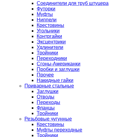
Соединители для труб штуцера
Футорки
Муфты
Ниппели
Крестовины
Угольники
Контргайки
Эксцентрики
Удлинители
Тройники
Переходники
Сгоны-Американки
Пробки и заглушки
Прочее
Накидные гайки
Приварные стальные
Заглушки
Отводы
Переходы
Фланцы
Тройники
Резьбовые чугунные
Крестовины
Муфты переходные
Тройники