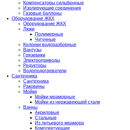
Компенсаторы сильфонные
Изолирующие соединения
Газовые баллоны
Оборудование ЖКХ
Оборудование ЖКХ
Люки
Полимерные
Чугунные
Колонки водоразборные
Вантузы
Грязевики
Электроприводы
Редукторы
Водоподогреватели
Сантехника
Сантехника
Раковины
Мойки
Мойки мраморные
Мойки из нержавеющей стали
Ванны
Акриловые
Стальные
Из литьевого мрамора
Комплектующие