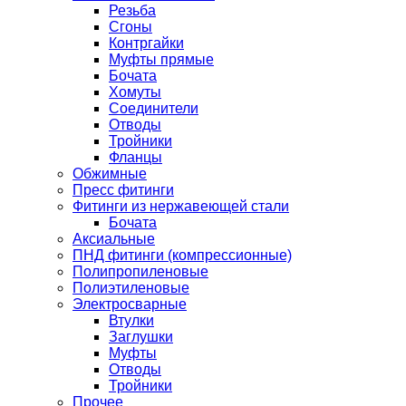
Резьба
Сгоны
Контргайки
Муфты прямые
Бочата
Хомуты
Соединители
Отводы
Тройники
Фланцы
Обжимные
Пресс фитинги
Фитинги из нержавеющей стали
Бочата
Аксиальные
ПНД фитинги (компрессионные)
Полипропиленовые
Полиэтиленовые
Электросварные
Втулки
Заглушки
Муфты
Отводы
Тройники
Прочее