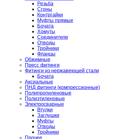
Резьба
Сгоны
Контргайки
Муфты прямые
Бочата
Хомуты
Соединители
Отводы
Тройники
Фланцы
Обжимные
Пресс фитинги
Фитинги из нержавеющей стали
Бочата
Аксиальные
ПНД фитинги (компрессионные)
Полипропиленовые
Полиэтиленовые
Электросварные
Втулки
Заглушки
Муфты
Отводы
Тройники
Прочее