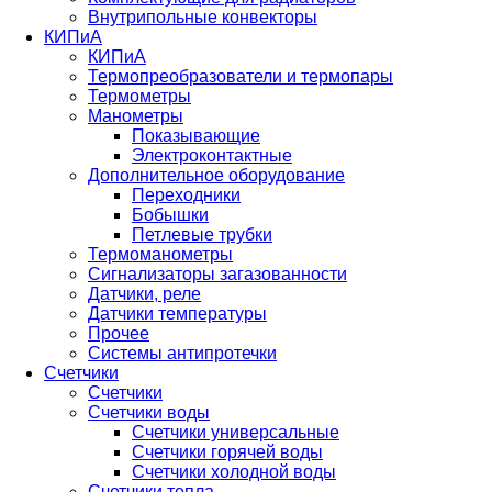
Внутрипольные конвекторы
КИПиА
КИПиА
Термопреобразователи и термопары
Термометры
Манометры
Показывающие
Электроконтактные
Дополнительное оборудование
Переходники
Бобышки
Петлевые трубки
Термоманометры
Сигнализаторы загазованности
Датчики, реле
Датчики температуры
Прочее
Системы антипротечки
Счетчики
Счетчики
Счетчики воды
Счетчики универсальные
Счетчики горячей воды
Счетчики холодной воды
Счетчики тепла