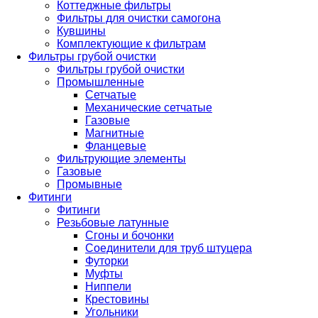
Коттеджные фильтры
Фильтры для очистки самогона
Кувшины
Комплектующие к фильтрам
Фильтры грубой очистки
Фильтры грубой очистки
Промышленные
Сетчатые
Механические сетчатые
Газовые
Магнитные
Фланцевые
Фильтрующие элементы
Газовые
Промывные
Фитинги
Фитинги
Резьбовые латунные
Сгоны и бочонки
Соединители для труб штуцера
Футорки
Муфты
Ниппели
Крестовины
Угольники