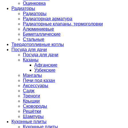
Оцинковка
Радиаторы
Радиаторы
Радиаторная арматура
Радиаторные клапаны, термоголовки
Алюминиевые
Биметаллические
Стальные
Твердотопливные котлы
Посуда для дачи
Посуда для дачи
Казаны
Афганские
Узбекские
Мангалы
Печи под казан
Аксессуары
Садж
Треноги
Крышки
Сковороды
Решётки
Шампуры
Кухонные плиты
Кухонные плиты