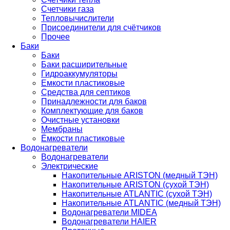
Счетчики газа
Тепловычислители
Присоединители для счётчиков
Прочее
Баки
Баки
Баки расширительные
Гидроаккумуляторы
Емкости пластиковые
Средства для септиков
Принадлежности для баков
Комплектующие для баков
Очистные установки
Мембраны
Ёмкости пластиковые
Водонагреватели
Водонагреватели
Электрические
Накопительные ARISTON (медный ТЭН)
Накопительные ARISTON (сухой ТЭН)
Накопительные ATLANTIC (сухой ТЭН)
Накопительные ATLANTIC (медный ТЭН)
Водонагреватели MIDEA
Водонагреватели HAIER