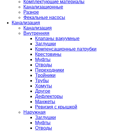
Комплектующие материалы
Канализационные
Разное
Фекальные насосы
Канализация
Канализация
Внутренняя
Клапаны вакуумные
Заглушки
Компенсационные патрубки
Крестовины
Муфты
Отводы
Переходники
Тройники
Трубы
Хомуты
Другое
Дефлекторы
Манжеты
Ревизия с крышкой
Наружная
Заглушки
Муфты
Отводы