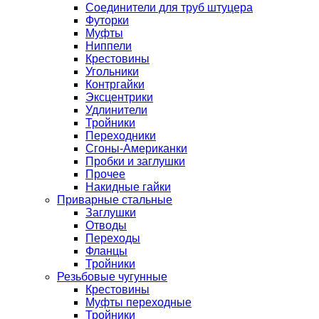
Соединители для труб штуцера
Футорки
Муфты
Ниппели
Крестовины
Угольники
Контргайки
Эксцентрики
Удлинители
Тройники
Переходники
Сгоны-Американки
Пробки и заглушки
Прочее
Накидные гайки
Приварные стальные
Заглушки
Отводы
Переходы
Фланцы
Тройники
Резьбовые чугунные
Крестовины
Муфты переходные
Тройники