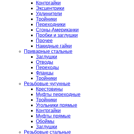
Контргайки
Эксцентрики
Удлинители
Тройники
Переходники
Сгоны-Американки
Пробки и заглушки
Прочее
Накидные гайки
Приварные стальные
Заглушки
Отводы
Переходы
Фланцы
Тройники
Резьбовые чугунные
Крестовины
Муфты переходные
Тройники
Угольники прямые
Контргайки
Муфты прямые
Обоймы
Заглушки
Резьбовые стальные