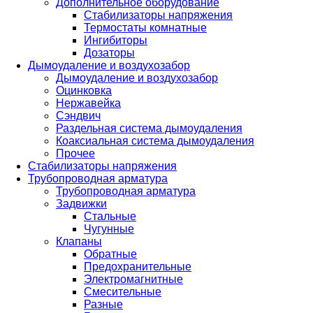
Дополнительное оборудование
Стабилизаторы напряжения
Термостаты комнатные
Ингибиторы
Дозаторы
Дымоудаление и воздухозабор
Дымоудаление и воздухозабор
Оцинковка
Нержавейка
Сэндвич
Раздельная система дымоудаления
Коаксиальная система дымоудаления
Прочее
Стабилизаторы напряжения
Трубопроводная арматура
Трубопроводная арматура
Задвижки
Стальные
Чугунные
Клапаны
Обратные
Предохранительные
Электромагнитные
Смесительные
Разные