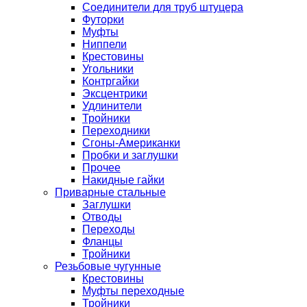
Соединители для труб штуцера
Футорки
Муфты
Ниппели
Крестовины
Угольники
Контргайки
Эксцентрики
Удлинители
Тройники
Переходники
Сгоны-Американки
Пробки и заглушки
Прочее
Накидные гайки
Приварные стальные
Заглушки
Отводы
Переходы
Фланцы
Тройники
Резьбовые чугунные
Крестовины
Муфты переходные
Тройники