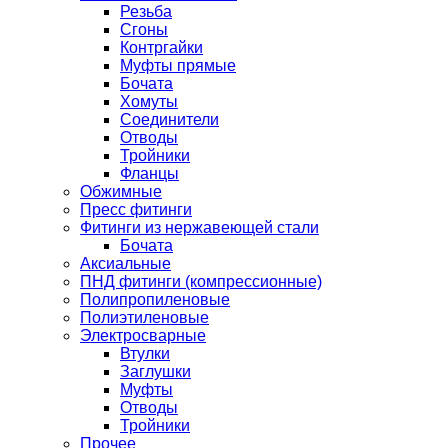
Резьба
Сгоны
Контргайки
Муфты прямые
Бочата
Хомуты
Соединители
Отводы
Тройники
Фланцы
Обжимные
Пресс фитинги
Фитинги из нержавеющей стали
Бочата
Аксиальные
ПНД фитинги (компрессионные)
Полипропиленовые
Полиэтиленовые
Электросварные
Втулки
Заглушки
Муфты
Отводы
Тройники
Прочее