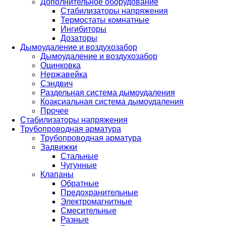
Дополнительное оборудование
Стабилизаторы напряжения
Термостаты комнатные
Ингибиторы
Дозаторы
Дымоудаление и воздухозабор
Дымоудаление и воздухозабор
Оцинковка
Нержавейка
Сэндвич
Раздельная система дымоудаления
Коаксиальная система дымоудаления
Прочее
Стабилизаторы напряжения
Трубопроводная арматура
Трубопроводная арматура
Задвижки
Стальные
Чугунные
Клапаны
Обратные
Предохранительные
Электромагнитные
Смесительные
Разные