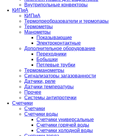
Внутрипольные конвекторы
КИПиА
КИПиА
Термопреобразователи и термопары
Термометры
Манометры
Показывающие
Электроконтактные
Дополнительное оборудование
Переходники
Бобышки
Петлевые трубки
Термоманометры
Сигнализаторы загазованности
Датчики, реле
Датчики температуры
Прочее
Системы антипротечки
Счетчики
Счетчики
Счетчики воды
Счетчики универсальные
Счетчики горячей воды
Счетчики холодной воды
Счетчики тепла