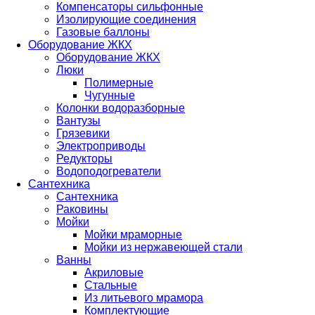
Компенсаторы сильфонные
Изолирующие соединения
Газовые баллоны
Оборудование ЖКХ
Оборудование ЖКХ
Люки
Полимерные
Чугунные
Колонки водоразборные
Вантузы
Грязевики
Электроприводы
Редукторы
Водоподогреватели
Сантехника
Сантехника
Раковины
Мойки
Мойки мраморные
Мойки из нержавеющей стали
Ванны
Акриловые
Стальные
Из литьевого мрамора
Комплектующие