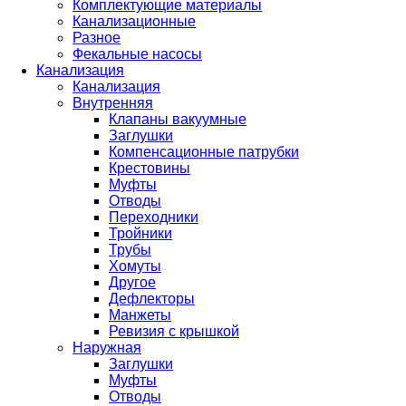
Комплектующие материалы
Канализационные
Разное
Фекальные насосы
Канализация
Канализация
Внутренняя
Клапаны вакуумные
Заглушки
Компенсационные патрубки
Крестовины
Муфты
Отводы
Переходники
Тройники
Трубы
Хомуты
Другое
Дефлекторы
Манжеты
Ревизия с крышкой
Наружная
Заглушки
Муфты
Отводы