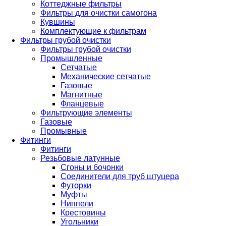
Коттеджные фильтры
Фильтры для очистки самогона
Кувшины
Комплектующие к фильтрам
Фильтры грубой очистки
Фильтры грубой очистки
Промышленные
Сетчатые
Механические сетчатые
Газовые
Магнитные
Фланцевые
Фильтрующие элементы
Газовые
Промывные
Фитинги
Фитинги
Резьбовые латунные
Сгоны и бочонки
Соединители для труб штуцера
Футорки
Муфты
Ниппели
Крестовины
Угольники