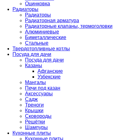
Оцинковка
Радиаторы
Радиаторы
Радиаторная арматура
Радиаторные клапаны, термоголовки
Алюминиевые
Биметаллические
Стальные
Твердотопливные котлы
Посуда для дачи
Посуда для дачи
Казаны
Афганские
Узбекские
Мангалы
Печи под казан
Аксессуары
Садж
Треноги
Крышки
Сковороды
Решётки
Шампуры
Кухонные плиты
Кухонные плиты