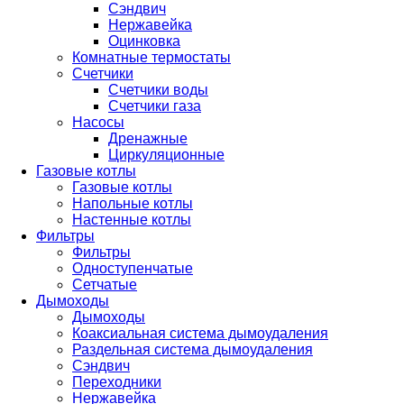
Сэндвич
Нержавейка
Оцинковка
Комнатные термостаты
Счетчики
Счетчики воды
Счетчики газа
Насосы
Дренажные
Циркуляционные
Газовые котлы
Газовые котлы
Напольные котлы
Настенные котлы
Фильтры
Фильтры
Одноступенчатые
Сетчатые
Дымоходы
Дымоходы
Коаксиальная система дымоудаления
Раздельная система дымоудаления
Сэндвич
Переходники
Нержавейка