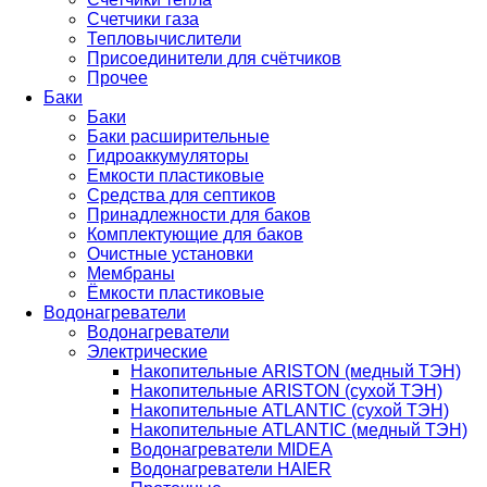
Счетчики газа
Тепловычислители
Присоединители для счётчиков
Прочее
Баки
Баки
Баки расширительные
Гидроаккумуляторы
Емкости пластиковые
Средства для септиков
Принадлежности для баков
Комплектующие для баков
Очистные установки
Мембраны
Ёмкости пластиковые
Водонагреватели
Водонагреватели
Электрические
Накопительные ARISTON (медный ТЭН)
Накопительные ARISTON (сухой ТЭН)
Накопительные ATLANTIC (сухой ТЭН)
Накопительные ATLANTIC (медный ТЭН)
Водонагреватели MIDEA
Водонагреватели HAIER