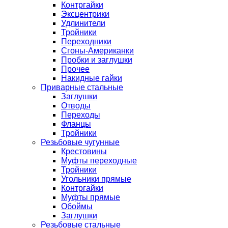
Контргайки
Эксцентрики
Удлинители
Тройники
Переходники
Сгоны-Американки
Пробки и заглушки
Прочее
Накидные гайки
Приварные стальные
Заглушки
Отводы
Переходы
Фланцы
Тройники
Резьбовые чугунные
Крестовины
Муфты переходные
Тройники
Угольники прямые
Контргайки
Муфты прямые
Обоймы
Заглушки
Резьбовые стальные