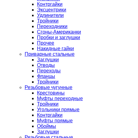
Контргайки
Эксцентрики
Удлинители
Тройники
Переходники
Сгоны-Американки
Пробки и заглушки
Прочее
Накидные гайки
Приварные стальные
Заглушки
Отводы
Переходы
Фланцы
Тройники
Резьбовые чугунные
Крестовины
Муфты переходные
Тройники
Угольники прямые
Контргайки
Муфты прямые
Обоймы
Заглушки
Резьбовые стальные