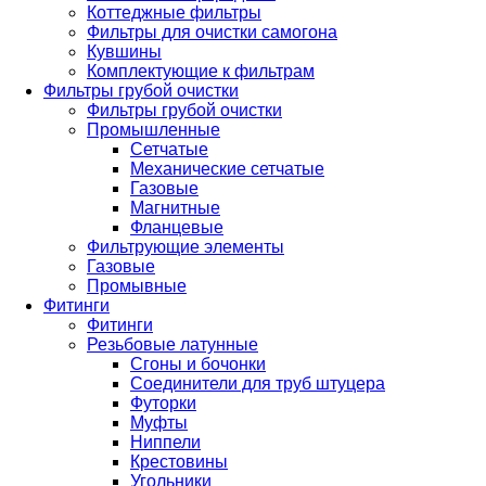
Коттеджные фильтры
Фильтры для очистки самогона
Кувшины
Комплектующие к фильтрам
Фильтры грубой очистки
Фильтры грубой очистки
Промышленные
Сетчатые
Механические сетчатые
Газовые
Магнитные
Фланцевые
Фильтрующие элементы
Газовые
Промывные
Фитинги
Фитинги
Резьбовые латунные
Сгоны и бочонки
Соединители для труб штуцера
Футорки
Муфты
Ниппели
Крестовины
Угольники