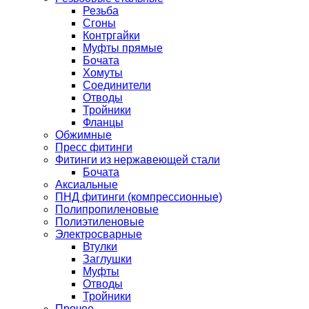
Резьба
Сгоны
Контргайки
Муфты прямые
Бочата
Хомуты
Соединители
Отводы
Тройники
Фланцы
Обжимные
Пресс фитинги
Фитинги из нержавеющей стали
Бочата
Аксиальные
ПНД фитинги (компрессионные)
Полипропиленовые
Полиэтиленовые
Электросварные
Втулки
Заглушки
Муфты
Отводы
Тройники
Прочее