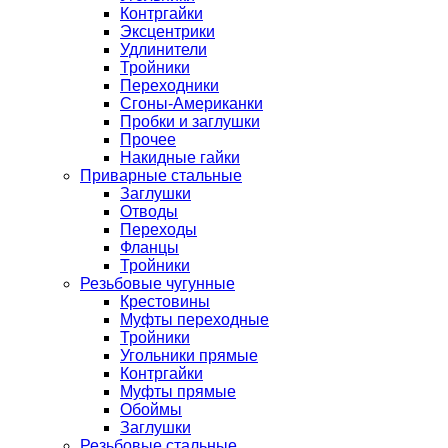
Контргайки
Эксцентрики
Удлинители
Тройники
Переходники
Сгоны-Американки
Пробки и заглушки
Прочее
Накидные гайки
Приварные стальные
Заглушки
Отводы
Переходы
Фланцы
Тройники
Резьбовые чугунные
Крестовины
Муфты переходные
Тройники
Угольники прямые
Контргайки
Муфты прямые
Обоймы
Заглушки
Резьбовые стальные