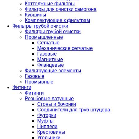
Коттеджные фильтры
Фильтры для очистки самогона
Кувшины
Комплектующие к фильтрам
Фильтры грубой очистки
Фильтры грубой очистки
Промышленные
Сетчатые
Механические сетчатые
Газовые
Магнитные
Фланцевые
Фильтрующие элементы
Газовые
Промывные
Фитинги
Фитинги
Резьбовые латунные
Сгоны и бочонки
Соединители для труб штуцера
Футорки
Муфты
Ниппели
Крестовины
Угольники