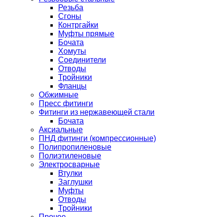
Резьба
Сгоны
Контргайки
Муфты прямые
Бочата
Хомуты
Соединители
Отводы
Тройники
Фланцы
Обжимные
Пресс фитинги
Фитинги из нержавеющей стали
Бочата
Аксиальные
ПНД фитинги (компрессионные)
Полипропиленовые
Полиэтиленовые
Электросварные
Втулки
Заглушки
Муфты
Отводы
Тройники
Прочее