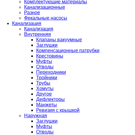
Комплектующие материалы
Канализационные
Разное
Фекальные насосы
Канализация
Канализация
Внутренняя
Клапаны вакуумные
Заглушки
Компенсационные патрубки
Крестовины
Муфты
Отводы
Переходники
Тройники
Трубы
Хомуты
Другое
Дефлекторы
Манжеты
Ревизия с крышкой
Наружная
Заглушки
Муфты
Отводы