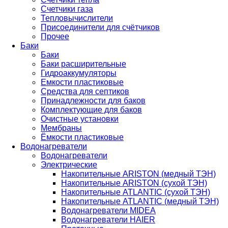
Счетчики газа
Тепловычислители
Присоединители для счётчиков
Прочее
Баки
Баки
Баки расширительные
Гидроаккумуляторы
Емкости пластиковые
Средства для септиков
Принадлежности для баков
Комплектующие для баков
Очистные установки
Мембраны
Ёмкости пластиковые
Водонагреватели
Водонагреватели
Электрические
Накопительные ARISTON (медный ТЭН)
Накопительные ARISTON (сухой ТЭН)
Накопительные ATLANTIC (сухой ТЭН)
Накопительные ATLANTIC (медный ТЭН)
Водонагреватели MIDEA
Водонагреватели HAIER