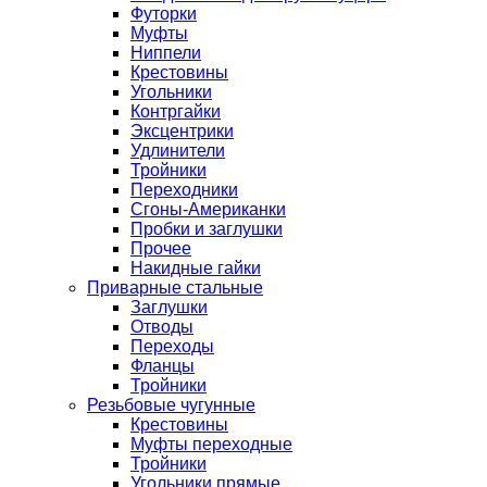
Футорки
Муфты
Ниппели
Крестовины
Угольники
Контргайки
Эксцентрики
Удлинители
Тройники
Переходники
Сгоны-Американки
Пробки и заглушки
Прочее
Накидные гайки
Приварные стальные
Заглушки
Отводы
Переходы
Фланцы
Тройники
Резьбовые чугунные
Крестовины
Муфты переходные
Тройники
Угольники прямые