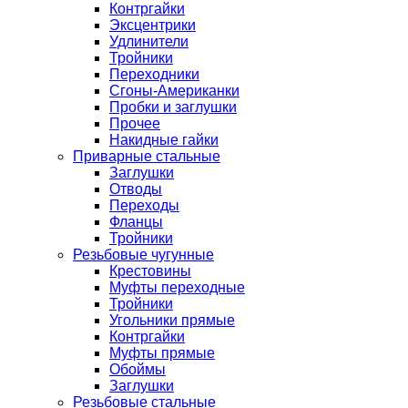
Контргайки
Эксцентрики
Удлинители
Тройники
Переходники
Сгоны-Американки
Пробки и заглушки
Прочее
Накидные гайки
Приварные стальные
Заглушки
Отводы
Переходы
Фланцы
Тройники
Резьбовые чугунные
Крестовины
Муфты переходные
Тройники
Угольники прямые
Контргайки
Муфты прямые
Обоймы
Заглушки
Резьбовые стальные