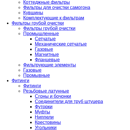
Коттеджные фильтры
Фильтры для очистки самогона
Кувшины
Комплектующие к фильтрам
Фильтры грубой очистки
Фильтры грубой очистки
Промышленные
Сетчатые
Механические сетчатые
Газовые
Магнитные
Фланцевые
Фильтрующие элементы
Газовые
Промывные
Фитинги
Фитинги
Резьбовые латунные
Сгоны и бочонки
Соединители для труб штуцера
Футорки
Муфты
Ниппели
Крестовины
Угольники