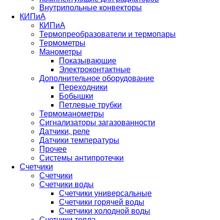
Внутрипольные конвекторы
КИПиА
КИПиА
Термопреобразователи и термопары
Термометры
Манометры
Показывающие
Электроконтактные
Дополнительное оборудование
Переходники
Бобышки
Петлевые трубки
Термоманометры
Сигнализаторы загазованности
Датчики, реле
Датчики температуры
Прочее
Системы антипротечки
Счетчики
Счетчики
Счетчики воды
Счетчики универсальные
Счетчики горячей воды
Счетчики холодной воды
Счетчики тепла