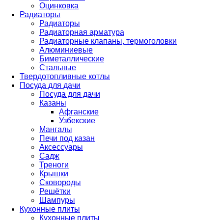
Оцинковка
Радиаторы
Радиаторы
Радиаторная арматура
Радиаторные клапаны, термоголовки
Алюминиевые
Биметаллические
Стальные
Твердотопливные котлы
Посуда для дачи
Посуда для дачи
Казаны
Афганские
Узбекские
Мангалы
Печи под казан
Аксессуары
Садж
Треноги
Крышки
Сковороды
Решётки
Шампуры
Кухонные плиты
Кухонные плиты