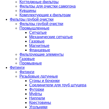
Коттеджные фильтры
Фильтры для очистки самогона
Кувшины
Комплектующие к фильтрам
Фильтры грубой очистки
Фильтры грубой очистки
Промышленные
Сетчатые
Механические сетчатые
Газовые
Магнитные
Фланцевые
Фильтрующие элементы
Газовые
Промывные
Фитинги
Фитинги
Резьбовые латунные
Сгоны и бочонки
Соединители для труб штуцера
Футорки
Муфты
Ниппели
Крестовины
Угольники