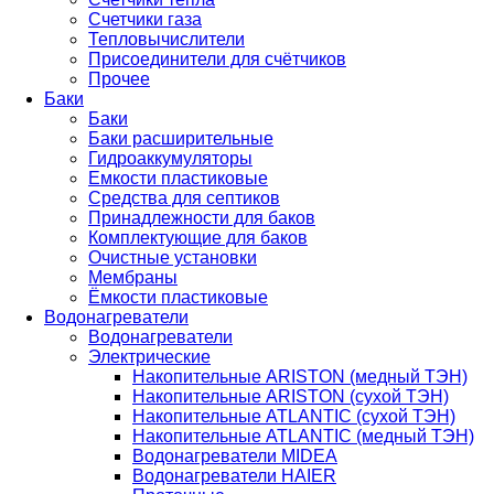
Счетчики газа
Тепловычислители
Присоединители для счётчиков
Прочее
Баки
Баки
Баки расширительные
Гидроаккумуляторы
Емкости пластиковые
Средства для септиков
Принадлежности для баков
Комплектующие для баков
Очистные установки
Мембраны
Ёмкости пластиковые
Водонагреватели
Водонагреватели
Электрические
Накопительные ARISTON (медный ТЭН)
Накопительные ARISTON (сухой ТЭН)
Накопительные ATLANTIC (сухой ТЭН)
Накопительные ATLANTIC (медный ТЭН)
Водонагреватели MIDEA
Водонагреватели HAIER