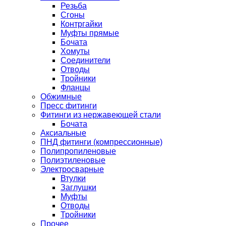
Резьба
Сгоны
Контргайки
Муфты прямые
Бочата
Хомуты
Соединители
Отводы
Тройники
Фланцы
Обжимные
Пресс фитинги
Фитинги из нержавеющей стали
Бочата
Аксиальные
ПНД фитинги (компрессионные)
Полипропиленовые
Полиэтиленовые
Электросварные
Втулки
Заглушки
Муфты
Отводы
Тройники
Прочее