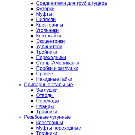
Соединители для труб штуцера
Футорки
Муфты
Ниппели
Крестовины
Угольники
Контргайки
Эксцентрики
Удлинители
Тройники
Переходники
Сгоны-Американки
Пробки и заглушки
Прочее
Накидные гайки
Приварные стальные
Заглушки
Отводы
Переходы
Фланцы
Тройники
Резьбовые чугунные
Крестовины
Муфты переходные
Тройники