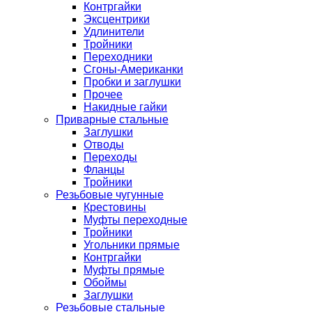
Контргайки
Эксцентрики
Удлинители
Тройники
Переходники
Сгоны-Американки
Пробки и заглушки
Прочее
Накидные гайки
Приварные стальные
Заглушки
Отводы
Переходы
Фланцы
Тройники
Резьбовые чугунные
Крестовины
Муфты переходные
Тройники
Угольники прямые
Контргайки
Муфты прямые
Обоймы
Заглушки
Резьбовые стальные