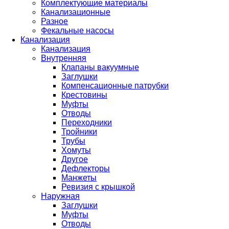
Комплектующие материалы
Канализационные
Разное
Фекальные насосы
Канализация
Канализация
Внутренняя
Клапаны вакуумные
Заглушки
Компенсационные патрубки
Крестовины
Муфты
Отводы
Переходники
Тройники
Трубы
Хомуты
Другое
Дефлекторы
Манжеты
Ревизия с крышкой
Наружная
Заглушки
Муфты
Отводы