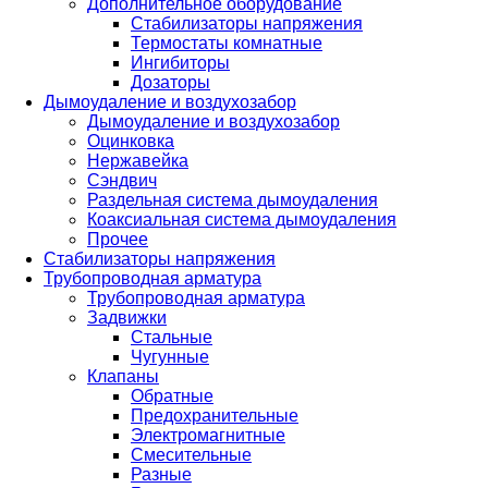
Дополнительное оборудование
Стабилизаторы напряжения
Термостаты комнатные
Ингибиторы
Дозаторы
Дымоудаление и воздухозабор
Дымоудаление и воздухозабор
Оцинковка
Нержавейка
Сэндвич
Раздельная система дымоудаления
Коаксиальная система дымоудаления
Прочее
Стабилизаторы напряжения
Трубопроводная арматура
Трубопроводная арматура
Задвижки
Стальные
Чугунные
Клапаны
Обратные
Предохранительные
Электромагнитные
Смесительные
Разные