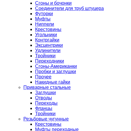
Сгоны и бочонки
Соединители для труб штуцера
Футорки
Муфты
Ниппели
Крестовины
Угольники
Контргайки
Эксцентрики
Удлинители
Тройники
Переходники
Сгоны-Американки
Пробки и заглушки
Прочее
Накидные гайки
Приварные стальные
Заглушки
Отводы
Переходы
Фланцы
Тройники
Резьбовые чугунные
Крестовины
Муфты переходные