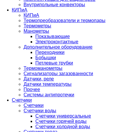
Внутрипольные конвекторы
КИПиА
КИПиА
Термопреобразователи и термопары
Термометры
Манометры
Показывающие
Электроконтактные
Дополнительное оборудование
Переходники
Бобышки
Петлевые трубки
Термоманометры
Сигнализаторы загазованности
Датчики, реле
Датчики температуры
Прочее
Системы антипротечки
Счетчики
Счетчики
Счетчики воды
Счетчики универсальные
Счетчики горячей воды
Счетчики холодной воды
Счетчики тепла