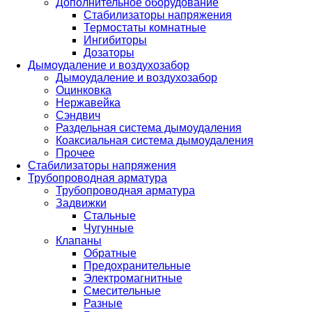
Дополнительное оборудование
Стабилизаторы напряжения
Термостаты комнатные
Ингибиторы
Дозаторы
Дымоудаление и воздухозабор
Дымоудаление и воздухозабор
Оцинковка
Нержавейка
Сэндвич
Раздельная система дымоудаления
Коаксиальная система дымоудаления
Прочее
Стабилизаторы напряжения
Трубопроводная арматура
Трубопроводная арматура
Задвижки
Стальные
Чугунные
Клапаны
Обратные
Предохранительные
Электромагнитные
Смесительные
Разные