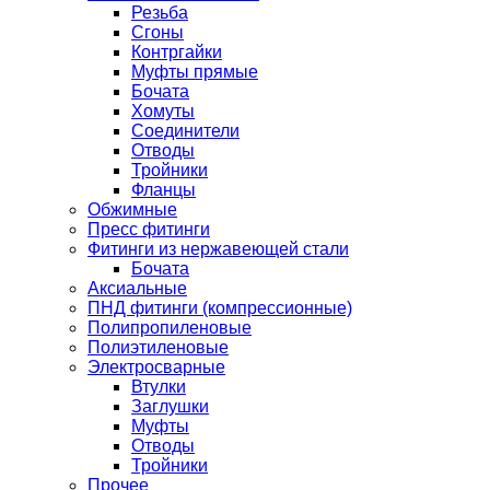
Резьба
Сгоны
Контргайки
Муфты прямые
Бочата
Хомуты
Соединители
Отводы
Тройники
Фланцы
Обжимные
Пресс фитинги
Фитинги из нержавеющей стали
Бочата
Аксиальные
ПНД фитинги (компрессионные)
Полипропиленовые
Полиэтиленовые
Электросварные
Втулки
Заглушки
Муфты
Отводы
Тройники
Прочее