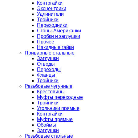
Контргайки
Эксцентрики
Удлинители
Тройники
Переходники
Сгоны-Американки
Пробки и заглушки
Прочее
Накидные гайки
Приварные стальные
Заглушки
Отводы
Переходы
Фланцы
Тройники
Резьбовые чугунные
Крестовины
Муфты переходные
Тройники
Угольники прямые
Контргайки
Муфты прямые
Обоймы
Заглушки
Резьбовые стальные