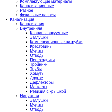
Комплектующие материалы
Канализационные
Разное
Фекальные насосы
Канализация
Канализация
Внутренняя
Клапаны вакуумные
Заглушки
Компенсационные патрубки
Крестовины
Муфты
Отводы
Переходники
Тройники
Трубы
Хомуты
Другое
Дефлекторы
Манжеты
Ревизия с крышкой
Наружная
Заглушки
Муфты
Отводы