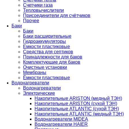
Счетчики газа
Тепловычислители
Присоединители для счётчиков
Прочее
Баки
Баки
Баки расширительные
Гидроаккумуляторы
Емкости пластиковые
Средства для септиков
Принадлежности для баков
Комплектующие для баков
Очистные установки
Мембраны
Ёмкости пластиковые
Водонагреватели
Водонагреватели
Электрические
Накопительные ARISTON (медный ТЭН)
Накопительные ARISTON (сухой ТЭН)
Накопительные ATLANTIC (сухой ТЭН)
Накопительные ATLANTIC (медный ТЭН)
Водонагреватели MIDEA
Водонагреватели HAIER