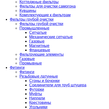
Коттеджные фильтры
Фильтры для очистки самогона
Кувшины
Комплектующие к фильтрам
Фильтры грубой очистки
Фильтры грубой очистки
Промышленные
Сетчатые
Механические сетчатые
Газовые
Магнитные
Фланцевые
Фильтрующие элементы
Газовые
Промывные
Фитинги
Фитинги
Резьбовые латунные
Сгоны и бочонки
Соединители для труб штуцера
Футорки
Муфты
Ниппели
Крестовины
Угольники