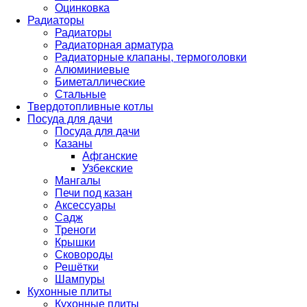
Оцинковка
Радиаторы
Радиаторы
Радиаторная арматура
Радиаторные клапаны, термоголовки
Алюминиевые
Биметаллические
Стальные
Твердотопливные котлы
Посуда для дачи
Посуда для дачи
Казаны
Афганские
Узбекские
Мангалы
Печи под казан
Аксессуары
Садж
Треноги
Крышки
Сковороды
Решётки
Шампуры
Кухонные плиты
Кухонные плиты