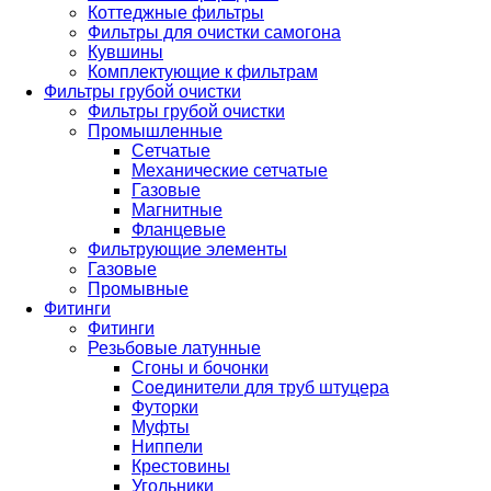
Коттеджные фильтры
Фильтры для очистки самогона
Кувшины
Комплектующие к фильтрам
Фильтры грубой очистки
Фильтры грубой очистки
Промышленные
Сетчатые
Механические сетчатые
Газовые
Магнитные
Фланцевые
Фильтрующие элементы
Газовые
Промывные
Фитинги
Фитинги
Резьбовые латунные
Сгоны и бочонки
Соединители для труб штуцера
Футорки
Муфты
Ниппели
Крестовины
Угольники