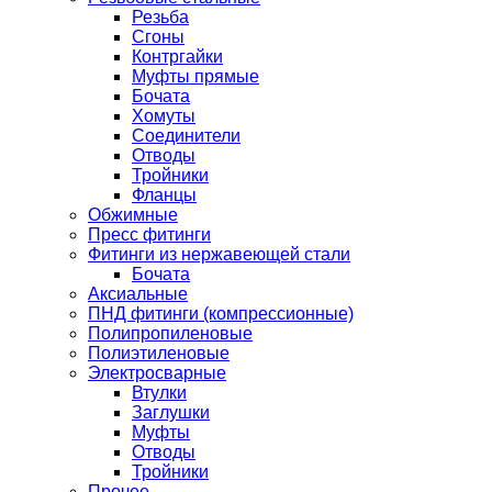
Резьба
Сгоны
Контргайки
Муфты прямые
Бочата
Хомуты
Соединители
Отводы
Тройники
Фланцы
Обжимные
Пресс фитинги
Фитинги из нержавеющей стали
Бочата
Аксиальные
ПНД фитинги (компрессионные)
Полипропиленовые
Полиэтиленовые
Электросварные
Втулки
Заглушки
Муфты
Отводы
Тройники
Прочее