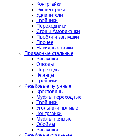
Контргайки
Эксцентрики
Удлинители
Тройники
Переходники
Сгоны-Американки
Пробки и заглушки
Прочее
Накидные гайки
Приварные стальные
Заглушки
Отводы
Переходы
Фланцы
Тройники
Резьбовые чугунные
Крестовины
Муфты переходные
Тройники
Угольники прямые
Контргайки
Муфты прямые
Обоймы
Заглушки
Резьбовые стальные