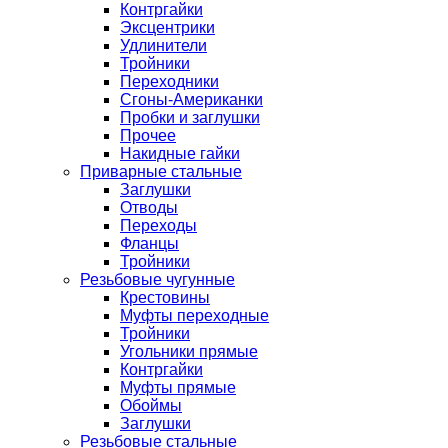
Контргайки
Эксцентрики
Удлинители
Тройники
Переходники
Сгоны-Американки
Пробки и заглушки
Прочее
Накидные гайки
Приварные стальные
Заглушки
Отводы
Переходы
Фланцы
Тройники
Резьбовые чугунные
Крестовины
Муфты переходные
Тройники
Угольники прямые
Контргайки
Муфты прямые
Обоймы
Заглушки
Резьбовые стальные