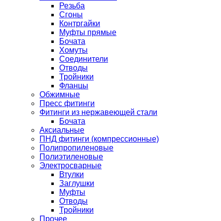
Резьба
Сгоны
Контргайки
Муфты прямые
Бочата
Хомуты
Соединители
Отводы
Тройники
Фланцы
Обжимные
Пресс фитинги
Фитинги из нержавеющей стали
Бочата
Аксиальные
ПНД фитинги (компрессионные)
Полипропиленовые
Полиэтиленовые
Электросварные
Втулки
Заглушки
Муфты
Отводы
Тройники
Прочее