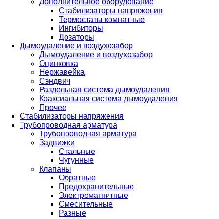
Дополнительное оборудование
Стабилизаторы напряжения
Термостаты комнатные
Ингибиторы
Дозаторы
Дымоудаление и воздухозабор
Дымоудаление и воздухозабор
Оцинковка
Нержавейка
Сэндвич
Раздельная система дымоудаления
Коаксиальная система дымоудаления
Прочее
Стабилизаторы напряжения
Трубопроводная арматура
Трубопроводная арматура
Задвижки
Стальные
Чугунные
Клапаны
Обратные
Предохранительные
Электромагнитные
Смесительные
Разные