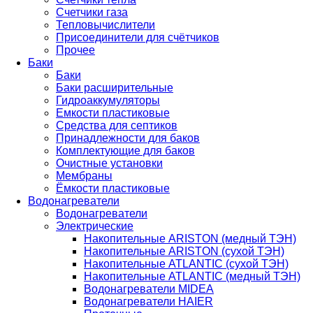
Счетчики газа
Тепловычислители
Присоединители для счётчиков
Прочее
Баки
Баки
Баки расширительные
Гидроаккумуляторы
Емкости пластиковые
Средства для септиков
Принадлежности для баков
Комплектующие для баков
Очистные установки
Мембраны
Ёмкости пластиковые
Водонагреватели
Водонагреватели
Электрические
Накопительные ARISTON (медный ТЭН)
Накопительные ARISTON (сухой ТЭН)
Накопительные ATLANTIC (сухой ТЭН)
Накопительные ATLANTIC (медный ТЭН)
Водонагреватели MIDEA
Водонагреватели HAIER