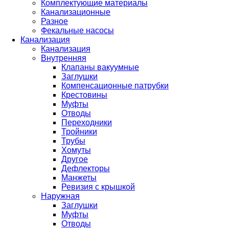
Комплектующие материалы
Канализационные
Разное
Фекальные насосы
Канализация
Канализация
Внутренняя
Клапаны вакуумные
Заглушки
Компенсационные патрубки
Крестовины
Муфты
Отводы
Переходники
Тройники
Трубы
Хомуты
Другое
Дефлекторы
Манжеты
Ревизия с крышкой
Наружная
Заглушки
Муфты
Отводы