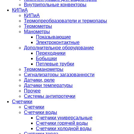
Внутрипольные конвекторы
КИПиА
КИПиА
Термопреобразователи и термопары
Термометры
Манометры
Показывающие
Электроконтактные
Дополнительное оборудование
Переходники
Бобышки
Петлевые трубки
Термоманометры
Сигнализаторы загазованности
Датчики, реле
Датчики температуры
Прочее
Системы антипротечки
Счетчики
Счетчики
Счетчики воды
Счетчики универсальные
Счетчики горячей воды
Счетчики холодной воды
Счетчики тепла