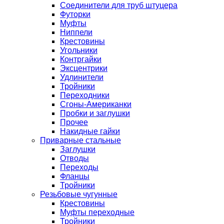
Соединители для труб штуцера
Футорки
Муфты
Ниппели
Крестовины
Угольники
Контргайки
Эксцентрики
Удлинители
Тройники
Переходники
Сгоны-Американки
Пробки и заглушки
Прочее
Накидные гайки
Приварные стальные
Заглушки
Отводы
Переходы
Фланцы
Тройники
Резьбовые чугунные
Крестовины
Муфты переходные
Тройники