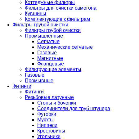
Коттеджные фильтры
Фильтры для очистки самогона
Кувшины
Комплектующие к фильтрам
Фильтры грубой очистки
Фильтры грубой очистки
Промышленные
Сетчатые
Механические сетчатые
Газовые
Магнитные
Фланцевые
Фильтрующие элементы
Газовые
Промывные
Фитинги
Фитинги
Резьбовые латунные
Сгоны и бочонки
Соединители для труб штуцера
Футорки
Муфты
Ниппели
Крестовины
Угольники