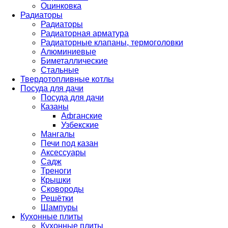
Оцинковка
Радиаторы
Радиаторы
Радиаторная арматура
Радиаторные клапаны, термоголовки
Алюминиевые
Биметаллические
Стальные
Твердотопливные котлы
Посуда для дачи
Посуда для дачи
Казаны
Афганские
Узбекские
Мангалы
Печи под казан
Аксессуары
Садж
Треноги
Крышки
Сковороды
Решётки
Шампуры
Кухонные плиты
Кухонные плиты