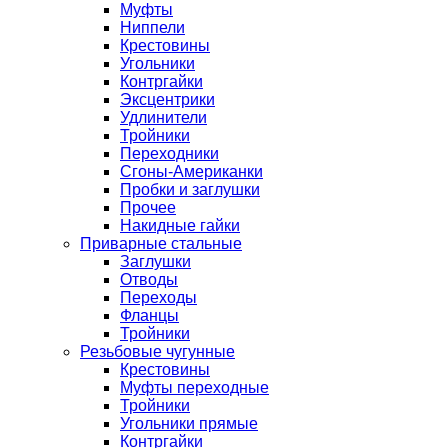
Муфты
Ниппели
Крестовины
Угольники
Контргайки
Эксцентрики
Удлинители
Тройники
Переходники
Сгоны-Американки
Пробки и заглушки
Прочее
Накидные гайки
Приварные стальные
Заглушки
Отводы
Переходы
Фланцы
Тройники
Резьбовые чугунные
Крестовины
Муфты переходные
Тройники
Угольники прямые
Контргайки