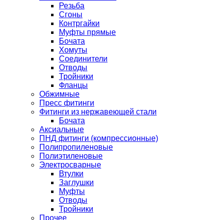
Резьба
Сгоны
Контргайки
Муфты прямые
Бочата
Хомуты
Соединители
Отводы
Тройники
Фланцы
Обжимные
Пресс фитинги
Фитинги из нержавеющей стали
Бочата
Аксиальные
ПНД фитинги (компрессионные)
Полипропиленовые
Полиэтиленовые
Электросварные
Втулки
Заглушки
Муфты
Отводы
Тройники
Прочее