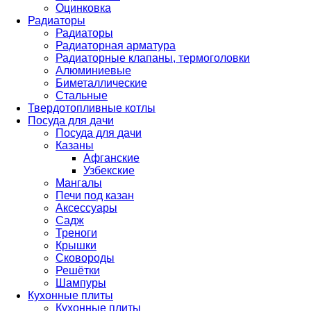
Оцинковка
Радиаторы
Радиаторы
Радиаторная арматура
Радиаторные клапаны, термоголовки
Алюминиевые
Биметаллические
Стальные
Твердотопливные котлы
Посуда для дачи
Посуда для дачи
Казаны
Афганские
Узбекские
Мангалы
Печи под казан
Аксессуары
Садж
Треноги
Крышки
Сковороды
Решётки
Шампуры
Кухонные плиты
Кухонные плиты