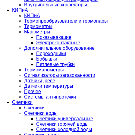
Внутрипольные конвекторы
КИПиА
КИПиА
Термопреобразователи и термопары
Термометры
Манометры
Показывающие
Электроконтактные
Дополнительное оборудование
Переходники
Бобышки
Петлевые трубки
Термоманометры
Сигнализаторы загазованности
Датчики, реле
Датчики температуры
Прочее
Системы антипротечки
Счетчики
Счетчики
Счетчики воды
Счетчики универсальные
Счетчики горячей воды
Счетчики холодной воды
Счетчики тепла