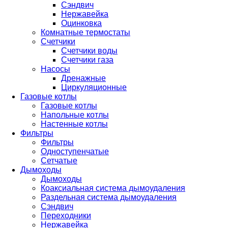
Сэндвич
Нержавейка
Оцинковка
Комнатные термостаты
Счетчики
Счетчики воды
Счетчики газа
Насосы
Дренажные
Циркуляционные
Газовые котлы
Газовые котлы
Напольные котлы
Настенные котлы
Фильтры
Фильтры
Одноступенчатые
Сетчатые
Дымоходы
Дымоходы
Коаксиальная система дымоудаления
Раздельная система дымоудаления
Сэндвич
Переходники
Нержавейка