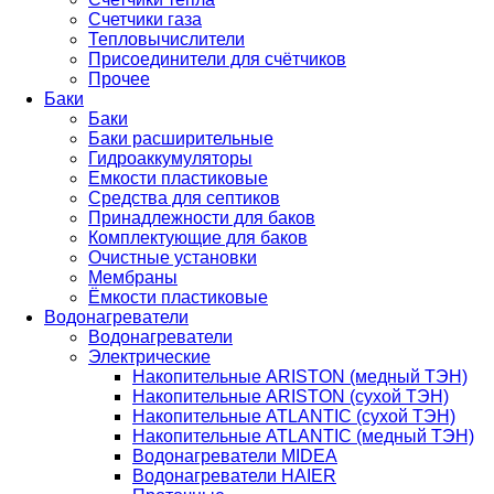
Счетчики газа
Тепловычислители
Присоединители для счётчиков
Прочее
Баки
Баки
Баки расширительные
Гидроаккумуляторы
Емкости пластиковые
Средства для септиков
Принадлежности для баков
Комплектующие для баков
Очистные установки
Мембраны
Ёмкости пластиковые
Водонагреватели
Водонагреватели
Электрические
Накопительные ARISTON (медный ТЭН)
Накопительные ARISTON (сухой ТЭН)
Накопительные ATLANTIC (сухой ТЭН)
Накопительные ATLANTIC (медный ТЭН)
Водонагреватели MIDEA
Водонагреватели HAIER