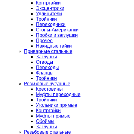
Контргайки
Эксцентрики
Удлинители
Тройники
Переходники
Сгоны-Американки
Пробки и заглушки
Прочее
Накидные гайки
Приварные стальные
Заглушки
Отводы
Переходы
Фланцы
Тройники
Резьбовые чугунные
Крестовины
Муфты переходные
Тройники
Угольники прямые
Контргайки
Муфты прямые
Обоймы
Заглушки
Резьбовые стальные