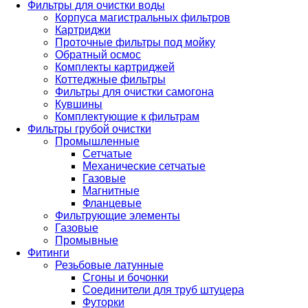
Фильтры для очистки воды
Корпуса магистральных фильтров
Картриджи
Проточные фильтры под мойку
Обратный осмос
Комплекты картриджей
Коттеджные фильтры
Фильтры для очистки самогона
Кувшины
Комплектующие к фильтрам
Фильтры грубой очистки
Промышленные
Сетчатые
Механические сетчатые
Газовые
Магнитные
Фланцевые
Фильтрующие элементы
Газовые
Промывные
Фитинги
Резьбовые латунные
Сгоны и бочонки
Соединители для труб штуцера
Футорки