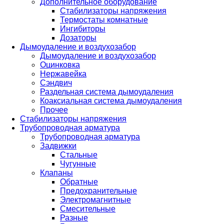
Дополнительное оборудование
Стабилизаторы напряжения
Термостаты комнатные
Ингибиторы
Дозаторы
Дымоудаление и воздухозабор
Дымоудаление и воздухозабор
Оцинковка
Нержавейка
Сэндвич
Раздельная система дымоудаления
Коаксиальная система дымоудаления
Прочее
Стабилизаторы напряжения
Трубопроводная арматура
Трубопроводная арматура
Задвижки
Стальные
Чугунные
Клапаны
Обратные
Предохранительные
Электромагнитные
Смесительные
Разные