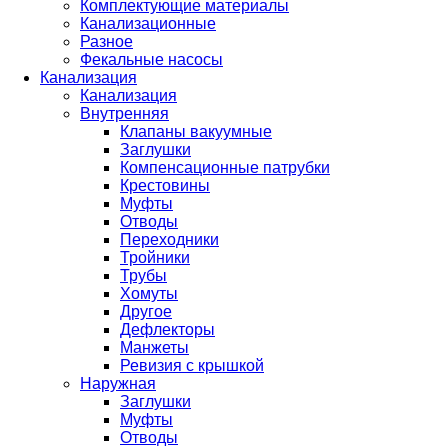
Комплектующие материалы
Канализационные
Разное
Фекальные насосы
Канализация
Канализация
Внутренняя
Клапаны вакуумные
Заглушки
Компенсационные патрубки
Крестовины
Муфты
Отводы
Переходники
Тройники
Трубы
Хомуты
Другое
Дефлекторы
Манжеты
Ревизия с крышкой
Наружная
Заглушки
Муфты
Отводы