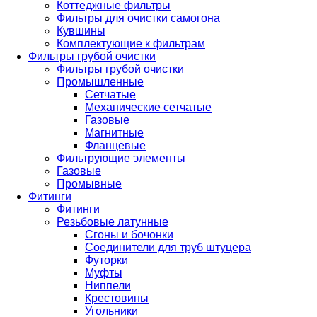
Коттеджные фильтры
Фильтры для очистки самогона
Кувшины
Комплектующие к фильтрам
Фильтры грубой очистки
Фильтры грубой очистки
Промышленные
Сетчатые
Механические сетчатые
Газовые
Магнитные
Фланцевые
Фильтрующие элементы
Газовые
Промывные
Фитинги
Фитинги
Резьбовые латунные
Сгоны и бочонки
Соединители для труб штуцера
Футорки
Муфты
Ниппели
Крестовины
Угольники