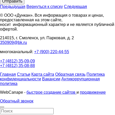
Отправить
Предыдущая
Вернуться к списку
Следующая
© ООО «Дункан». Вся информация о товарах и ценах,
предоставленная на этом сайте,
носит информационный характер и не является публичной
офертой.
214015, г. Смоленск, ул. Парковая, д. 2
350909@bk.ru
многоканальный:
+7 (900) 220-44-55
+7 (4812) 35-09-09
+7 (4812) 35-08-88
Главная
Статьи
Карта сайта
Обратная связь
Политика
конфиденциальности
Вакансии
Антикоррупционная
политика
WebCanape -
быстрое создание сайтов
и
продвижение
Обратный звонок