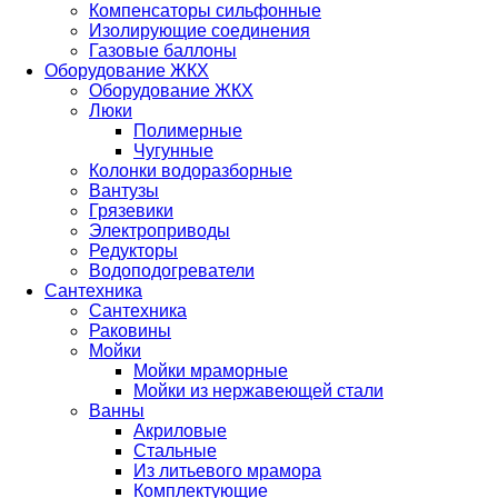
Компенсаторы сильфонные
Изолирующие соединения
Газовые баллоны
Оборудование ЖКХ
Оборудование ЖКХ
Люки
Полимерные
Чугунные
Колонки водоразборные
Вантузы
Грязевики
Электроприводы
Редукторы
Водоподогреватели
Сантехника
Сантехника
Раковины
Мойки
Мойки мраморные
Мойки из нержавеющей стали
Ванны
Акриловые
Стальные
Из литьевого мрамора
Комплектующие