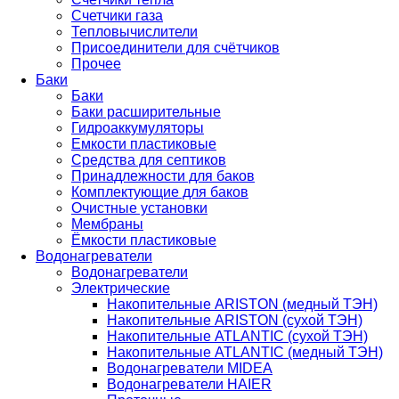
Счетчики газа
Тепловычислители
Присоединители для счётчиков
Прочее
Баки
Баки
Баки расширительные
Гидроаккумуляторы
Емкости пластиковые
Средства для септиков
Принадлежности для баков
Комплектующие для баков
Очистные установки
Мембраны
Ёмкости пластиковые
Водонагреватели
Водонагреватели
Электрические
Накопительные ARISTON (медный ТЭН)
Накопительные ARISTON (сухой ТЭН)
Накопительные ATLANTIC (сухой ТЭН)
Накопительные ATLANTIC (медный ТЭН)
Водонагреватели MIDEA
Водонагреватели HAIER