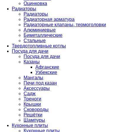
Оцинковка
Радиаторы
Радиаторы
Радиаторная арматура
Радиаторные клапаны, термоголовки
Алюминиевые
Биметаллические
Стальные
Твердотопливные котлы
Посуда для дачи
Посуда для дачи
Казаны
Афганские
Узбекские
Мангалы
Печи под казан
Аксессуары
Садж
Треноги
Крышки
Сковороды
Решётки
Шампуры
Кухонные плиты
Кухонные плиты