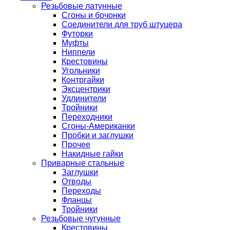
Резьбовые латунные
Сгоны и бочонки
Соединители для труб штуцера
Футорки
Муфты
Ниппели
Крестовины
Угольники
Контргайки
Эксцентрики
Удлинители
Тройники
Переходники
Сгоны-Американки
Пробки и заглушки
Прочее
Накидные гайки
Приварные стальные
Заглушки
Отводы
Переходы
Фланцы
Тройники
Резьбовые чугунные
Крестовины