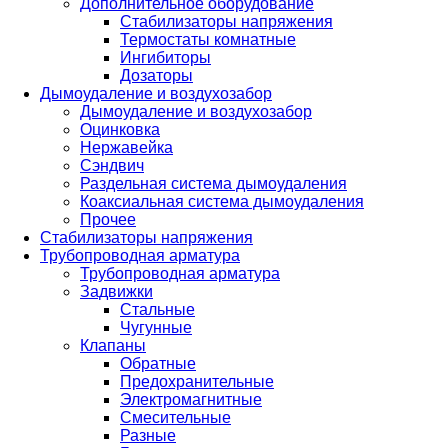
Дополнительное оборудование
Стабилизаторы напряжения
Термостаты комнатные
Ингибиторы
Дозаторы
Дымоудаление и воздухозабор
Дымоудаление и воздухозабор
Оцинковка
Нержавейка
Сэндвич
Раздельная система дымоудаления
Коаксиальная система дымоудаления
Прочее
Стабилизаторы напряжения
Трубопроводная арматура
Трубопроводная арматура
Задвижки
Стальные
Чугунные
Клапаны
Обратные
Предохранительные
Электромагнитные
Смесительные
Разные