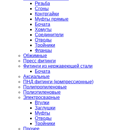
Резьба
Сгоны
Контргайки
Муфты прямые
Бочата
Хомуты
Соединители
Отводы
Тройники
Фланцы
Обжимные
Пресс фитинги
Фитинги из нержавеющей стали
Бочата
Аксиальные
ПНД фитинги (компрессионные)
Полипропиленовые
Полиэтиленовые
Электросварные
Втулки
Заглушки
Муфты
Отводы
Тройники
Прочее