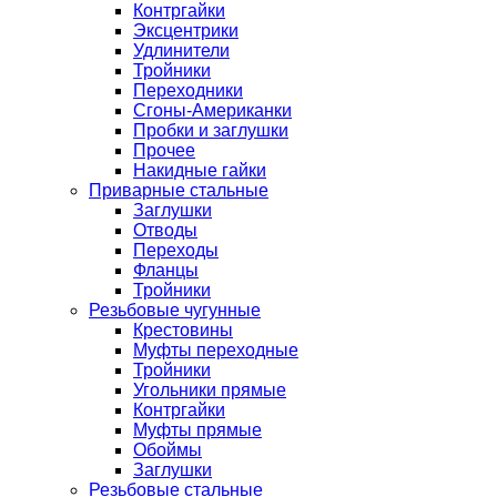
Контргайки
Эксцентрики
Удлинители
Тройники
Переходники
Сгоны-Американки
Пробки и заглушки
Прочее
Накидные гайки
Приварные стальные
Заглушки
Отводы
Переходы
Фланцы
Тройники
Резьбовые чугунные
Крестовины
Муфты переходные
Тройники
Угольники прямые
Контргайки
Муфты прямые
Обоймы
Заглушки
Резьбовые стальные