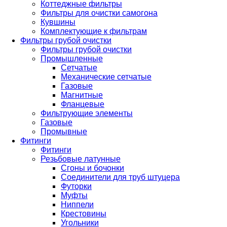
Коттеджные фильтры
Фильтры для очистки самогона
Кувшины
Комплектующие к фильтрам
Фильтры грубой очистки
Фильтры грубой очистки
Промышленные
Сетчатые
Механические сетчатые
Газовые
Магнитные
Фланцевые
Фильтрующие элементы
Газовые
Промывные
Фитинги
Фитинги
Резьбовые латунные
Сгоны и бочонки
Соединители для труб штуцера
Футорки
Муфты
Ниппели
Крестовины
Угольники