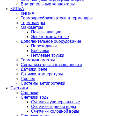
Внутрипольные конвекторы
КИПиА
КИПиА
Термопреобразователи и термопары
Термометры
Манометры
Показывающие
Электроконтактные
Дополнительное оборудование
Переходники
Бобышки
Петлевые трубки
Термоманометры
Сигнализаторы загазованности
Датчики, реле
Датчики температуры
Прочее
Системы антипротечки
Счетчики
Счетчики
Счетчики воды
Счетчики универсальные
Счетчики горячей воды
Счетчики холодной воды
Счетчики тепла