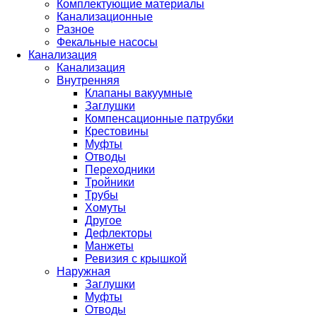
Комплектующие материалы
Канализационные
Разное
Фекальные насосы
Канализация
Канализация
Внутренняя
Клапаны вакуумные
Заглушки
Компенсационные патрубки
Крестовины
Муфты
Отводы
Переходники
Тройники
Трубы
Хомуты
Другое
Дефлекторы
Манжеты
Ревизия с крышкой
Наружная
Заглушки
Муфты
Отводы