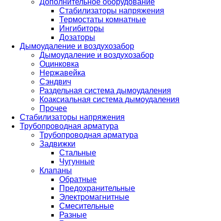
Дополнительное оборудование
Стабилизаторы напряжения
Термостаты комнатные
Ингибиторы
Дозаторы
Дымоудаление и воздухозабор
Дымоудаление и воздухозабор
Оцинковка
Нержавейка
Сэндвич
Раздельная система дымоудаления
Коаксиальная система дымоудаления
Прочее
Стабилизаторы напряжения
Трубопроводная арматура
Трубопроводная арматура
Задвижки
Стальные
Чугунные
Клапаны
Обратные
Предохранительные
Электромагнитные
Смесительные
Разные