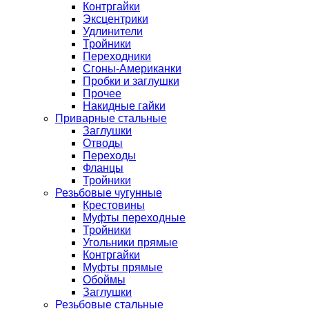
Контргайки
Эксцентрики
Удлинители
Тройники
Переходники
Сгоны-Американки
Пробки и заглушки
Прочее
Накидные гайки
Приварные стальные
Заглушки
Отводы
Переходы
Фланцы
Тройники
Резьбовые чугунные
Крестовины
Муфты переходные
Тройники
Угольники прямые
Контргайки
Муфты прямые
Обоймы
Заглушки
Резьбовые стальные