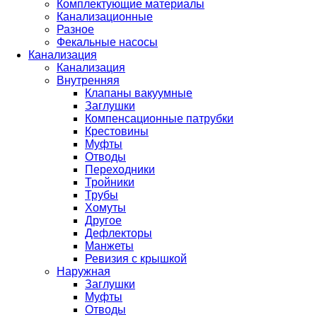
Комплектующие материалы
Канализационные
Разное
Фекальные насосы
Канализация
Канализация
Внутренняя
Клапаны вакуумные
Заглушки
Компенсационные патрубки
Крестовины
Муфты
Отводы
Переходники
Тройники
Трубы
Хомуты
Другое
Дефлекторы
Манжеты
Ревизия с крышкой
Наружная
Заглушки
Муфты
Отводы