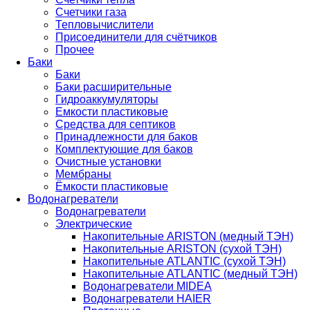
Счетчики газа
Тепловычислители
Присоединители для счётчиков
Прочее
Баки
Баки
Баки расширительные
Гидроаккумуляторы
Емкости пластиковые
Средства для септиков
Принадлежности для баков
Комплектующие для баков
Очистные установки
Мембраны
Ёмкости пластиковые
Водонагреватели
Водонагреватели
Электрические
Накопительные ARISTON (медный ТЭН)
Накопительные ARISTON (сухой ТЭН)
Накопительные ATLANTIC (сухой ТЭН)
Накопительные ATLANTIC (медный ТЭН)
Водонагреватели MIDEA
Водонагреватели HAIER