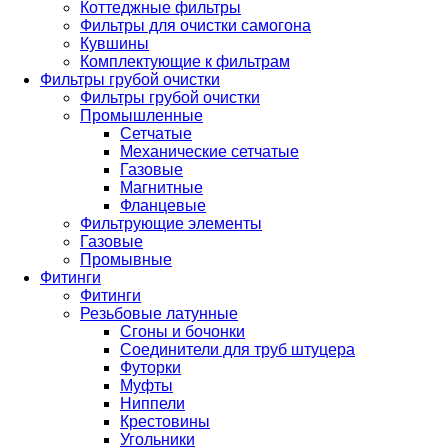
Коттеджные фильтры
Фильтры для очистки самогона
Кувшины
Комплектующие к фильтрам
Фильтры грубой очистки
Фильтры грубой очистки
Промышленные
Сетчатые
Механические сетчатые
Газовые
Магнитные
Фланцевые
Фильтрующие элементы
Газовые
Промывные
Фитинги
Фитинги
Резьбовые латунные
Сгоны и бочонки
Соединители для труб штуцера
Футорки
Муфты
Ниппели
Крестовины
Угольники