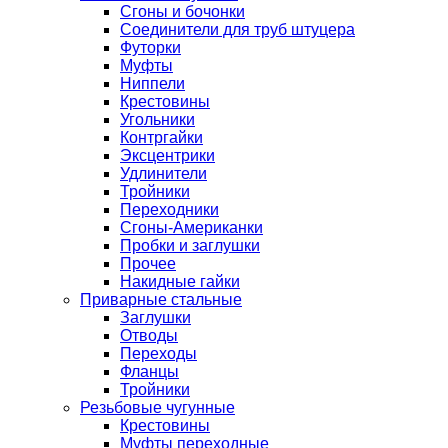
Сгоны и бочонки
Соединители для труб штуцера
Футорки
Муфты
Ниппели
Крестовины
Угольники
Контргайки
Эксцентрики
Удлинители
Тройники
Переходники
Сгоны-Американки
Пробки и заглушки
Прочее
Накидные гайки
Приварные стальные
Заглушки
Отводы
Переходы
Фланцы
Тройники
Резьбовые чугунные
Крестовины
Муфты переходные