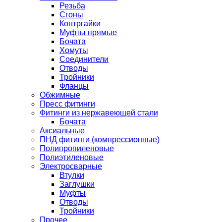
Резьба
Сгоны
Контргайки
Муфты прямые
Бочата
Хомуты
Соединители
Отводы
Тройники
Фланцы
Обжимные
Пресс фитинги
Фитинги из нержавеющей стали
Бочата
Аксиальные
ПНД фитинги (компрессионные)
Полипропиленовые
Полиэтиленовые
Электросварные
Втулки
Заглушки
Муфты
Отводы
Тройники
Прочее