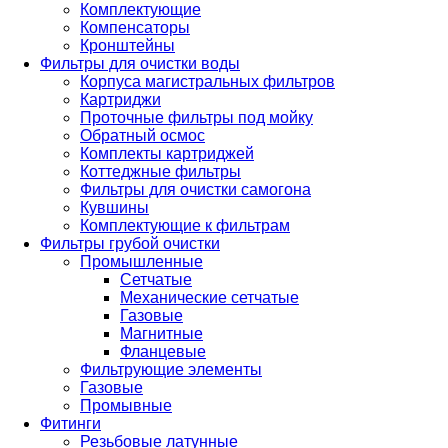
Комплектующие
Компенсаторы
Кронштейны
Фильтры для очистки воды
Корпуса магистральных фильтров
Картриджи
Проточные фильтры под мойку
Обратный осмос
Комплекты картриджей
Коттеджные фильтры
Фильтры для очистки самогона
Кувшины
Комплектующие к фильтрам
Фильтры грубой очистки
Промышленные
Сетчатые
Механические сетчатые
Газовые
Магнитные
Фланцевые
Фильтрующие элементы
Газовые
Промывные
Фитинги
Резьбовые латунные