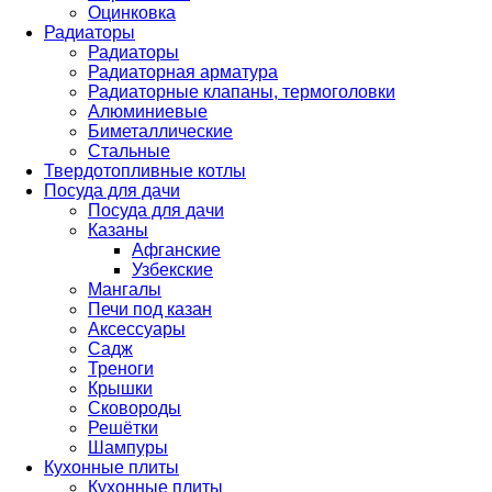
Оцинковка
Радиаторы
Радиаторы
Радиаторная арматура
Радиаторные клапаны, термоголовки
Алюминиевые
Биметаллические
Стальные
Твердотопливные котлы
Посуда для дачи
Посуда для дачи
Казаны
Афганские
Узбекские
Мангалы
Печи под казан
Аксессуары
Садж
Треноги
Крышки
Сковороды
Решётки
Шампуры
Кухонные плиты
Кухонные плиты