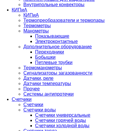
Внутрипольные конвекторы
КИПиА
КИПиА
Термопреобразователи и термопары
Термометры
Манометры
Показывающие
Электроконтактные
Дополнительное оборудование
Переходники
Бобышки
Петлевые трубки
Термоманометры
Сигнализаторы загазованности
Датчики, реле
Датчики температуры
Прочее
Системы антипротечки
Счетчики
Счетчики
Счетчики воды
Счетчики универсальные
Счетчики горячей воды
Счетчики холодной воды
Счетчики тепла