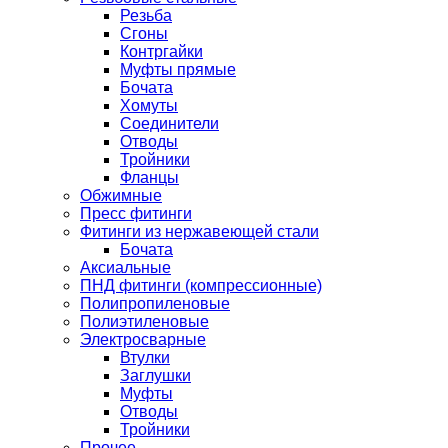
Резьба
Сгоны
Контргайки
Муфты прямые
Бочата
Хомуты
Соединители
Отводы
Тройники
Фланцы
Обжимные
Пресс фитинги
Фитинги из нержавеющей стали
Бочата
Аксиальные
ПНД фитинги (компрессионные)
Полипропиленовые
Полиэтиленовые
Электросварные
Втулки
Заглушки
Муфты
Отводы
Тройники
Прочее