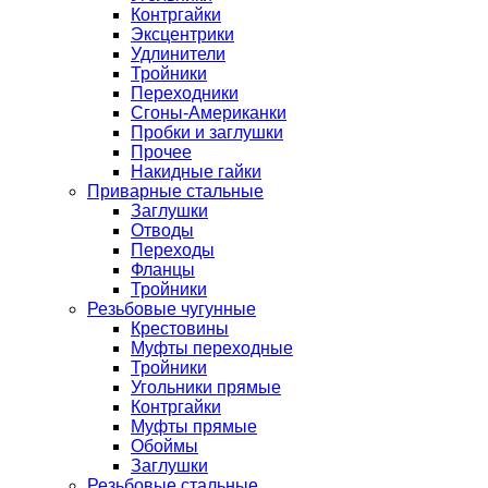
Контргайки
Эксцентрики
Удлинители
Тройники
Переходники
Сгоны-Американки
Пробки и заглушки
Прочее
Накидные гайки
Приварные стальные
Заглушки
Отводы
Переходы
Фланцы
Тройники
Резьбовые чугунные
Крестовины
Муфты переходные
Тройники
Угольники прямые
Контргайки
Муфты прямые
Обоймы
Заглушки
Резьбовые стальные