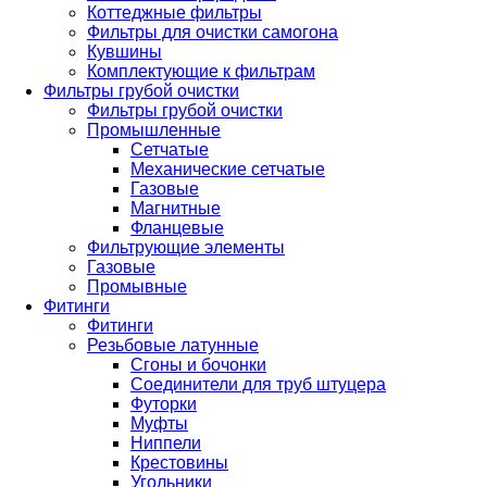
Коттеджные фильтры
Фильтры для очистки самогона
Кувшины
Комплектующие к фильтрам
Фильтры грубой очистки
Фильтры грубой очистки
Промышленные
Сетчатые
Механические сетчатые
Газовые
Магнитные
Фланцевые
Фильтрующие элементы
Газовые
Промывные
Фитинги
Фитинги
Резьбовые латунные
Сгоны и бочонки
Соединители для труб штуцера
Футорки
Муфты
Ниппели
Крестовины
Угольники