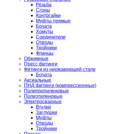
Резьба
Сгоны
Контргайки
Муфты прямые
Бочата
Хомуты
Соединители
Отводы
Тройники
Фланцы
Обжимные
Пресс фитинги
Фитинги из нержавеющей стали
Бочата
Аксиальные
ПНД фитинги (компрессионные)
Полипропиленовые
Полиэтиленовые
Электросварные
Втулки
Заглушки
Муфты
Отводы
Тройники
Прочее