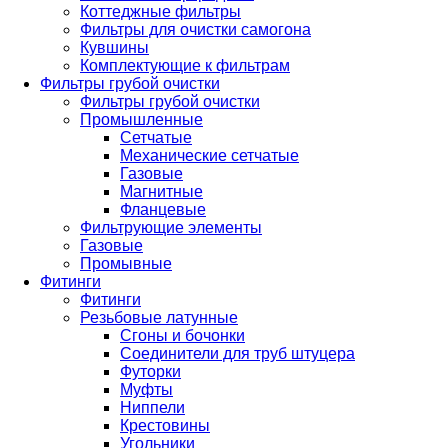
Коттеджные фильтры
Фильтры для очистки самогона
Кувшины
Комплектующие к фильтрам
Фильтры грубой очистки
Фильтры грубой очистки
Промышленные
Сетчатые
Механические сетчатые
Газовые
Магнитные
Фланцевые
Фильтрующие элементы
Газовые
Промывные
Фитинги
Фитинги
Резьбовые латунные
Сгоны и бочонки
Соединители для труб штуцера
Футорки
Муфты
Ниппели
Крестовины
Угольники