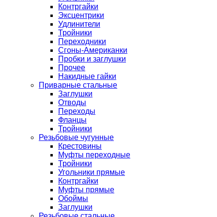
Контргайки
Эксцентрики
Удлинители
Тройники
Переходники
Сгоны-Американки
Пробки и заглушки
Прочее
Накидные гайки
Приварные стальные
Заглушки
Отводы
Переходы
Фланцы
Тройники
Резьбовые чугунные
Крестовины
Муфты переходные
Тройники
Угольники прямые
Контргайки
Муфты прямые
Обоймы
Заглушки
Резьбовые стальные