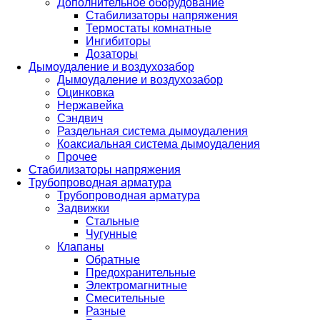
Дополнительное оборудование
Стабилизаторы напряжения
Термостаты комнатные
Ингибиторы
Дозаторы
Дымоудаление и воздухозабор
Дымоудаление и воздухозабор
Оцинковка
Нержавейка
Сэндвич
Раздельная система дымоудаления
Коаксиальная система дымоудаления
Прочее
Стабилизаторы напряжения
Трубопроводная арматура
Трубопроводная арматура
Задвижки
Стальные
Чугунные
Клапаны
Обратные
Предохранительные
Электромагнитные
Смесительные
Разные