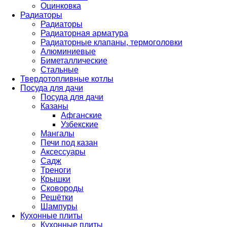
Оцинковка
Радиаторы
Радиаторы
Радиаторная арматура
Радиаторные клапаны, термоголовки
Алюминиевые
Биметаллические
Стальные
Твердотопливные котлы
Посуда для дачи
Посуда для дачи
Казаны
Афганские
Узбекские
Мангалы
Печи под казан
Аксессуары
Садж
Треноги
Крышки
Сковороды
Решётки
Шампуры
Кухонные плиты
Кухонные плиты