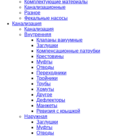
Комплектующие материалы
Канализационные
Разное
Фекальные насосы
Канализация
Канализация
Внутренняя
Клапаны вакуумные
Заглушки
Компенсационные патрубки
Крестовины
Муфты
Отводы
Переходники
Тройники
Трубы
Хомуты
Другое
Дефлекторы
Манжеты
Ревизия с крышкой
Наружная
Заглушки
Муфты
Отводы