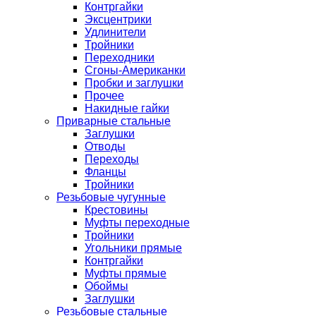
Контргайки
Эксцентрики
Удлинители
Тройники
Переходники
Сгоны-Американки
Пробки и заглушки
Прочее
Накидные гайки
Приварные стальные
Заглушки
Отводы
Переходы
Фланцы
Тройники
Резьбовые чугунные
Крестовины
Муфты переходные
Тройники
Угольники прямые
Контргайки
Муфты прямые
Обоймы
Заглушки
Резьбовые стальные