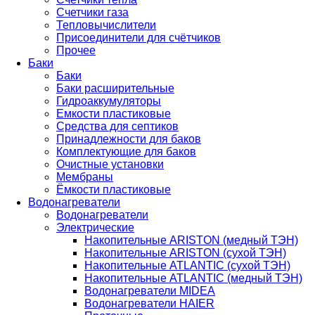
Счетчики газа
Тепловычислители
Присоединители для счётчиков
Прочее
Баки
Баки
Баки расширительные
Гидроаккумуляторы
Емкости пластиковые
Средства для септиков
Принадлежности для баков
Комплектующие для баков
Очистные установки
Мембраны
Ёмкости пластиковые
Водонагреватели
Водонагреватели
Электрические
Накопительные ARISTON (медный ТЭН)
Накопительные ARISTON (сухой ТЭН)
Накопительные ATLANTIC (сухой ТЭН)
Накопительные ATLANTIC (медный ТЭН)
Водонагреватели MIDEA
Водонагреватели HAIER