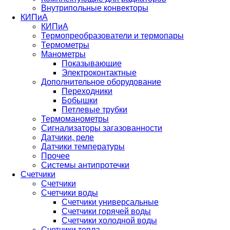
Внутрипольные конвекторы
КИПиА
КИПиА
Термопреобразователи и термопары
Термометры
Манометры
Показывающие
Электроконтактные
Дополнительное оборудование
Переходники
Бобышки
Петлевые трубки
Термоманометры
Сигнализаторы загазованности
Датчики, реле
Датчики температуры
Прочее
Системы антипротечки
Счетчики
Счетчики
Счетчики воды
Счетчики универсальные
Счетчики горячей воды
Счетчики холодной воды
Счетчики тепла