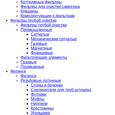
Коттеджные фильтры
Фильтры для очистки самогона
Кувшины
Комплектующие к фильтрам
Фильтры грубой очистки
Фильтры грубой очистки
Промышленные
Сетчатые
Механические сетчатые
Газовые
Магнитные
Фланцевые
Фильтрующие элементы
Газовые
Промывные
Фитинги
Фитинги
Резьбовые латунные
Сгоны и бочонки
Соединители для труб штуцера
Футорки
Муфты
Ниппели
Крестовины
Угольники