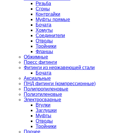
Резьба
Сгоны
Контргайки
Муфты прямые
Бочата
Хомуты
Соединители
Отводы
Тройники
Фланцы
Обжимные
Пресс фитинги
Фитинги из нержавеющей стали
Бочата
Аксиальные
ПНД фитинги (компрессионные)
Полипропиленовые
Полиэтиленовые
Электросварные
Втулки
Заглушки
Муфты
Отводы
Тройники
Прочее