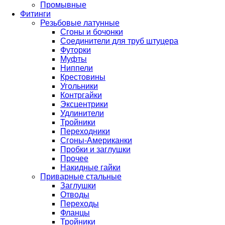
Промывные
Фитинги
Резьбовые латунные
Сгоны и бочонки
Соединители для труб штуцера
Футорки
Муфты
Ниппели
Крестовины
Угольники
Контргайки
Эксцентрики
Удлинители
Тройники
Переходники
Сгоны-Американки
Пробки и заглушки
Прочее
Накидные гайки
Приварные стальные
Заглушки
Отводы
Переходы
Фланцы
Тройники