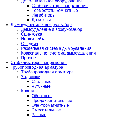
Дополнительное оборудование
Стабилизаторы напряжения
Термостаты комнатные
Ингибиторы
Дозаторы
Дымоудаление и воздухозабор
Дымоудаление и воздухозабор
Оцинковка
Нержавейка
Сэндвич
Раздельная система дымоудаления
Коаксиальная система дымоудаления
Прочее
Стабилизаторы напряжения
Трубопроводная арматура
Трубопроводная арматура
Задвижки
Стальные
Чугунные
Клапаны
Обратные
Предохранительные
Электромагнитные
Смесительные
Разные