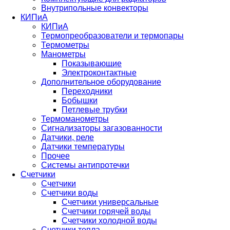
Внутрипольные конвекторы
КИПиА
КИПиА
Термопреобразователи и термопары
Термометры
Манометры
Показывающие
Электроконтактные
Дополнительное оборудование
Переходники
Бобышки
Петлевые трубки
Термоманометры
Сигнализаторы загазованности
Датчики, реле
Датчики температуры
Прочее
Системы антипротечки
Счетчики
Счетчики
Счетчики воды
Счетчики универсальные
Счетчики горячей воды
Счетчики холодной воды
Счетчики тепла