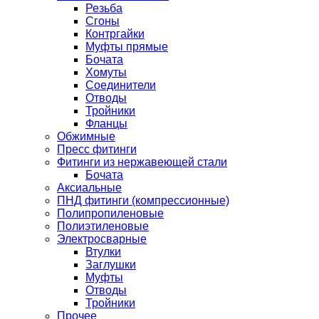
Резьба
Сгоны
Контргайки
Муфты прямые
Бочата
Хомуты
Соединители
Отводы
Тройники
Фланцы
Обжимные
Пресс фитинги
Фитинги из нержавеющей стали
Бочата
Аксиальные
ПНД фитинги (компрессионные)
Полипропиленовые
Полиэтиленовые
Электросварные
Втулки
Заглушки
Муфты
Отводы
Тройники
Прочее