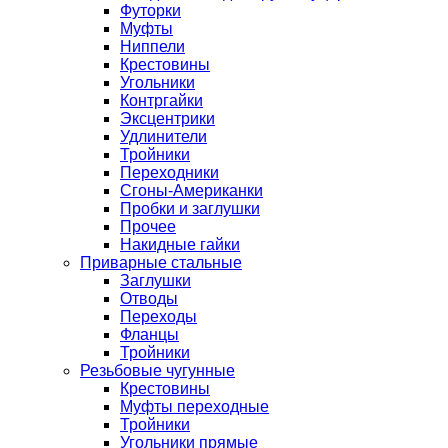
Футорки
Муфты
Ниппели
Крестовины
Угольники
Контргайки
Эксцентрики
Удлинители
Тройники
Переходники
Сгоны-Американки
Пробки и заглушки
Прочее
Накидные гайки
Приварные стальные
Заглушки
Отводы
Переходы
Фланцы
Тройники
Резьбовые чугунные
Крестовины
Муфты переходные
Тройники
Угольники прямые