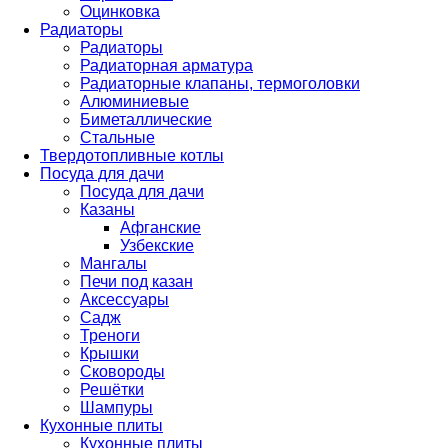
Оцинковка
Радиаторы
Радиаторы
Радиаторная арматура
Радиаторные клапаны, термоголовки
Алюминиевые
Биметаллические
Стальные
Твердотопливные котлы
Посуда для дачи
Посуда для дачи
Казаны
Афганские
Узбекские
Мангалы
Печи под казан
Аксессуары
Садж
Треноги
Крышки
Сковороды
Решётки
Шампуры
Кухонные плиты
Кухонные плиты