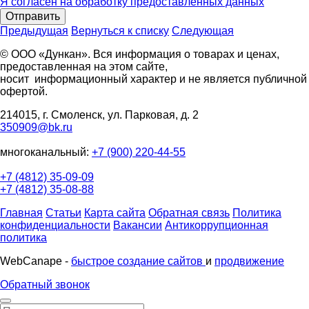
Я согласен на обработку предоставленных данных
Отправить
Предыдущая
Вернуться к списку
Следующая
© ООО «Дункан». Вся информация о товарах и ценах,
предоставленная на этом сайте,
носит информационный характер и не является публичной
офертой.
214015, г. Смоленск, ул. Парковая, д. 2
350909@bk.ru
многоканальный:
+7 (900) 220-44-55
+7 (4812) 35-09-09
+7 (4812) 35-08-88
Главная
Статьи
Карта сайта
Обратная связь
Политика
конфиденциальности
Вакансии
Антикоррупционная
политика
WebCanape -
быстрое создание сайтов
и
продвижение
Обратный звонок