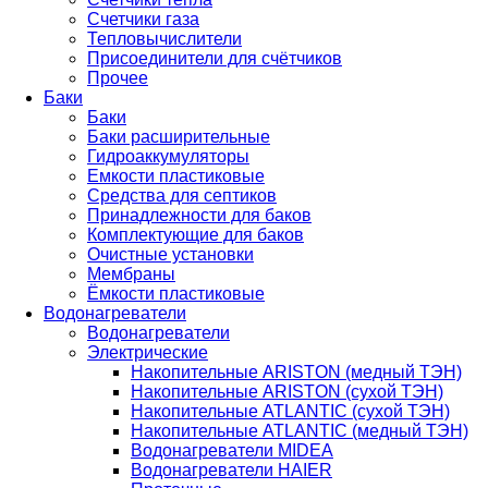
Счетчики газа
Тепловычислители
Присоединители для счётчиков
Прочее
Баки
Баки
Баки расширительные
Гидроаккумуляторы
Емкости пластиковые
Средства для септиков
Принадлежности для баков
Комплектующие для баков
Очистные установки
Мембраны
Ёмкости пластиковые
Водонагреватели
Водонагреватели
Электрические
Накопительные ARISTON (медный ТЭН)
Накопительные ARISTON (сухой ТЭН)
Накопительные ATLANTIC (сухой ТЭН)
Накопительные ATLANTIC (медный ТЭН)
Водонагреватели MIDEA
Водонагреватели HAIER