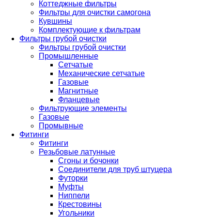
Коттеджные фильтры
Фильтры для очистки самогона
Кувшины
Комплектующие к фильтрам
Фильтры грубой очистки
Фильтры грубой очистки
Промышленные
Сетчатые
Механические сетчатые
Газовые
Магнитные
Фланцевые
Фильтрующие элементы
Газовые
Промывные
Фитинги
Фитинги
Резьбовые латунные
Сгоны и бочонки
Соединители для труб штуцера
Футорки
Муфты
Ниппели
Крестовины
Угольники