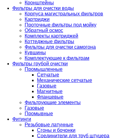
Кронштейны
Фильтры для очистки воды
Корпуса магистральных фильтров
Картриджи
Проточные фильтры под мойку
Обратный осмос
Комплекты картриджей
Коттеджные фильтры
Фильтры для очистки самогона
Кувшины
Комплектующие к фильтрам
Фильтры грубой очистки
Промышленные
Сетчатые
Механические сетчатые
Газовые
Магнитные
Фланцевые
Фильтрующие элементы
Газовые
Промывные
Фитинги
Резьбовые латунные
Сгоны и бочонки
Соединители для труб штуцера