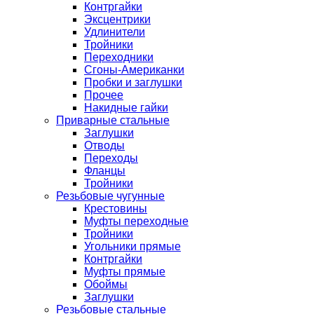
Контргайки
Эксцентрики
Удлинители
Тройники
Переходники
Сгоны-Американки
Пробки и заглушки
Прочее
Накидные гайки
Приварные стальные
Заглушки
Отводы
Переходы
Фланцы
Тройники
Резьбовые чугунные
Крестовины
Муфты переходные
Тройники
Угольники прямые
Контргайки
Муфты прямые
Обоймы
Заглушки
Резьбовые стальные