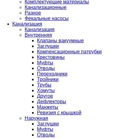
Комплектующие материалы
Канализационные
Разное
Фекальные насосы
Канализация
Канализация
Внутренняя
Клапаны вакуумные
Заглушки
Компенсационные патрубки
Крестовины
Муфты
Отводы
Переходники
Тройники
Трубы
Хомуты
Другое
Дефлекторы
Манжеты
Ревизия с крышкой
Наружная
Заглушки
Муфты
Отводы