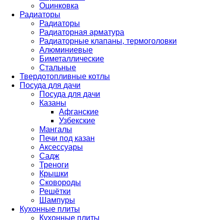
Оцинковка
Радиаторы
Радиаторы
Радиаторная арматура
Радиаторные клапаны, термоголовки
Алюминиевые
Биметаллические
Стальные
Твердотопливные котлы
Посуда для дачи
Посуда для дачи
Казаны
Афганские
Узбекские
Мангалы
Печи под казан
Аксессуары
Садж
Треноги
Крышки
Сковороды
Решётки
Шампуры
Кухонные плиты
Кухонные плиты