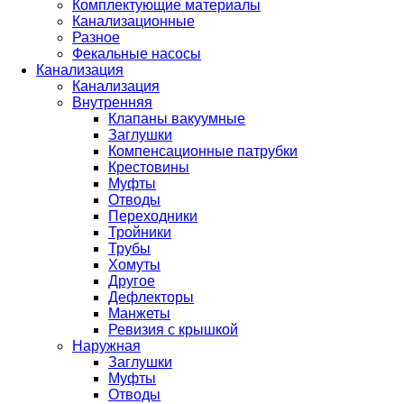
Комплектующие материалы
Канализационные
Разное
Фекальные насосы
Канализация
Канализация
Внутренняя
Клапаны вакуумные
Заглушки
Компенсационные патрубки
Крестовины
Муфты
Отводы
Переходники
Тройники
Трубы
Хомуты
Другое
Дефлекторы
Манжеты
Ревизия с крышкой
Наружная
Заглушки
Муфты
Отводы