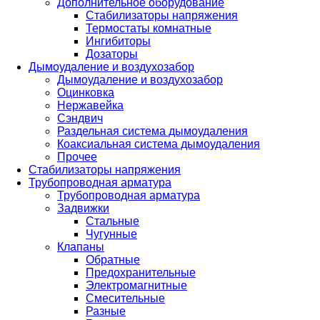
Дополнительное оборудование
Стабилизаторы напряжения
Термостаты комнатные
Ингибиторы
Дозаторы
Дымоудаление и воздухозабор
Дымоудаление и воздухозабор
Оцинковка
Нержавейка
Сэндвич
Раздельная система дымоудаления
Коаксиальная система дымоудаления
Прочее
Стабилизаторы напряжения
Трубопроводная арматура
Трубопроводная арматура
Задвижки
Стальные
Чугунные
Клапаны
Обратные
Предохранительные
Электромагнитные
Смесительные
Разные