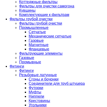
Коттеджные фильтры
Фильтры для очистки самогона
Кувшины
Комплектующие к фильтрам
Фильтры грубой очистки
Фильтры грубой очистки
Промышленные
Сетчатые
Механические сетчатые
Газовые
Магнитные
Фланцевые
Фильтрующие элементы
Газовые
Промывные
Фитинги
Фитинги
Резьбовые латунные
Сгоны и бочонки
Соединители для труб штуцера
Футорки
Муфты
Ниппели
Крестовины
Угольники