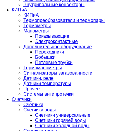
Внутрипольные конвекторы
КИПиА
КИПиА
Термопреобразователи и термопары
Термометры
Манометры
Показывающие
Электроконтактные
Дополнительное оборудование
Переходники
Бобышки
Петлевые трубки
Термоманометры
Сигнализаторы загазованности
Датчики, реле
Датчики температуры
Прочее
Системы антипротечки
Счетчики
Счетчики
Счетчики воды
Счетчики универсальные
Счетчики горячей воды
Счетчики холодной воды
Счетчики тепла