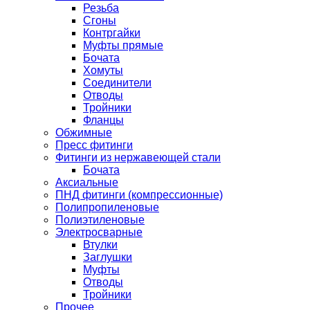
Резьба
Сгоны
Контргайки
Муфты прямые
Бочата
Хомуты
Соединители
Отводы
Тройники
Фланцы
Обжимные
Пресс фитинги
Фитинги из нержавеющей стали
Бочата
Аксиальные
ПНД фитинги (компрессионные)
Полипропиленовые
Полиэтиленовые
Электросварные
Втулки
Заглушки
Муфты
Отводы
Тройники
Прочее