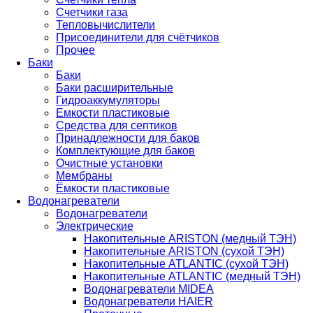
Счетчики газа
Тепловычислители
Присоединители для счётчиков
Прочее
Баки
Баки
Баки расширительные
Гидроаккумуляторы
Емкости пластиковые
Средства для септиков
Принадлежности для баков
Комплектующие для баков
Очистные установки
Мембраны
Ёмкости пластиковые
Водонагреватели
Водонагреватели
Электрические
Накопительные ARISTON (медный ТЭН)
Накопительные ARISTON (сухой ТЭН)
Накопительные ATLANTIC (сухой ТЭН)
Накопительные ATLANTIC (медный ТЭН)
Водонагреватели MIDEA
Водонагреватели HAIER