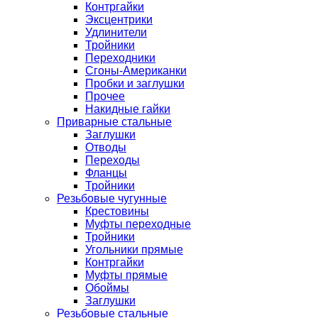
Контргайки
Эксцентрики
Удлинители
Тройники
Переходники
Сгоны-Американки
Пробки и заглушки
Прочее
Накидные гайки
Приварные стальные
Заглушки
Отводы
Переходы
Фланцы
Тройники
Резьбовые чугунные
Крестовины
Муфты переходные
Тройники
Угольники прямые
Контргайки
Муфты прямые
Обоймы
Заглушки
Резьбовые стальные