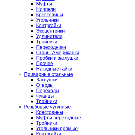
Муфты
Ниппели
Крестовины
Угольники
Контргайки
Эксцентрики
Удлинители
Тройники
Переходники
Сгоны-Американки
Пробки и заглушки
Прочее
Накидные гайки
Приварные стальные
Заглушки
Отводы
Переходы
Фланцы
Тройники
Резьбовые чугунные
Крестовины
Муфты переходные
Тройники
Угольники прямые
Контргайки