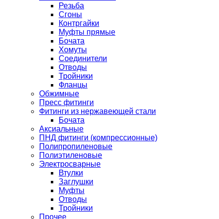
Резьба
Сгоны
Контргайки
Муфты прямые
Бочата
Хомуты
Соединители
Отводы
Тройники
Фланцы
Обжимные
Пресс фитинги
Фитинги из нержавеющей стали
Бочата
Аксиальные
ПНД фитинги (компрессионные)
Полипропиленовые
Полиэтиленовые
Электросварные
Втулки
Заглушки
Муфты
Отводы
Тройники
Прочее