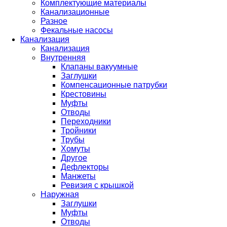
Комплектующие материалы
Канализационные
Разное
Фекальные насосы
Канализация
Канализация
Внутренняя
Клапаны вакуумные
Заглушки
Компенсационные патрубки
Крестовины
Муфты
Отводы
Переходники
Тройники
Трубы
Хомуты
Другое
Дефлекторы
Манжеты
Ревизия с крышкой
Наружная
Заглушки
Муфты
Отводы