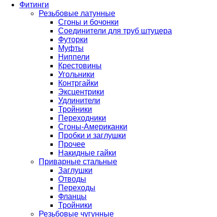
Фитинги
Резьбовые латунные
Сгоны и бочонки
Соединители для труб штуцера
Футорки
Муфты
Ниппели
Крестовины
Угольники
Контргайки
Эксцентрики
Удлинители
Тройники
Переходники
Сгоны-Американки
Пробки и заглушки
Прочее
Накидные гайки
Приварные стальные
Заглушки
Отводы
Переходы
Фланцы
Тройники
Резьбовые чугунные