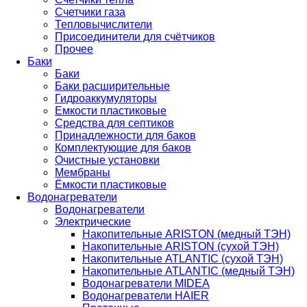
Счетчики газа
Тепловычислители
Присоединители для счётчиков
Прочее
Баки
Баки
Баки расширительные
Гидроаккумуляторы
Емкости пластиковые
Средства для септиков
Принадлежности для баков
Комплектующие для баков
Очистные установки
Мембраны
Ёмкости пластиковые
Водонагреватели
Водонагреватели
Электрические
Накопительные ARISTON (медный ТЭН)
Накопительные ARISTON (сухой ТЭН)
Накопительные ATLANTIC (сухой ТЭН)
Накопительные ATLANTIC (медный ТЭН)
Водонагреватели MIDEA
Водонагреватели HAIER