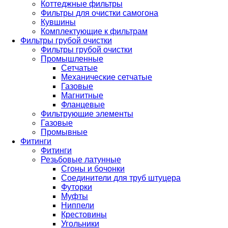
Коттеджные фильтры
Фильтры для очистки самогона
Кувшины
Комплектующие к фильтрам
Фильтры грубой очистки
Фильтры грубой очистки
Промышленные
Сетчатые
Механические сетчатые
Газовые
Магнитные
Фланцевые
Фильтрующие элементы
Газовые
Промывные
Фитинги
Фитинги
Резьбовые латунные
Сгоны и бочонки
Соединители для труб штуцера
Футорки
Муфты
Ниппели
Крестовины
Угольники