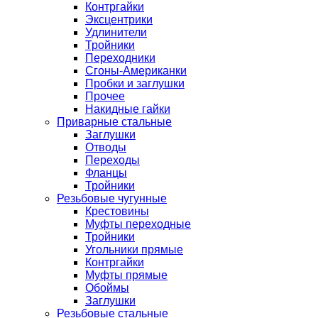
Контргайки
Эксцентрики
Удлинители
Тройники
Переходники
Сгоны-Американки
Пробки и заглушки
Прочее
Накидные гайки
Приварные стальные
Заглушки
Отводы
Переходы
Фланцы
Тройники
Резьбовые чугунные
Крестовины
Муфты переходные
Тройники
Угольники прямые
Контргайки
Муфты прямые
Обоймы
Заглушки
Резьбовые стальные