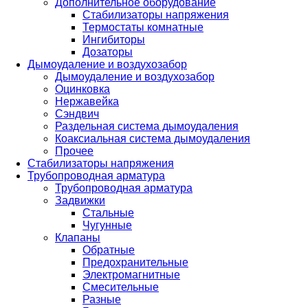
Дополнительное оборудование
Стабилизаторы напряжения
Термостаты комнатные
Ингибиторы
Дозаторы
Дымоудаление и воздухозабор
Дымоудаление и воздухозабор
Оцинковка
Нержавейка
Сэндвич
Раздельная система дымоудаления
Коаксиальная система дымоудаления
Прочее
Стабилизаторы напряжения
Трубопроводная арматура
Трубопроводная арматура
Задвижки
Стальные
Чугунные
Клапаны
Обратные
Предохранительные
Электромагнитные
Смесительные
Разные