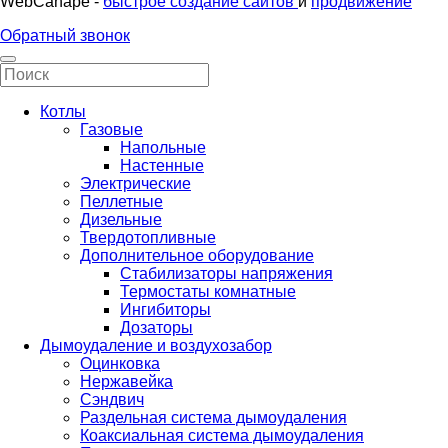
WebCanape -
быстрое создание сайтов
и
продвижение
Обратный звонок
Котлы
Газовые
Напольные
Настенные
Электрические
Пеллетные
Дизельные
Твердотопливные
Дополнительное оборудование
Стабилизаторы напряжения
Термостаты комнатные
Ингибиторы
Дозаторы
Дымоудаление и воздухозабор
Оцинковка
Нержавейка
Сэндвич
Раздельная система дымоудаления
Коаксиальная система дымоудаления