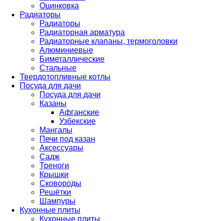
Оцинковка
Радиаторы
Радиаторы
Радиаторная арматура
Радиаторные клапаны, термоголовки
Алюминиевые
Биметаллические
Стальные
Твердотопливные котлы
Посуда для дачи
Посуда для дачи
Казаны
Афганские
Узбекские
Мангалы
Печи под казан
Аксессуары
Садж
Треноги
Крышки
Сковороды
Решётки
Шампуры
Кухонные плиты
Кухонные плиты