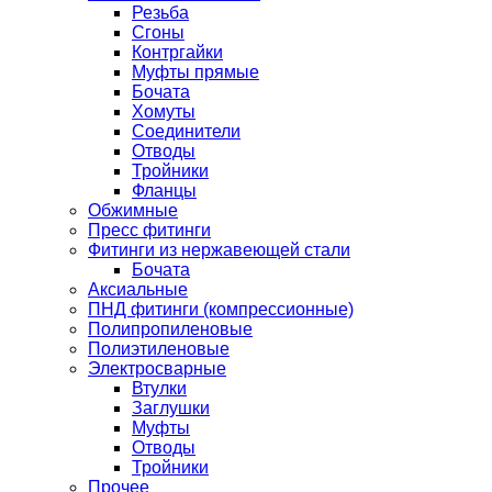
Резьба
Сгоны
Контргайки
Муфты прямые
Бочата
Хомуты
Соединители
Отводы
Тройники
Фланцы
Обжимные
Пресс фитинги
Фитинги из нержавеющей стали
Бочата
Аксиальные
ПНД фитинги (компрессионные)
Полипропиленовые
Полиэтиленовые
Электросварные
Втулки
Заглушки
Муфты
Отводы
Тройники
Прочее