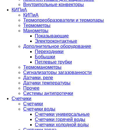
Внутрипольные конвекторы
КИПиА
КИПиА
Термопреобразователи и термопары
Термометры
Манометры
Показывающие
Электроконтактные
Дополнительное оборудование
Переходники
Бобышки
Петлевые трубки
Термоманометры
Сигнализаторы загазованности
Датчики, реле
Датчики температуры
Прочее
Системы антипротечки
Счетчики
Счетчики
Счетчики воды
Счетчики универсальные
Счетчики горячей воды
Счетчики холодной воды
Счетчики тепла