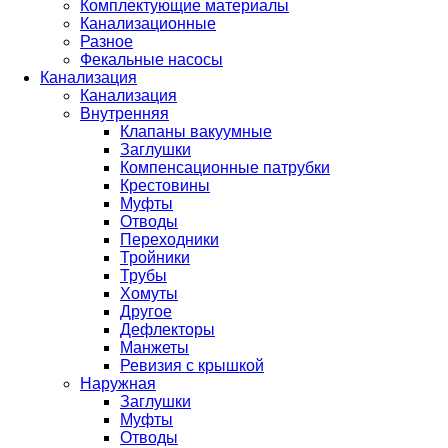
Комплектующие материалы
Канализационные
Разное
Фекальные насосы
Канализация
Канализация
Внутренняя
Клапаны вакуумные
Заглушки
Компенсационные патрубки
Крестовины
Муфты
Отводы
Переходники
Тройники
Трубы
Хомуты
Другое
Дефлекторы
Манжеты
Ревизия с крышкой
Наружная
Заглушки
Муфты
Отводы