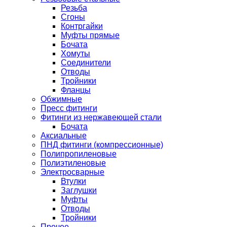
Резьба
Сгоны
Контргайки
Муфты прямые
Бочата
Хомуты
Соединители
Отводы
Тройники
Фланцы
Обжимные
Пресс фитинги
Фитинги из нержавеющей стали
Бочата
Аксиальные
ПНД фитинги (компрессионные)
Полипропиленовые
Полиэтиленовые
Электросварные
Втулки
Заглушки
Муфты
Отводы
Тройники
Прочее