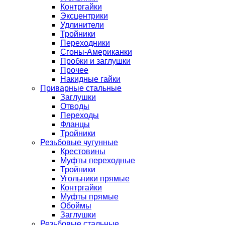
Контргайки
Эксцентрики
Удлинители
Тройники
Переходники
Сгоны-Американки
Пробки и заглушки
Прочее
Накидные гайки
Приварные стальные
Заглушки
Отводы
Переходы
Фланцы
Тройники
Резьбовые чугунные
Крестовины
Муфты переходные
Тройники
Угольники прямые
Контргайки
Муфты прямые
Обоймы
Заглушки
Резьбовые стальные