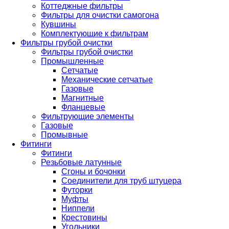
Коттеджные фильтры
Фильтры для очистки самогона
Кувшины
Комплектующие к фильтрам
Фильтры грубой очистки
Фильтры грубой очистки
Промышленные
Сетчатые
Механические сетчатые
Газовые
Магнитные
Фланцевые
Фильтрующие элементы
Газовые
Промывные
Фитинги
Фитинги
Резьбовые латунные
Сгоны и бочонки
Соединители для труб штуцера
Футорки
Муфты
Ниппели
Крестовины
Угольники