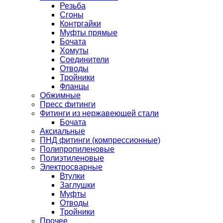
Резьба
Сгоны
Контргайки
Муфты прямые
Бочата
Хомуты
Соединители
Отводы
Тройники
Фланцы
Обжимные
Пресс фитинги
Фитинги из нержавеющей стали
Бочата
Аксиальные
ПНД фитинги (компрессионные)
Полипропиленовые
Полиэтиленовые
Электросварные
Втулки
Заглушки
Муфты
Отводы
Тройники
Прочее