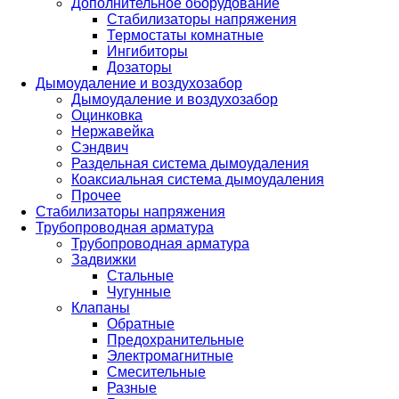
Дополнительное оборудование
Стабилизаторы напряжения
Термостаты комнатные
Ингибиторы
Дозаторы
Дымоудаление и воздухозабор
Дымоудаление и воздухозабор
Оцинковка
Нержавейка
Сэндвич
Раздельная система дымоудаления
Коаксиальная система дымоудаления
Прочее
Стабилизаторы напряжения
Трубопроводная арматура
Трубопроводная арматура
Задвижки
Стальные
Чугунные
Клапаны
Обратные
Предохранительные
Электромагнитные
Смесительные
Разные