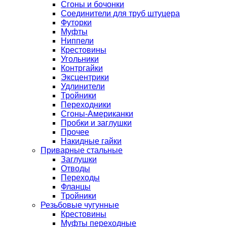
Сгоны и бочонки
Соединители для труб штуцера
Футорки
Муфты
Ниппели
Крестовины
Угольники
Контргайки
Эксцентрики
Удлинители
Тройники
Переходники
Сгоны-Американки
Пробки и заглушки
Прочее
Накидные гайки
Приварные стальные
Заглушки
Отводы
Переходы
Фланцы
Тройники
Резьбовые чугунные
Крестовины
Муфты переходные