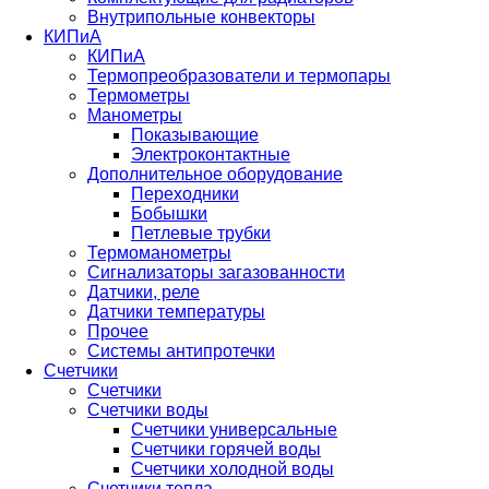
Внутрипольные конвекторы
КИПиА
КИПиА
Термопреобразователи и термопары
Термометры
Манометры
Показывающие
Электроконтактные
Дополнительное оборудование
Переходники
Бобышки
Петлевые трубки
Термоманометры
Сигнализаторы загазованности
Датчики, реле
Датчики температуры
Прочее
Системы антипротечки
Счетчики
Счетчики
Счетчики воды
Счетчики универсальные
Счетчики горячей воды
Счетчики холодной воды
Счетчики тепла