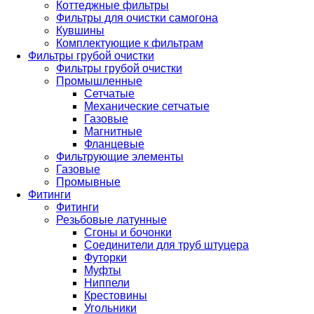
Коттеджные фильтры
Фильтры для очистки самогона
Кувшины
Комплектующие к фильтрам
Фильтры грубой очистки
Фильтры грубой очистки
Промышленные
Сетчатые
Механические сетчатые
Газовые
Магнитные
Фланцевые
Фильтрующие элементы
Газовые
Промывные
Фитинги
Фитинги
Резьбовые латунные
Сгоны и бочонки
Соединители для труб штуцера
Футорки
Муфты
Ниппели
Крестовины
Угольники