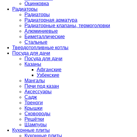
Оцинковка
Радиаторы
Радиаторы
Радиаторная арматура
Радиаторные клапаны, термоголовки
Алюминиевые
Биметаллические
Стальные
Твердотопливные котлы
Посуда для дачи
Посуда для дачи
Казаны
Афганские
Узбекские
Мангалы
Печи под казан
Аксессуары
Садж
Треноги
Крышки
Сковороды
Решётки
Шампуры
Кухонные плиты
Кухонные плиты