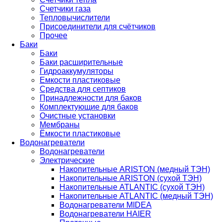
Счетчики газа
Тепловычислители
Присоединители для счётчиков
Прочее
Баки
Баки
Баки расширительные
Гидроаккумуляторы
Емкости пластиковые
Средства для септиков
Принадлежности для баков
Комплектующие для баков
Очистные установки
Мембраны
Ёмкости пластиковые
Водонагреватели
Водонагреватели
Электрические
Накопительные ARISTON (медный ТЭН)
Накопительные ARISTON (сухой ТЭН)
Накопительные ATLANTIC (сухой ТЭН)
Накопительные ATLANTIC (медный ТЭН)
Водонагреватели MIDEA
Водонагреватели HAIER