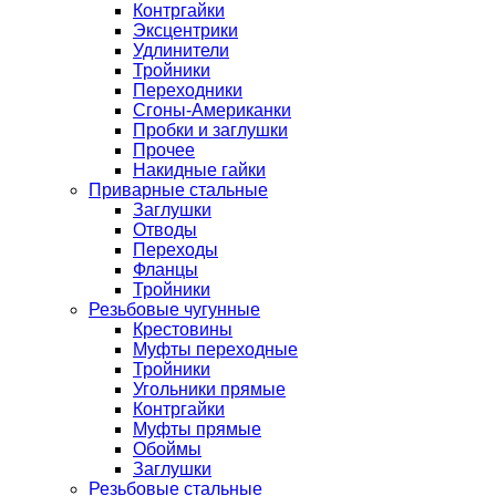
Контргайки
Эксцентрики
Удлинители
Тройники
Переходники
Сгоны-Американки
Пробки и заглушки
Прочее
Накидные гайки
Приварные стальные
Заглушки
Отводы
Переходы
Фланцы
Тройники
Резьбовые чугунные
Крестовины
Муфты переходные
Тройники
Угольники прямые
Контргайки
Муфты прямые
Обоймы
Заглушки
Резьбовые стальные