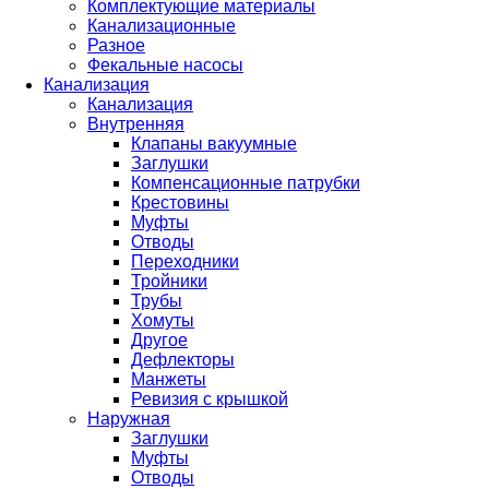
Комплектующие материалы
Канализационные
Разное
Фекальные насосы
Канализация
Канализация
Внутренняя
Клапаны вакуумные
Заглушки
Компенсационные патрубки
Крестовины
Муфты
Отводы
Переходники
Тройники
Трубы
Хомуты
Другое
Дефлекторы
Манжеты
Ревизия с крышкой
Наружная
Заглушки
Муфты
Отводы