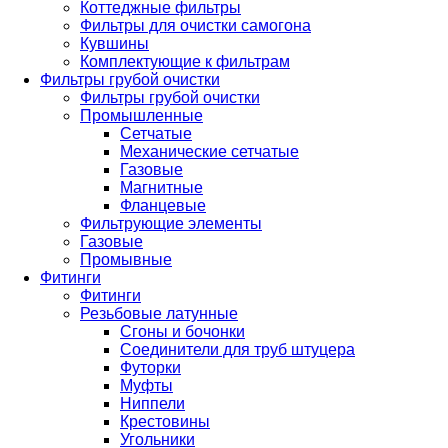
Коттеджные фильтры
Фильтры для очистки самогона
Кувшины
Комплектующие к фильтрам
Фильтры грубой очистки
Фильтры грубой очистки
Промышленные
Сетчатые
Механические сетчатые
Газовые
Магнитные
Фланцевые
Фильтрующие элементы
Газовые
Промывные
Фитинги
Фитинги
Резьбовые латунные
Сгоны и бочонки
Соединители для труб штуцера
Футорки
Муфты
Ниппели
Крестовины
Угольники