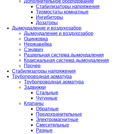
Дополнительное оборудование
Стабилизаторы напряжения
Термостаты комнатные
Ингибиторы
Дозаторы
Дымоудаление и воздухозабор
Дымоудаление и воздухозабор
Оцинковка
Нержавейка
Сэндвич
Раздельная система дымоудаления
Коаксиальная система дымоудаления
Прочее
Стабилизаторы напряжения
Трубопроводная арматура
Трубопроводная арматура
Задвижки
Стальные
Чугунные
Клапаны
Обратные
Предохранительные
Электромагнитные
Смесительные
Разные