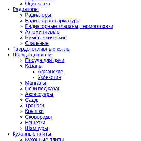
Оцинковка
Радиаторы
Радиаторы
Радиаторная арматура
Радиаторные клапаны, термоголовки
Алюминиевые
Биметаллические
Стальные
Твердотопливные котлы
Посуда для дачи
Посуда для дачи
Казаны
Афганские
Узбекские
Мангалы
Печи под казан
Аксессуары
Садж
Треноги
Крышки
Сковороды
Решётки
Шампуры
Кухонные плиты
Кухонные плиты