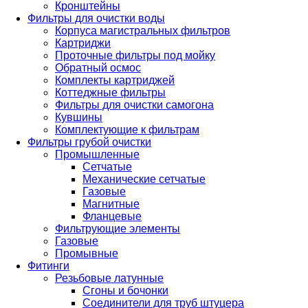
Кронштейны
Фильтры для очистки воды
Корпуса магистральных фильтров
Картриджи
Проточные фильтры под мойку
Обратный осмос
Комплекты картриджей
Коттеджные фильтры
Фильтры для очистки самогона
Кувшины
Комплектующие к фильтрам
Фильтры грубой очистки
Промышленные
Сетчатые
Механические сетчатые
Газовые
Магнитные
Фланцевые
Фильтрующие элементы
Газовые
Промывные
Фитинги
Резьбовые латунные
Сгоны и бочонки
Соединители для труб штуцера