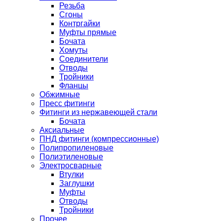
Резьба
Сгоны
Контргайки
Муфты прямые
Бочата
Хомуты
Соединители
Отводы
Тройники
Фланцы
Обжимные
Пресс фитинги
Фитинги из нержавеющей стали
Бочата
Аксиальные
ПНД фитинги (компрессионные)
Полипропиленовые
Полиэтиленовые
Электросварные
Втулки
Заглушки
Муфты
Отводы
Тройники
Прочее