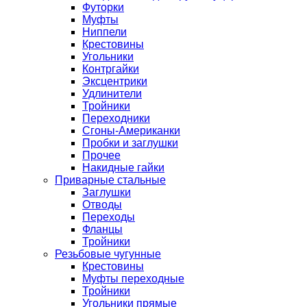
Футорки
Муфты
Ниппели
Крестовины
Угольники
Контргайки
Эксцентрики
Удлинители
Тройники
Переходники
Сгоны-Американки
Пробки и заглушки
Прочее
Накидные гайки
Приварные стальные
Заглушки
Отводы
Переходы
Фланцы
Тройники
Резьбовые чугунные
Крестовины
Муфты переходные
Тройники
Угольники прямые