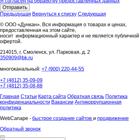
Я согласен на обработку предоставленных данных
Отправить
Предыдущая
Вернуться к списку
Следующая
© ООО «Дункан». Вся информация о товарах и ценах,
предоставленная на этом сайте,
носит информационный характер и не является публичной
офертой.
214015, г. Смоленск, ул. Парковая, д. 2
350909@bk.ru
многоканальный:
+7 (900) 220-44-55
+7 (4812) 35-09-09
+7 (4812) 35-08-88
Главная
Статьи
Карта сайта
Обратная связь
Политика
конфиденциальности
Вакансии
Антикоррупционная
политика
WebCanape -
быстрое создание сайтов
и
продвижение
Обратный звонок