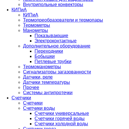
Внутрипольные конвекторы
КИПиА
КИПиА
Термопреобразователи и термопары
Термометры
Манометры
Показывающие
Электроконтактные
Дополнительное оборудование
Переходники
Бобышки
Петлевые трубки
Термоманометры
Сигнализаторы загазованности
Датчики, реле
Датчики температуры
Прочее
Системы антипротечки
Счетчики
Счетчики
Счетчики воды
Счетчики универсальные
Счетчики горячей воды
Счетчики холодной воды
Счетчики тепла