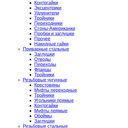
Контргайки
Эксцентрики
Удлинители
Тройники
Переходники
Сгоны-Американки
Пробки и заглушки
Прочее
Накидные гайки
Приварные стальные
Заглушки
Отводы
Переходы
Фланцы
Тройники
Резьбовые чугунные
Крестовины
Муфты переходные
Тройники
Угольники прямые
Контргайки
Муфты прямые
Обоймы
Заглушки
Резьбовые стальные