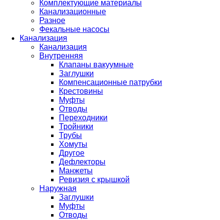
Комплектующие материалы
Канализационные
Разное
Фекальные насосы
Канализация
Канализация
Внутренняя
Клапаны вакуумные
Заглушки
Компенсационные патрубки
Крестовины
Муфты
Отводы
Переходники
Тройники
Трубы
Хомуты
Другое
Дефлекторы
Манжеты
Ревизия с крышкой
Наружная
Заглушки
Муфты
Отводы