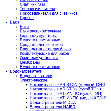
Счетчики газа
Тепловычислители
Присоединители для счётчиков
Прочее
Баки
Баки
Баки расширительные
Гидроаккумуляторы
Емкости пластиковые
Средства для септиков
Принадлежности для баков
Комплектующие для баков
Очистные установки
Мембраны
Ёмкости пластиковые
Водонагреватели
Водонагреватели
Электрические
Накопительные ARISTON (медный ТЭН)
Накопительные ARISTON (сухой ТЭН)
Накопительные ATLANTIC (сухой ТЭН)
Накопительные ATLANTIC (медный ТЭН)
Водонагреватели MIDEA
Водонагреватели HAIER