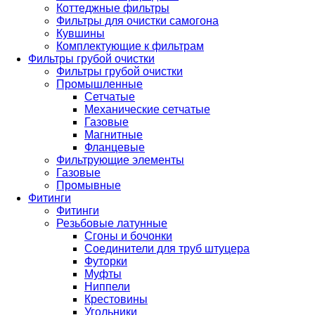
Коттеджные фильтры
Фильтры для очистки самогона
Кувшины
Комплектующие к фильтрам
Фильтры грубой очистки
Фильтры грубой очистки
Промышленные
Сетчатые
Механические сетчатые
Газовые
Магнитные
Фланцевые
Фильтрующие элементы
Газовые
Промывные
Фитинги
Фитинги
Резьбовые латунные
Сгоны и бочонки
Соединители для труб штуцера
Футорки
Муфты
Ниппели
Крестовины
Угольники