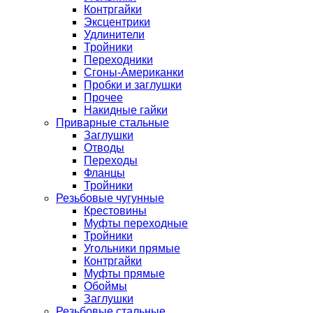
Контргайки
Эксцентрики
Удлинители
Тройники
Переходники
Сгоны-Американки
Пробки и заглушки
Прочее
Накидные гайки
Приварные стальные
Заглушки
Отводы
Переходы
Фланцы
Тройники
Резьбовые чугунные
Крестовины
Муфты переходные
Тройники
Угольники прямые
Контргайки
Муфты прямые
Обоймы
Заглушки
Резьбовые стальные