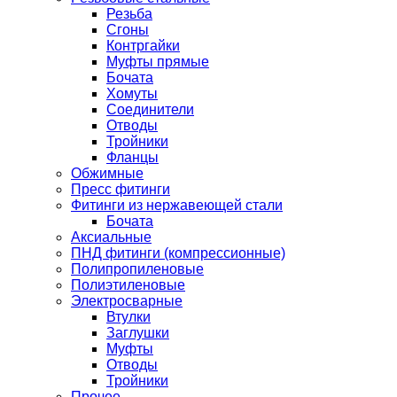
Резьба
Сгоны
Контргайки
Муфты прямые
Бочата
Хомуты
Соединители
Отводы
Тройники
Фланцы
Обжимные
Пресс фитинги
Фитинги из нержавеющей стали
Бочата
Аксиальные
ПНД фитинги (компрессионные)
Полипропиленовые
Полиэтиленовые
Электросварные
Втулки
Заглушки
Муфты
Отводы
Тройники
Прочее