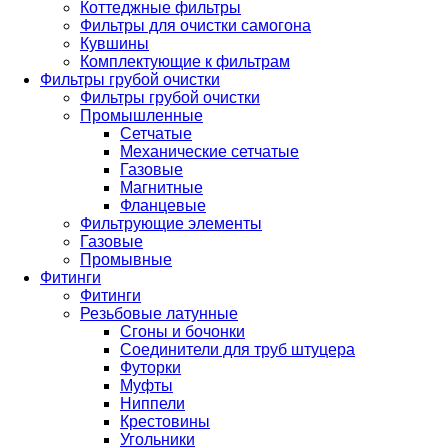
Коттеджные фильтры
Фильтры для очистки самогона
Кувшины
Комплектующие к фильтрам
Фильтры грубой очистки
Фильтры грубой очистки
Промышленные
Сетчатые
Механические сетчатые
Газовые
Магнитные
Фланцевые
Фильтрующие элементы
Газовые
Промывные
Фитинги
Фитинги
Резьбовые латунные
Сгоны и бочонки
Соединители для труб штуцера
Футорки
Муфты
Ниппели
Крестовины
Угольники