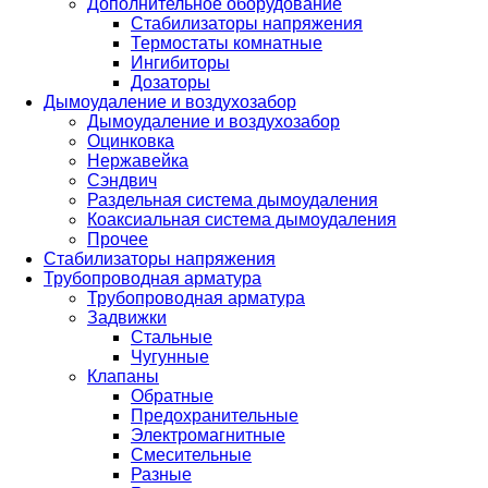
Дополнительное оборудование
Стабилизаторы напряжения
Термостаты комнатные
Ингибиторы
Дозаторы
Дымоудаление и воздухозабор
Дымоудаление и воздухозабор
Оцинковка
Нержавейка
Сэндвич
Раздельная система дымоудаления
Коаксиальная система дымоудаления
Прочее
Стабилизаторы напряжения
Трубопроводная арматура
Трубопроводная арматура
Задвижки
Стальные
Чугунные
Клапаны
Обратные
Предохранительные
Электромагнитные
Смесительные
Разные