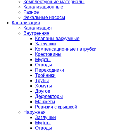
Комплектующие материалы
Канализационные
Разное
Фекальные насосы
Канализация
Канализация
Внутренняя
Клапаны вакуумные
Заглушки
Компенсационные патрубки
Крестовины
Муфты
Отводы
Переходники
Тройники
Трубы
Хомуты
Другое
Дефлекторы
Манжеты
Ревизия с крышкой
Наружная
Заглушки
Муфты
Отводы