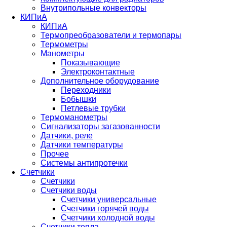
Внутрипольные конвекторы
КИПиА
КИПиА
Термопреобразователи и термопары
Термометры
Манометры
Показывающие
Электроконтактные
Дополнительное оборудование
Переходники
Бобышки
Петлевые трубки
Термоманометры
Сигнализаторы загазованности
Датчики, реле
Датчики температуры
Прочее
Системы антипротечки
Счетчики
Счетчики
Счетчики воды
Счетчики универсальные
Счетчики горячей воды
Счетчики холодной воды
Счетчики тепла