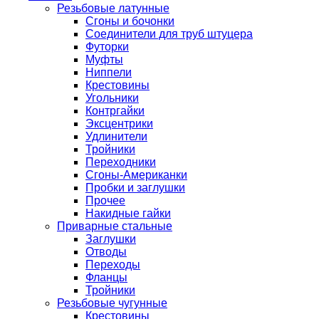
Резьбовые латунные
Сгоны и бочонки
Соединители для труб штуцера
Футорки
Муфты
Ниппели
Крестовины
Угольники
Контргайки
Эксцентрики
Удлинители
Тройники
Переходники
Сгоны-Американки
Пробки и заглушки
Прочее
Накидные гайки
Приварные стальные
Заглушки
Отводы
Переходы
Фланцы
Тройники
Резьбовые чугунные
Крестовины