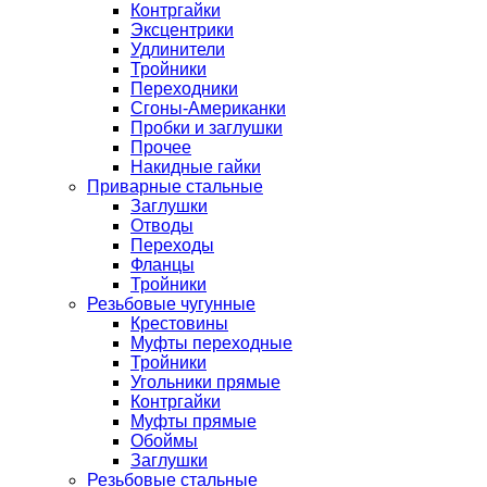
Контргайки
Эксцентрики
Удлинители
Тройники
Переходники
Сгоны-Американки
Пробки и заглушки
Прочее
Накидные гайки
Приварные стальные
Заглушки
Отводы
Переходы
Фланцы
Тройники
Резьбовые чугунные
Крестовины
Муфты переходные
Тройники
Угольники прямые
Контргайки
Муфты прямые
Обоймы
Заглушки
Резьбовые стальные