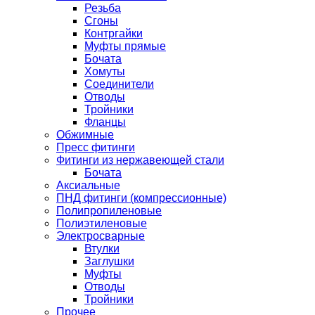
Резьба
Сгоны
Контргайки
Муфты прямые
Бочата
Хомуты
Соединители
Отводы
Тройники
Фланцы
Обжимные
Пресс фитинги
Фитинги из нержавеющей стали
Бочата
Аксиальные
ПНД фитинги (компрессионные)
Полипропиленовые
Полиэтиленовые
Электросварные
Втулки
Заглушки
Муфты
Отводы
Тройники
Прочее