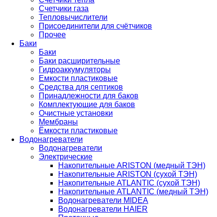
Счетчики газа
Тепловычислители
Присоединители для счётчиков
Прочее
Баки
Баки
Баки расширительные
Гидроаккумуляторы
Емкости пластиковые
Средства для септиков
Принадлежности для баков
Комплектующие для баков
Очистные установки
Мембраны
Ёмкости пластиковые
Водонагреватели
Водонагреватели
Электрические
Накопительные ARISTON (медный ТЭН)
Накопительные ARISTON (сухой ТЭН)
Накопительные ATLANTIC (сухой ТЭН)
Накопительные ATLANTIC (медный ТЭН)
Водонагреватели MIDEA
Водонагреватели HAIER