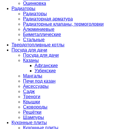
Оцинковка
Радиаторы
Радиаторы
Радиаторная арматура
Радиаторные клапаны, термоголовки
Алюминиевые
Биметаллические
Стальные
Твердотопливные котлы
Посуда для дачи
Посуда для дачи
Казаны
Афганские
Узбекские
Мангалы
Печи под казан
Аксессуары
Садж
Треноги
Крышки
Сковороды
Решётки
Шампуры
Кухонные плиты
Кухонные плиты