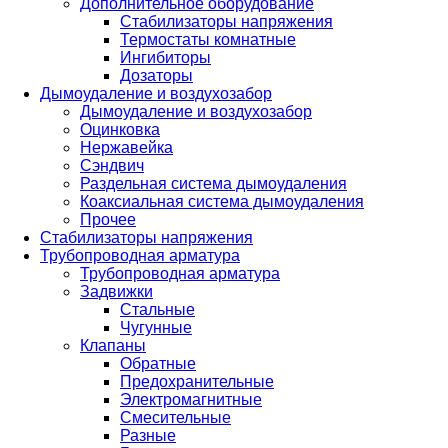
Дополнительное оборудование
Стабилизаторы напряжения
Термостаты комнатные
Ингибиторы
Дозаторы
Дымоудаление и воздухозабор
Дымоудаление и воздухозабор
Оцинковка
Нержавейка
Сэндвич
Раздельная система дымоудаления
Коаксиальная система дымоудаления
Прочее
Стабилизаторы напряжения
Трубопроводная арматура
Трубопроводная арматура
Задвижки
Стальные
Чугунные
Клапаны
Обратные
Предохранительные
Электромагнитные
Смесительные
Разные