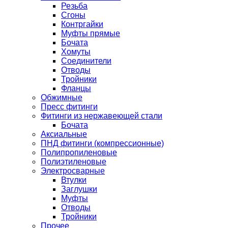
Резьба
Сгоны
Контргайки
Муфты прямые
Бочата
Хомуты
Соединители
Отводы
Тройники
Фланцы
Обжимные
Пресс фитинги
Фитинги из нержавеющей стали
Бочата
Аксиальные
ПНД фитинги (компрессионные)
Полипропиленовые
Полиэтиленовые
Электросварные
Втулки
Заглушки
Муфты
Отводы
Тройники
Прочее