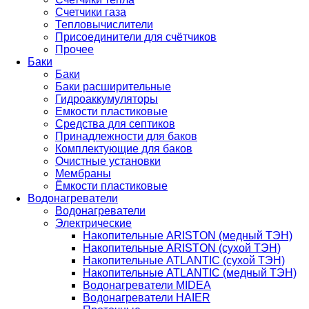
Счетчики газа
Тепловычислители
Присоединители для счётчиков
Прочее
Баки
Баки
Баки расширительные
Гидроаккумуляторы
Емкости пластиковые
Средства для септиков
Принадлежности для баков
Комплектующие для баков
Очистные установки
Мембраны
Ёмкости пластиковые
Водонагреватели
Водонагреватели
Электрические
Накопительные ARISTON (медный ТЭН)
Накопительные ARISTON (сухой ТЭН)
Накопительные ATLANTIC (сухой ТЭН)
Накопительные ATLANTIC (медный ТЭН)
Водонагреватели MIDEA
Водонагреватели HAIER