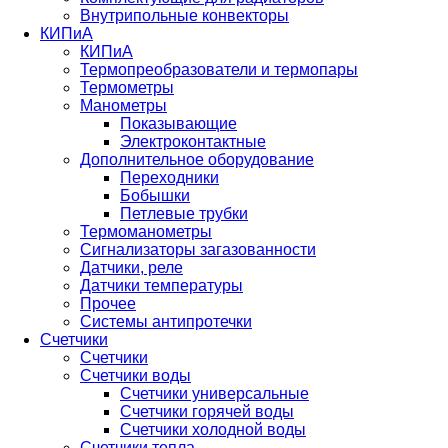
Внутрипольные конвекторы
КИПиА
КИПиА
Термопреобразователи и термопары
Термометры
Манометры
Показывающие
Электроконтактные
Дополнительное оборудование
Переходники
Бобышки
Петлевые трубки
Термоманометры
Сигнализаторы загазованности
Датчики, реле
Датчики температуры
Прочее
Системы антипротечки
Счетчики
Счетчики
Счетчики воды
Счетчики универсальные
Счетчики горячей воды
Счетчики холодной воды
Счетчики тепла