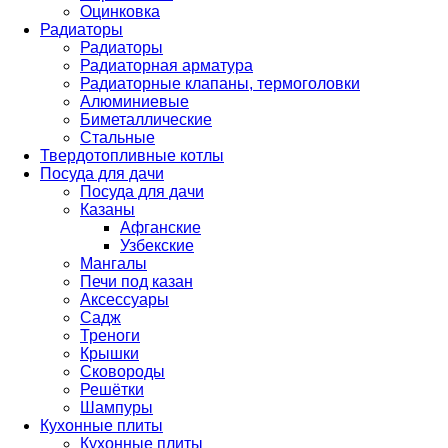
Оцинковка
Радиаторы
Радиаторы
Радиаторная арматура
Радиаторные клапаны, термоголовки
Алюминиевые
Биметаллические
Стальные
Твердотопливные котлы
Посуда для дачи
Посуда для дачи
Казаны
Афганские
Узбекские
Мангалы
Печи под казан
Аксессуары
Садж
Треноги
Крышки
Сковороды
Решётки
Шампуры
Кухонные плиты
Кухонные плиты