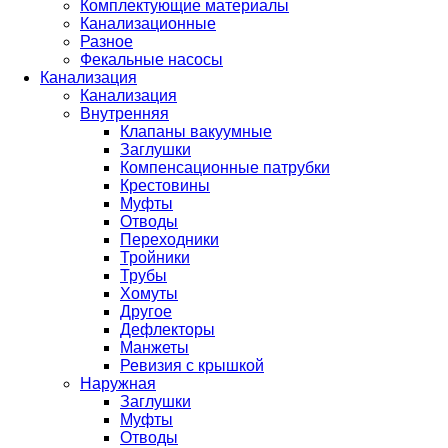
Комплектующие материалы
Канализационные
Разное
Фекальные насосы
Канализация
Канализация
Внутренняя
Клапаны вакуумные
Заглушки
Компенсационные патрубки
Крестовины
Муфты
Отводы
Переходники
Тройники
Трубы
Хомуты
Другое
Дефлекторы
Манжеты
Ревизия с крышкой
Наружная
Заглушки
Муфты
Отводы