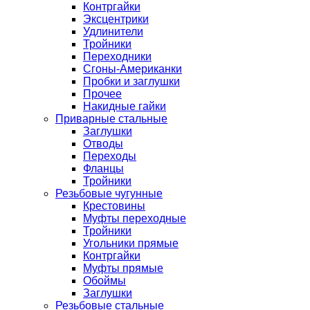
Контргайки
Эксцентрики
Удлинители
Тройники
Переходники
Сгоны-Американки
Пробки и заглушки
Прочее
Накидные гайки
Приварные стальные
Заглушки
Отводы
Переходы
Фланцы
Тройники
Резьбовые чугунные
Крестовины
Муфты переходные
Тройники
Угольники прямые
Контргайки
Муфты прямые
Обоймы
Заглушки
Резьбовые стальные