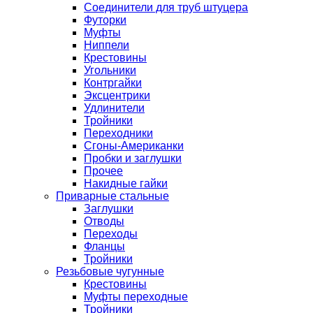
Соединители для труб штуцера
Футорки
Муфты
Ниппели
Крестовины
Угольники
Контргайки
Эксцентрики
Удлинители
Тройники
Переходники
Сгоны-Американки
Пробки и заглушки
Прочее
Накидные гайки
Приварные стальные
Заглушки
Отводы
Переходы
Фланцы
Тройники
Резьбовые чугунные
Крестовины
Муфты переходные
Тройники