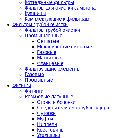
Коттеджные фильтры
Фильтры для очистки самогона
Кувшины
Комплектующие к фильтрам
Фильтры грубой очистки
Фильтры грубой очистки
Промышленные
Сетчатые
Механические сетчатые
Газовые
Магнитные
Фланцевые
Фильтрующие элементы
Газовые
Промывные
Фитинги
Фитинги
Резьбовые латунные
Сгоны и бочонки
Соединители для труб штуцера
Футорки
Муфты
Ниппели
Крестовины
Угольники