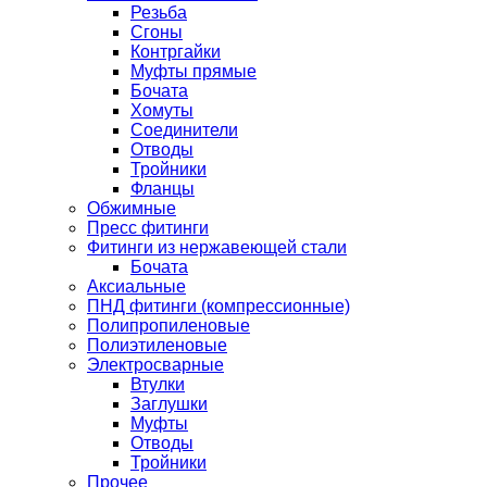
Резьба
Сгоны
Контргайки
Муфты прямые
Бочата
Хомуты
Соединители
Отводы
Тройники
Фланцы
Обжимные
Пресс фитинги
Фитинги из нержавеющей стали
Бочата
Аксиальные
ПНД фитинги (компрессионные)
Полипропиленовые
Полиэтиленовые
Электросварные
Втулки
Заглушки
Муфты
Отводы
Тройники
Прочее