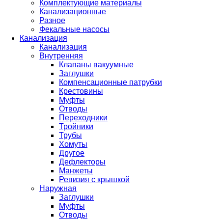
Комплектующие материалы
Канализационные
Разное
Фекальные насосы
Канализация
Канализация
Внутренняя
Клапаны вакуумные
Заглушки
Компенсационные патрубки
Крестовины
Муфты
Отводы
Переходники
Тройники
Трубы
Хомуты
Другое
Дефлекторы
Манжеты
Ревизия с крышкой
Наружная
Заглушки
Муфты
Отводы