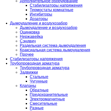
Дополнительное оборудование
Стабилизаторы напряжения
Термостаты комнатные
Ингибиторы
Дозаторы
Дымоудаление и воздухозабор
Дымоудаление и воздухозабор
Оцинковка
Нержавейка
Сэндвич
Раздельная система дымоудаления
Коаксиальная система дымоудаления
Прочее
Стабилизаторы напряжения
Трубопроводная арматура
Трубопроводная арматура
Задвижки
Стальные
Чугунные
Клапаны
Обратные
Предохранительные
Электромагнитные
Смесительные
Разные