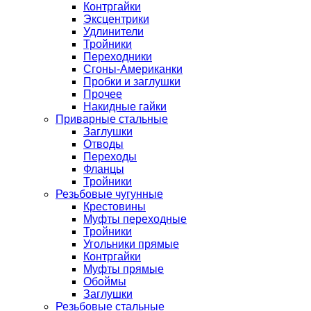
Контргайки
Эксцентрики
Удлинители
Тройники
Переходники
Сгоны-Американки
Пробки и заглушки
Прочее
Накидные гайки
Приварные стальные
Заглушки
Отводы
Переходы
Фланцы
Тройники
Резьбовые чугунные
Крестовины
Муфты переходные
Тройники
Угольники прямые
Контргайки
Муфты прямые
Обоймы
Заглушки
Резьбовые стальные