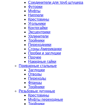
Соединители для труб штуцера
Футорки
Муфты
Ниппели
Крестовины
Угольники
Контргайки
Эксцентрики
Удлинители
Тройники
Переходники
Сгоны-Американки
Пробки и заглушки
Прочее
Накидные гайки
Приварные стальные
Заглушки
Отводы
Переходы
Фланцы
Тройники
Резьбовые чугунные
Крестовины
Муфты переходные
Тройники