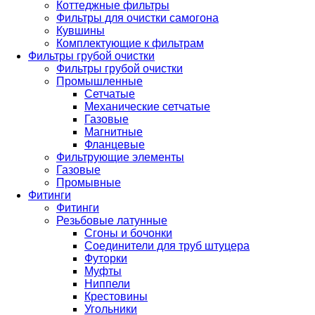
Коттеджные фильтры
Фильтры для очистки самогона
Кувшины
Комплектующие к фильтрам
Фильтры грубой очистки
Фильтры грубой очистки
Промышленные
Сетчатые
Механические сетчатые
Газовые
Магнитные
Фланцевые
Фильтрующие элементы
Газовые
Промывные
Фитинги
Фитинги
Резьбовые латунные
Сгоны и бочонки
Соединители для труб штуцера
Футорки
Муфты
Ниппели
Крестовины
Угольники