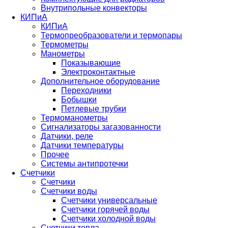
Внутрипольные конвекторы
КИПиА
КИПиА
Термопреобразователи и термопары
Термометры
Манометры
Показывающие
Электроконтактные
Дополнительное оборудование
Переходники
Бобышки
Петлевые трубки
Термоманометры
Сигнализаторы загазованности
Датчики, реле
Датчики температуры
Прочее
Системы антипротечки
Счетчики
Счетчики
Счетчики воды
Счетчики универсальные
Счетчики горячей воды
Счетчики холодной воды
Счетчики тепла