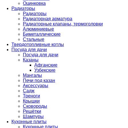
Оцинковка
Радиаторы
Радиаторы
Радиаторная арматура
Радиаторные клапаны, термоголовки
Алюминиевые
Биметаллические
Стальные
Твердотопливные котлы
Посуда для дачи
Посуда для дачи
Казаны
Афганские
Узбекские
Мангалы
Печи под казан
Аксессуары
Садж
Треноги
Крышки
Сковороды
Решётки
Шампуры
Кухонные плиты
Кухонные плиты