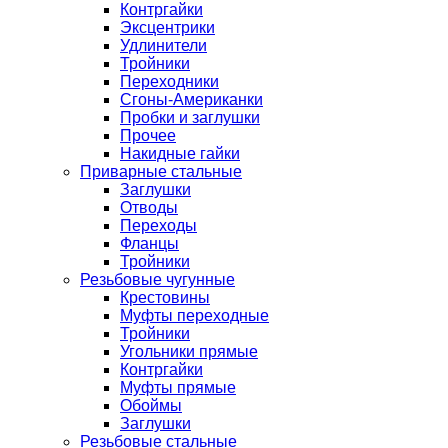
Контргайки
Эксцентрики
Удлинители
Тройники
Переходники
Сгоны-Американки
Пробки и заглушки
Прочее
Накидные гайки
Приварные стальные
Заглушки
Отводы
Переходы
Фланцы
Тройники
Резьбовые чугунные
Крестовины
Муфты переходные
Тройники
Угольники прямые
Контргайки
Муфты прямые
Обоймы
Заглушки
Резьбовые стальные