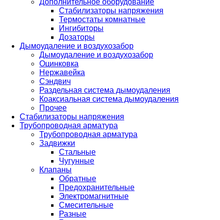
Дополнительное оборудование
Стабилизаторы напряжения
Термостаты комнатные
Ингибиторы
Дозаторы
Дымоудаление и воздухозабор
Дымоудаление и воздухозабор
Оцинковка
Нержавейка
Сэндвич
Раздельная система дымоудаления
Коаксиальная система дымоудаления
Прочее
Стабилизаторы напряжения
Трубопроводная арматура
Трубопроводная арматура
Задвижки
Стальные
Чугунные
Клапаны
Обратные
Предохранительные
Электромагнитные
Смесительные
Разные