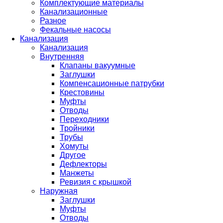
Комплектующие материалы
Канализационные
Разное
Фекальные насосы
Канализация
Канализация
Внутренняя
Клапаны вакуумные
Заглушки
Компенсационные патрубки
Крестовины
Муфты
Отводы
Переходники
Тройники
Трубы
Хомуты
Другое
Дефлекторы
Манжеты
Ревизия с крышкой
Наружная
Заглушки
Муфты
Отводы