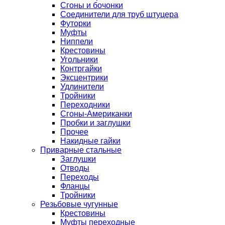
Сгоны и бочонки
Соединители для труб штуцера
Футорки
Муфты
Ниппели
Крестовины
Угольники
Контргайки
Эксцентрики
Удлинители
Тройники
Переходники
Сгоны-Американки
Пробки и заглушки
Прочее
Накидные гайки
Приварные стальные
Заглушки
Отводы
Переходы
Фланцы
Тройники
Резьбовые чугунные
Крестовины
Муфты переходные