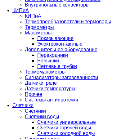
Внутрипольные конвекторы
КИПиА
КИПиА
Термопреобразователи и термопары
Термометры
Манометры
Показывающие
Электроконтактные
Дополнительное оборудование
Переходники
Бобышки
Петлевые трубки
Термоманометры
Сигнализаторы загазованности
Датчики, реле
Датчики температуры
Прочее
Системы антипротечки
Счетчики
Счетчики
Счетчики воды
Счетчики универсальные
Счетчики горячей воды
Счетчики холодной воды
Счетчики тепла