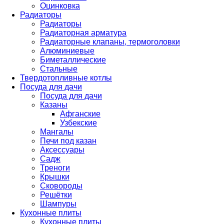
Оцинковка
Радиаторы
Радиаторы
Радиаторная арматура
Радиаторные клапаны, термоголовки
Алюминиевые
Биметаллические
Стальные
Твердотопливные котлы
Посуда для дачи
Посуда для дачи
Казаны
Афганские
Узбекские
Мангалы
Печи под казан
Аксессуары
Садж
Треноги
Крышки
Сковороды
Решётки
Шампуры
Кухонные плиты
Кухонные плиты