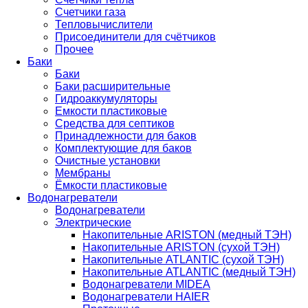
Счетчики газа
Тепловычислители
Присоединители для счётчиков
Прочее
Баки
Баки
Баки расширительные
Гидроаккумуляторы
Емкости пластиковые
Средства для септиков
Принадлежности для баков
Комплектующие для баков
Очистные установки
Мембраны
Ёмкости пластиковые
Водонагреватели
Водонагреватели
Электрические
Накопительные ARISTON (медный ТЭН)
Накопительные ARISTON (сухой ТЭН)
Накопительные ATLANTIC (сухой ТЭН)
Накопительные ATLANTIC (медный ТЭН)
Водонагреватели MIDEA
Водонагреватели HAIER