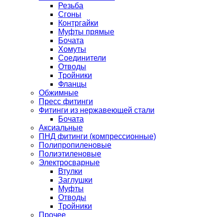
Резьба
Сгоны
Контргайки
Муфты прямые
Бочата
Хомуты
Соединители
Отводы
Тройники
Фланцы
Обжимные
Пресс фитинги
Фитинги из нержавеющей стали
Бочата
Аксиальные
ПНД фитинги (компрессионные)
Полипропиленовые
Полиэтиленовые
Электросварные
Втулки
Заглушки
Муфты
Отводы
Тройники
Прочее