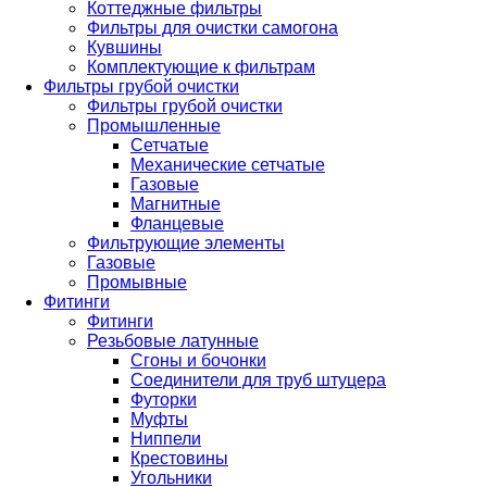
Коттеджные фильтры
Фильтры для очистки самогона
Кувшины
Комплектующие к фильтрам
Фильтры грубой очистки
Фильтры грубой очистки
Промышленные
Сетчатые
Механические сетчатые
Газовые
Магнитные
Фланцевые
Фильтрующие элементы
Газовые
Промывные
Фитинги
Фитинги
Резьбовые латунные
Сгоны и бочонки
Соединители для труб штуцера
Футорки
Муфты
Ниппели
Крестовины
Угольники