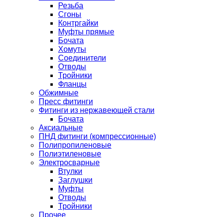
Резьба
Сгоны
Контргайки
Муфты прямые
Бочата
Хомуты
Соединители
Отводы
Тройники
Фланцы
Обжимные
Пресс фитинги
Фитинги из нержавеющей стали
Бочата
Аксиальные
ПНД фитинги (компрессионные)
Полипропиленовые
Полиэтиленовые
Электросварные
Втулки
Заглушки
Муфты
Отводы
Тройники
Прочее