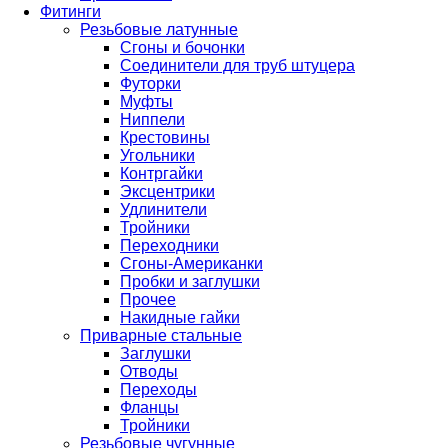
Фитинги
Резьбовые латунные
Сгоны и бочонки
Соединители для труб штуцера
Футорки
Муфты
Ниппели
Крестовины
Угольники
Контргайки
Эксцентрики
Удлинители
Тройники
Переходники
Сгоны-Американки
Пробки и заглушки
Прочее
Накидные гайки
Приварные стальные
Заглушки
Отводы
Переходы
Фланцы
Тройники
Резьбовые чугунные