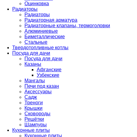
Оцинковка
Радиаторы
Радиаторы
Радиаторная арматура
Радиаторные клапаны, термоголовки
Алюминиевые
Биметаллические
Стальные
Твердотопливные котлы
Посуда для дачи
Посуда для дачи
Казаны
Афганские
Узбекские
Мангалы
Печи под казан
Аксессуары
Садж
Треноги
Крышки
Сковороды
Решётки
Шампуры
Кухонные плиты
Кухонные плиты