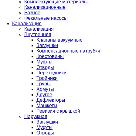
Комплектующие материалы
Канализационные
Разное
Фекальные насосы
Канализация
Канализация
Внутренняя
Клапаны вакуумные
Заглушки
Компенсационные патрубки
Крестовины
Муфты
Отводы
Переходники
Тройники
Трубы
Хомуты
Другое
Дефлекторы
Манжеты
Ревизия с крышкой
Наружная
Заглушки
Муфты
Отводы