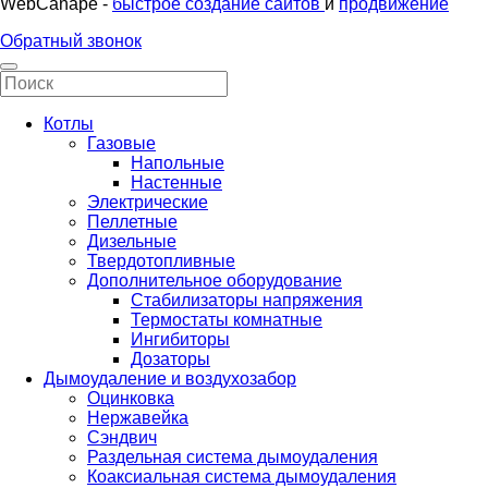
WebCanape -
быстрое создание сайтов
и
продвижение
Обратный звонок
Котлы
Газовые
Напольные
Настенные
Электрические
Пеллетные
Дизельные
Твердотопливные
Дополнительное оборудование
Стабилизаторы напряжения
Термостаты комнатные
Ингибиторы
Дозаторы
Дымоудаление и воздухозабор
Оцинковка
Нержавейка
Сэндвич
Раздельная система дымоудаления
Коаксиальная система дымоудаления