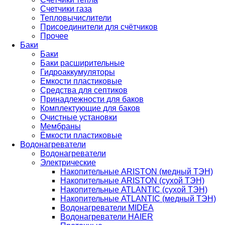
Счетчики газа
Тепловычислители
Присоединители для счётчиков
Прочее
Баки
Баки
Баки расширительные
Гидроаккумуляторы
Емкости пластиковые
Средства для септиков
Принадлежности для баков
Комплектующие для баков
Очистные установки
Мембраны
Ёмкости пластиковые
Водонагреватели
Водонагреватели
Электрические
Накопительные ARISTON (медный ТЭН)
Накопительные ARISTON (сухой ТЭН)
Накопительные ATLANTIC (сухой ТЭН)
Накопительные ATLANTIC (медный ТЭН)
Водонагреватели MIDEA
Водонагреватели HAIER