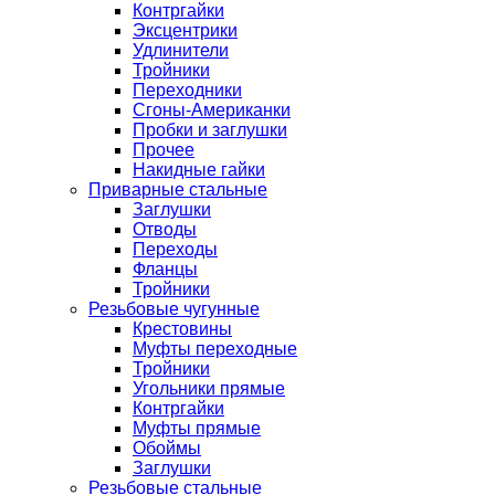
Контргайки
Эксцентрики
Удлинители
Тройники
Переходники
Сгоны-Американки
Пробки и заглушки
Прочее
Накидные гайки
Приварные стальные
Заглушки
Отводы
Переходы
Фланцы
Тройники
Резьбовые чугунные
Крестовины
Муфты переходные
Тройники
Угольники прямые
Контргайки
Муфты прямые
Обоймы
Заглушки
Резьбовые стальные