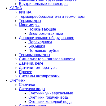
Внутрипольные конвекторы
КИПиА
КИПиА
Термопреобразователи и термопары
Термометры
Манометры
Показывающие
Электроконтактные
Дополнительное оборудование
Переходники
Бобышки
Петлевые трубки
Термоманометры
Сигнализаторы загазованности
Датчики, реле
Датчики температуры
Прочее
Системы антипротечки
Счетчики
Счетчики
Счетчики воды
Счетчики универсальные
Счетчики горячей воды
Счетчики холодной воды
Счетчики тепла