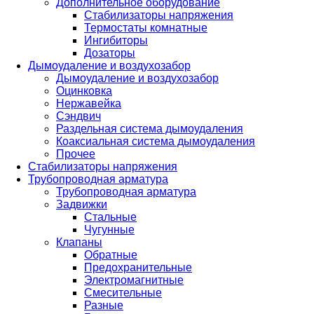
Дополнительное оборудование
Стабилизаторы напряжения
Термостаты комнатные
Ингибиторы
Дозаторы
Дымоудаление и воздухозабор
Дымоудаление и воздухозабор
Оцинковка
Нержавейка
Сэндвич
Раздельная система дымоудаления
Коаксиальная система дымоудаления
Прочее
Стабилизаторы напряжения
Трубопроводная арматура
Трубопроводная арматура
Задвижки
Стальные
Чугунные
Клапаны
Обратные
Предохранительные
Электромагнитные
Смесительные
Разные