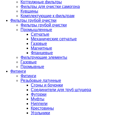
Коттеджные фильтры
Фильтры для очистки самогона
Кувшины
Комплектующие к фильтрам
Фильтры грубой очистки
Фильтры грубой очистки
Промышленные
Сетчатые
Механические сетчатые
Газовые
Магнитные
Фланцевые
Фильтрующие элементы
Газовые
Промывные
Фитинги
Фитинги
Резьбовые латунные
Сгоны и бочонки
Соединители для труб штуцера
Футорки
Муфты
Ниппели
Крестовины
Угольники