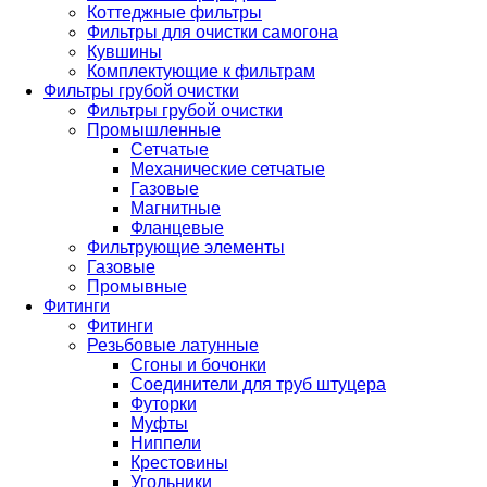
Коттеджные фильтры
Фильтры для очистки самогона
Кувшины
Комплектующие к фильтрам
Фильтры грубой очистки
Фильтры грубой очистки
Промышленные
Сетчатые
Механические сетчатые
Газовые
Магнитные
Фланцевые
Фильтрующие элементы
Газовые
Промывные
Фитинги
Фитинги
Резьбовые латунные
Сгоны и бочонки
Соединители для труб штуцера
Футорки
Муфты
Ниппели
Крестовины
Угольники