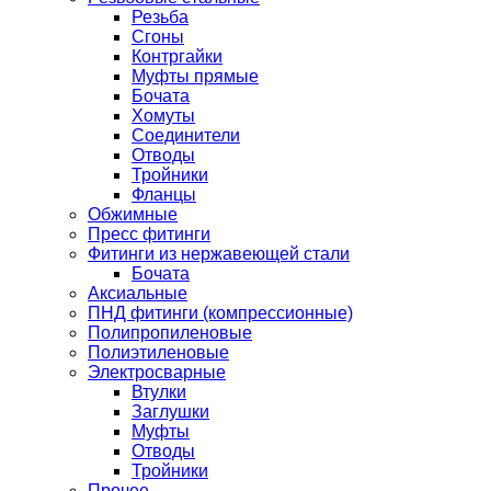
Резьба
Сгоны
Контргайки
Муфты прямые
Бочата
Хомуты
Соединители
Отводы
Тройники
Фланцы
Обжимные
Пресс фитинги
Фитинги из нержавеющей стали
Бочата
Аксиальные
ПНД фитинги (компрессионные)
Полипропиленовые
Полиэтиленовые
Электросварные
Втулки
Заглушки
Муфты
Отводы
Тройники
Прочее