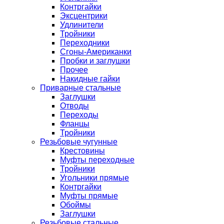
Контргайки
Эксцентрики
Удлинители
Тройники
Переходники
Сгоны-Американки
Пробки и заглушки
Прочее
Накидные гайки
Приварные стальные
Заглушки
Отводы
Переходы
Фланцы
Тройники
Резьбовые чугунные
Крестовины
Муфты переходные
Тройники
Угольники прямые
Контргайки
Муфты прямые
Обоймы
Заглушки
Резьбовые стальные