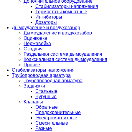
Дополнительное оборудование
Стабилизаторы напряжения
Термостаты комнатные
Ингибиторы
Дозаторы
Дымоудаление и воздухозабор
Дымоудаление и воздухозабор
Оцинковка
Нержавейка
Сэндвич
Раздельная система дымоудаления
Коаксиальная система дымоудаления
Прочее
Стабилизаторы напряжения
Трубопроводная арматура
Трубопроводная арматура
Задвижки
Стальные
Чугунные
Клапаны
Обратные
Предохранительные
Электромагнитные
Смесительные
Разные