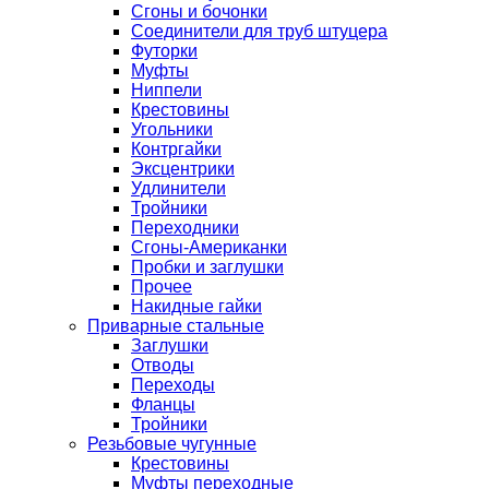
Сгоны и бочонки
Соединители для труб штуцера
Футорки
Муфты
Ниппели
Крестовины
Угольники
Контргайки
Эксцентрики
Удлинители
Тройники
Переходники
Сгоны-Американки
Пробки и заглушки
Прочее
Накидные гайки
Приварные стальные
Заглушки
Отводы
Переходы
Фланцы
Тройники
Резьбовые чугунные
Крестовины
Муфты переходные