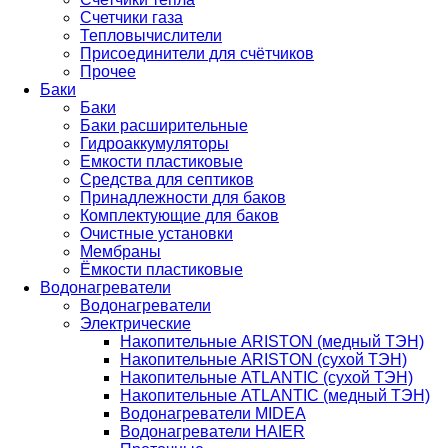
Счетчики газа
Тепловычислители
Присоединители для счётчиков
Прочее
Баки
Баки
Баки расширительные
Гидроаккумуляторы
Емкости пластиковые
Средства для септиков
Принадлежности для баков
Комплектующие для баков
Очистные установки
Мембраны
Ёмкости пластиковые
Водонагреватели
Водонагреватели
Электрические
Накопительные ARISTON (медный ТЭН)
Накопительные ARISTON (сухой ТЭН)
Накопительные ATLANTIC (сухой ТЭН)
Накопительные ATLANTIC (медный ТЭН)
Водонагреватели MIDEA
Водонагреватели HAIER