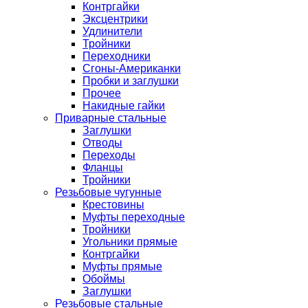
Контргайки
Эксцентрики
Удлинители
Тройники
Переходники
Сгоны-Американки
Пробки и заглушки
Прочее
Накидные гайки
Приварные стальные
Заглушки
Отводы
Переходы
Фланцы
Тройники
Резьбовые чугунные
Крестовины
Муфты переходные
Тройники
Угольники прямые
Контргайки
Муфты прямые
Обоймы
Заглушки
Резьбовые стальные