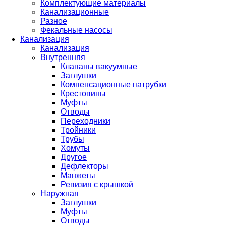
Комплектующие материалы
Канализационные
Разное
Фекальные насосы
Канализация
Канализация
Внутренняя
Клапаны вакуумные
Заглушки
Компенсационные патрубки
Крестовины
Муфты
Отводы
Переходники
Тройники
Трубы
Хомуты
Другое
Дефлекторы
Манжеты
Ревизия с крышкой
Наружная
Заглушки
Муфты
Отводы