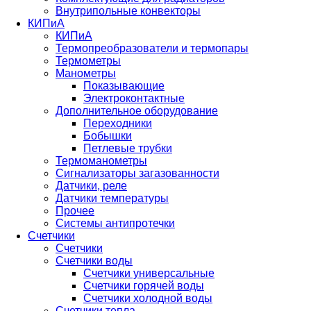
Внутрипольные конвекторы
КИПиА
КИПиА
Термопреобразователи и термопары
Термометры
Манометры
Показывающие
Электроконтактные
Дополнительное оборудование
Переходники
Бобышки
Петлевые трубки
Термоманометры
Сигнализаторы загазованности
Датчики, реле
Датчики температуры
Прочее
Системы антипротечки
Счетчики
Счетчики
Счетчики воды
Счетчики универсальные
Счетчики горячей воды
Счетчики холодной воды
Счетчики тепла