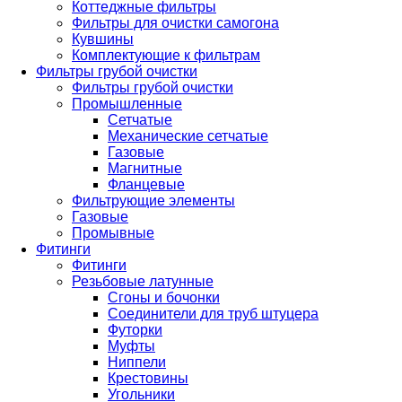
Коттеджные фильтры
Фильтры для очистки самогона
Кувшины
Комплектующие к фильтрам
Фильтры грубой очистки
Фильтры грубой очистки
Промышленные
Сетчатые
Механические сетчатые
Газовые
Магнитные
Фланцевые
Фильтрующие элементы
Газовые
Промывные
Фитинги
Фитинги
Резьбовые латунные
Сгоны и бочонки
Соединители для труб штуцера
Футорки
Муфты
Ниппели
Крестовины
Угольники