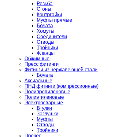
Резьба
Сгоны
Контргайки
Муфты прямые
Бочата
Хомуты
Соединители
Отводы
Тройники
Фланцы
Обжимные
Пресс фитинги
Фитинги из нержавеющей стали
Бочата
Аксиальные
ПНД фитинги (компрессионные)
Полипропиленовые
Полиэтиленовые
Электросварные
Втулки
Заглушки
Муфты
Отводы
Тройники
Прочее