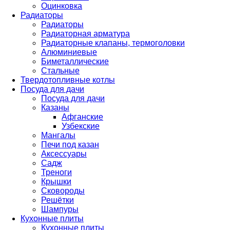
Оцинковка
Радиаторы
Радиаторы
Радиаторная арматура
Радиаторные клапаны, термоголовки
Алюминиевые
Биметаллические
Стальные
Твердотопливные котлы
Посуда для дачи
Посуда для дачи
Казаны
Афганские
Узбекские
Мангалы
Печи под казан
Аксессуары
Садж
Треноги
Крышки
Сковороды
Решётки
Шампуры
Кухонные плиты
Кухонные плиты