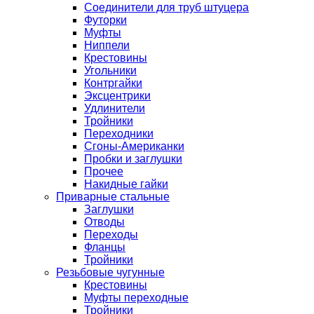
Соединители для труб штуцера
Футорки
Муфты
Ниппели
Крестовины
Угольники
Контргайки
Эксцентрики
Удлинители
Тройники
Переходники
Сгоны-Американки
Пробки и заглушки
Прочее
Накидные гайки
Приварные стальные
Заглушки
Отводы
Переходы
Фланцы
Тройники
Резьбовые чугунные
Крестовины
Муфты переходные
Тройники