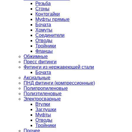
Резьба
Сгоны
Контргайки
Муфты прямые
Бочата
Хомуты
Соединители
Отводы
Тройники
Фланцы
Обжимные
Пресс фитинги
Фитинги из нержавеющей стали
Бочата
Аксиальные
ПНД фитинги (компрессионные)
Полипропиленовые
Полиэтиленовые
Электросварные
Втулки
Заглушки
Муфты
Отводы
Тройники
Прочее