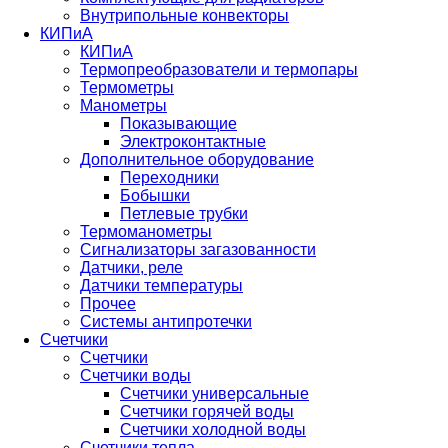
Внутрипольные конвекторы
КИПиА
КИПиА
Термопреобразователи и термопары
Термометры
Манометры
Показывающие
Электроконтактные
Дополнительное оборудование
Переходники
Бобышки
Петлевые трубки
Термоманометры
Сигнализаторы загазованности
Датчики, реле
Датчики температуры
Прочее
Системы антипротечки
Счетчики
Счетчики
Счетчики воды
Счетчики универсальные
Счетчики горячей воды
Счетчики холодной воды
Счетчики тепла