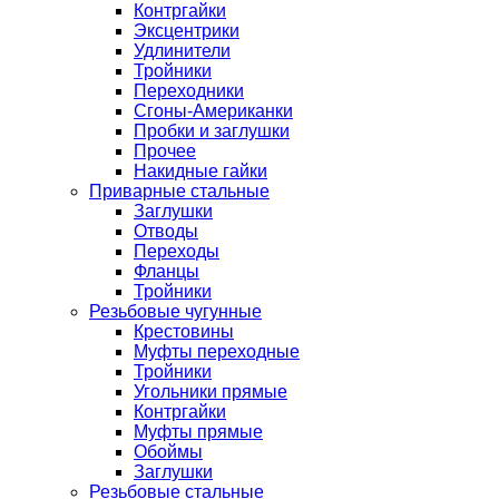
Контргайки
Эксцентрики
Удлинители
Тройники
Переходники
Сгоны-Американки
Пробки и заглушки
Прочее
Накидные гайки
Приварные стальные
Заглушки
Отводы
Переходы
Фланцы
Тройники
Резьбовые чугунные
Крестовины
Муфты переходные
Тройники
Угольники прямые
Контргайки
Муфты прямые
Обоймы
Заглушки
Резьбовые стальные