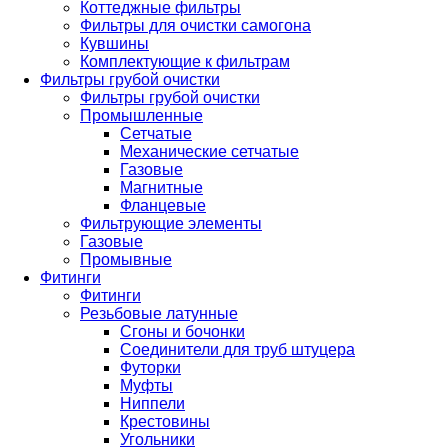
Коттеджные фильтры
Фильтры для очистки самогона
Кувшины
Комплектующие к фильтрам
Фильтры грубой очистки
Фильтры грубой очистки
Промышленные
Сетчатые
Механические сетчатые
Газовые
Магнитные
Фланцевые
Фильтрующие элементы
Газовые
Промывные
Фитинги
Фитинги
Резьбовые латунные
Сгоны и бочонки
Соединители для труб штуцера
Футорки
Муфты
Ниппели
Крестовины
Угольники