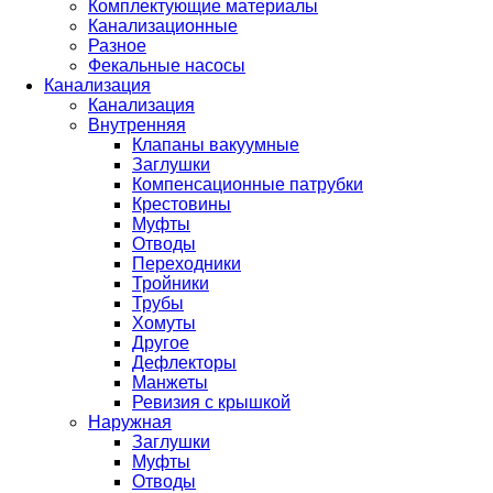
Комплектующие материалы
Канализационные
Разное
Фекальные насосы
Канализация
Канализация
Внутренняя
Клапаны вакуумные
Заглушки
Компенсационные патрубки
Крестовины
Муфты
Отводы
Переходники
Тройники
Трубы
Хомуты
Другое
Дефлекторы
Манжеты
Ревизия с крышкой
Наружная
Заглушки
Муфты
Отводы