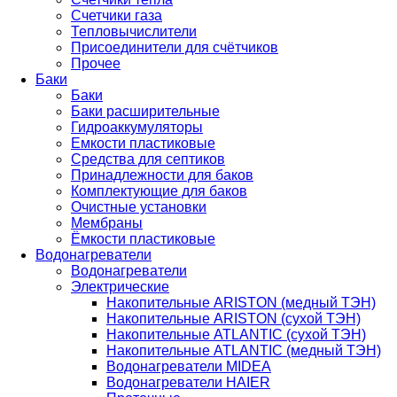
Счетчики газа
Тепловычислители
Присоединители для счётчиков
Прочее
Баки
Баки
Баки расширительные
Гидроаккумуляторы
Емкости пластиковые
Средства для септиков
Принадлежности для баков
Комплектующие для баков
Очистные установки
Мембраны
Ёмкости пластиковые
Водонагреватели
Водонагреватели
Электрические
Накопительные ARISTON (медный ТЭН)
Накопительные ARISTON (сухой ТЭН)
Накопительные ATLANTIC (сухой ТЭН)
Накопительные ATLANTIC (медный ТЭН)
Водонагреватели MIDEA
Водонагреватели HAIER