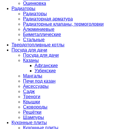
Оцинковка
Радиаторы
Радиаторы
Радиаторная арматура
Радиаторные клапаны, термоголовки
Алюминиевые
Биметаллические
Стальные
Твердотопливные котлы
Посуда для дачи
Посуда для дачи
Казаны
Афганские
Узбекские
Мангалы
Печи под казан
Аксессуары
Садж
Треноги
Крышки
Сковороды
Решётки
Шампуры
Кухонные плиты
Кухонные плиты