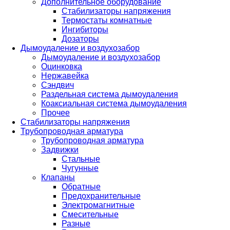
Дополнительное оборудование
Стабилизаторы напряжения
Термостаты комнатные
Ингибиторы
Дозаторы
Дымоудаление и воздухозабор
Дымоудаление и воздухозабор
Оцинковка
Нержавейка
Сэндвич
Раздельная система дымоудаления
Коаксиальная система дымоудаления
Прочее
Стабилизаторы напряжения
Трубопроводная арматура
Трубопроводная арматура
Задвижки
Стальные
Чугунные
Клапаны
Обратные
Предохранительные
Электромагнитные
Смесительные
Разные