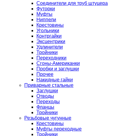
Соединители для труб штуцера
Футорки
Муфты
Ниппели
Крестовины
Угольники
Контргайки
Эксцентрики
Удлинители
Тройники
Переходники
Сгоны-Американки
Пробки и заглушки
Прочее
Накидные гайки
Приварные стальные
Заглушки
Отводы
Переходы
Фланцы
Тройники
Резьбовые чугунные
Крестовины
Муфты переходные
Тройники