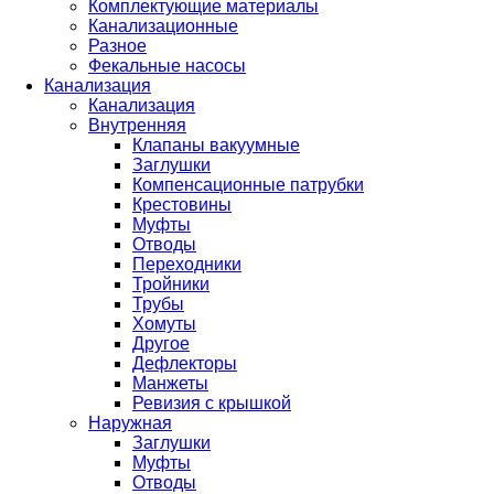
Комплектующие материалы
Канализационные
Разное
Фекальные насосы
Канализация
Канализация
Внутренняя
Клапаны вакуумные
Заглушки
Компенсационные патрубки
Крестовины
Муфты
Отводы
Переходники
Тройники
Трубы
Хомуты
Другое
Дефлекторы
Манжеты
Ревизия с крышкой
Наружная
Заглушки
Муфты
Отводы