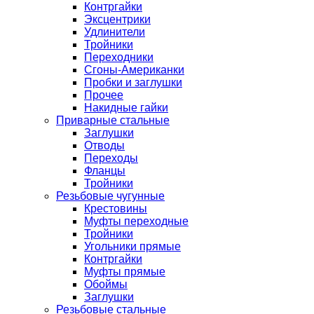
Контргайки
Эксцентрики
Удлинители
Тройники
Переходники
Сгоны-Американки
Пробки и заглушки
Прочее
Накидные гайки
Приварные стальные
Заглушки
Отводы
Переходы
Фланцы
Тройники
Резьбовые чугунные
Крестовины
Муфты переходные
Тройники
Угольники прямые
Контргайки
Муфты прямые
Обоймы
Заглушки
Резьбовые стальные