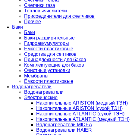
Счетчики газа
Тепловычислители
Присоединители для счётчиков
Прочее
Баки
Баки
Баки расширительные
Гидроаккумуляторы
Емкости пластиковые
Средства для септиков
Принадлежности для баков
Комплектующие для баков
Очистные установки
Мембраны
Ёмкости пластиковые
Водонагреватели
Водонагреватели
Электрические
Накопительные ARISTON (медный ТЭН)
Накопительные ARISTON (сухой ТЭН)
Накопительные ATLANTIC (сухой ТЭН)
Накопительные ATLANTIC (медный ТЭН)
Водонагреватели MIDEA
Водонагреватели HAIER