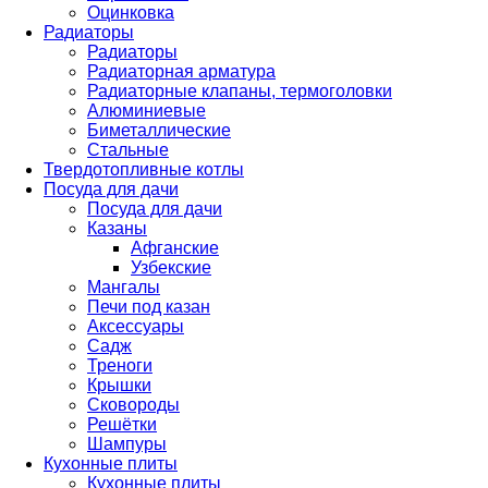
Оцинковка
Радиаторы
Радиаторы
Радиаторная арматура
Радиаторные клапаны, термоголовки
Алюминиевые
Биметаллические
Стальные
Твердотопливные котлы
Посуда для дачи
Посуда для дачи
Казаны
Афганские
Узбекские
Мангалы
Печи под казан
Аксессуары
Садж
Треноги
Крышки
Сковороды
Решётки
Шампуры
Кухонные плиты
Кухонные плиты