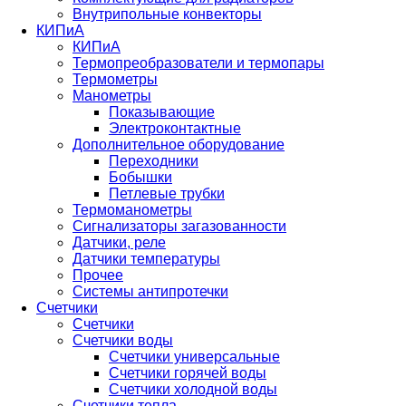
Внутрипольные конвекторы
КИПиА
КИПиА
Термопреобразователи и термопары
Термометры
Манометры
Показывающие
Электроконтактные
Дополнительное оборудование
Переходники
Бобышки
Петлевые трубки
Термоманометры
Сигнализаторы загазованности
Датчики, реле
Датчики температуры
Прочее
Системы антипротечки
Счетчики
Счетчики
Счетчики воды
Счетчики универсальные
Счетчики горячей воды
Счетчики холодной воды
Счетчики тепла