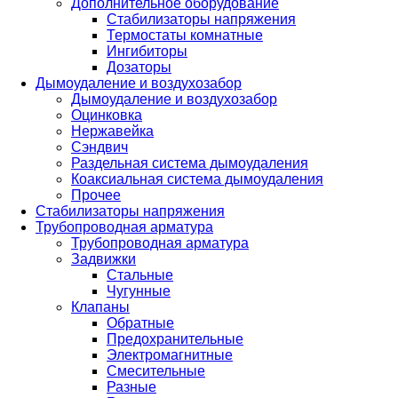
Дополнительное оборудование
Стабилизаторы напряжения
Термостаты комнатные
Ингибиторы
Дозаторы
Дымоудаление и воздухозабор
Дымоудаление и воздухозабор
Оцинковка
Нержавейка
Сэндвич
Раздельная система дымоудаления
Коаксиальная система дымоудаления
Прочее
Стабилизаторы напряжения
Трубопроводная арматура
Трубопроводная арматура
Задвижки
Стальные
Чугунные
Клапаны
Обратные
Предохранительные
Электромагнитные
Смесительные
Разные