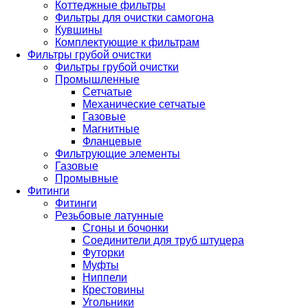
Коттеджные фильтры
Фильтры для очистки самогона
Кувшины
Комплектующие к фильтрам
Фильтры грубой очистки
Фильтры грубой очистки
Промышленные
Сетчатые
Механические сетчатые
Газовые
Магнитные
Фланцевые
Фильтрующие элементы
Газовые
Промывные
Фитинги
Фитинги
Резьбовые латунные
Сгоны и бочонки
Соединители для труб штуцера
Футорки
Муфты
Ниппели
Крестовины
Угольники