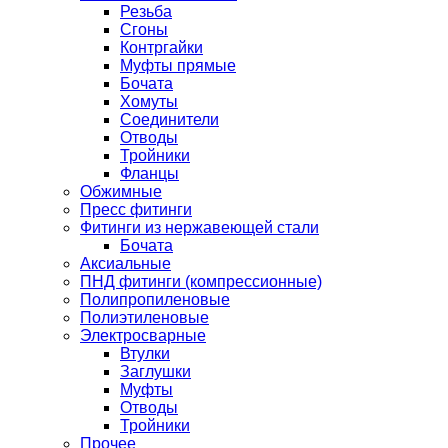
Резьба
Сгоны
Контргайки
Муфты прямые
Бочата
Хомуты
Соединители
Отводы
Тройники
Фланцы
Обжимные
Пресс фитинги
Фитинги из нержавеющей стали
Бочата
Аксиальные
ПНД фитинги (компрессионные)
Полипропиленовые
Полиэтиленовые
Электросварные
Втулки
Заглушки
Муфты
Отводы
Тройники
Прочее