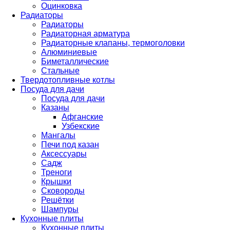
Оцинковка
Радиаторы
Радиаторы
Радиаторная арматура
Радиаторные клапаны, термоголовки
Алюминиевые
Биметаллические
Стальные
Твердотопливные котлы
Посуда для дачи
Посуда для дачи
Казаны
Афганские
Узбекские
Мангалы
Печи под казан
Аксессуары
Садж
Треноги
Крышки
Сковороды
Решётки
Шампуры
Кухонные плиты
Кухонные плиты