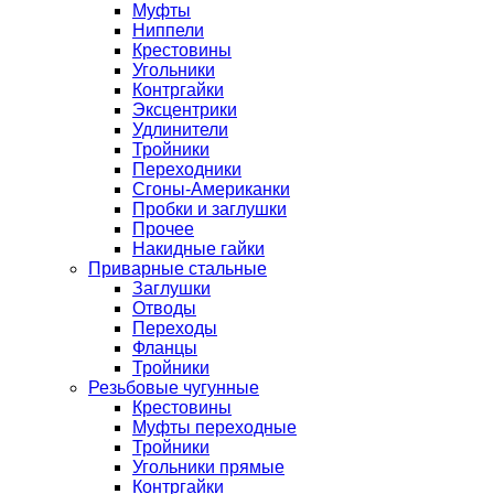
Муфты
Ниппели
Крестовины
Угольники
Контргайки
Эксцентрики
Удлинители
Тройники
Переходники
Сгоны-Американки
Пробки и заглушки
Прочее
Накидные гайки
Приварные стальные
Заглушки
Отводы
Переходы
Фланцы
Тройники
Резьбовые чугунные
Крестовины
Муфты переходные
Тройники
Угольники прямые
Контргайки