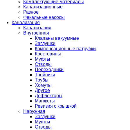
Комплектующие материалы
Канализационные
Разное
Фекальные насосы
Канализация
Канализация
Внутренняя
Клапаны вакуумные
Заглушки
Компенсационные патрубки
Крестовины
Муфты
Отводы
Переходники
Тройники
Трубы
Хомуты
Другое
Дефлекторы
Манжеты
Ревизия с крышкой
Наружная
Заглушки
Муфты
Отводы