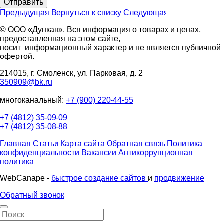
Отправить
Предыдущая
Вернуться к списку
Следующая
© ООО «Дункан». Вся информация о товарах и ценах,
предоставленная на этом сайте,
носит информационный характер и не является публичной
офертой.
214015, г. Смоленск, ул. Парковая, д. 2
350909@bk.ru
многоканальный:
+7 (900) 220-44-55
+7 (4812) 35-09-09
+7 (4812) 35-08-88
Главная
Статьи
Карта сайта
Обратная связь
Политика
конфиденциальности
Вакансии
Антикоррупционная
политика
WebCanape -
быстрое создание сайтов
и
продвижение
Обратный звонок