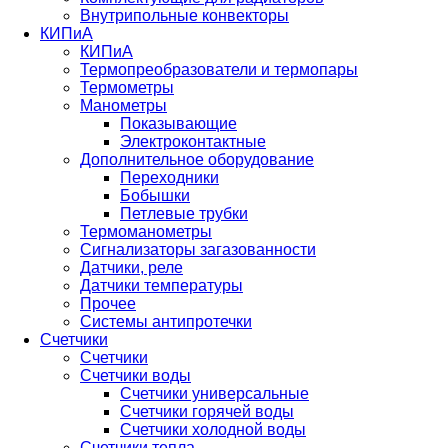
Внутрипольные конвекторы
КИПиА
КИПиА
Термопреобразователи и термопары
Термометры
Манометры
Показывающие
Электроконтактные
Дополнительное оборудование
Переходники
Бобышки
Петлевые трубки
Термоманометры
Сигнализаторы загазованности
Датчики, реле
Датчики температуры
Прочее
Системы антипротечки
Счетчики
Счетчики
Счетчики воды
Счетчики универсальные
Счетчики горячей воды
Счетчики холодной воды
Счетчики тепла