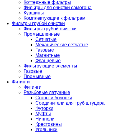
Коттеджные фильтры
Фильтры для очистки самогона
Кувшины
Комплектующие к фильтрам
Фильтры грубой очистки
Фильтры грубой очистки
Промышленные
Сетчатые
Механические сетчатые
Газовые
Магнитные
Фланцевые
Фильтрующие элементы
Газовые
Промывные
Фитинги
Фитинги
Резьбовые латунные
Сгоны и бочонки
Соединители для труб штуцера
Футорки
Муфты
Ниппели
Крестовины
Угольники