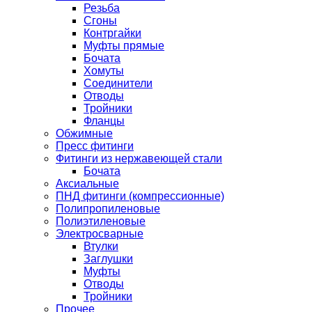
Резьба
Сгоны
Контргайки
Муфты прямые
Бочата
Хомуты
Соединители
Отводы
Тройники
Фланцы
Обжимные
Пресс фитинги
Фитинги из нержавеющей стали
Бочата
Аксиальные
ПНД фитинги (компрессионные)
Полипропиленовые
Полиэтиленовые
Электросварные
Втулки
Заглушки
Муфты
Отводы
Тройники
Прочее