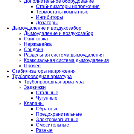
Дополнительное оборудование
Стабилизаторы напряжения
Термостаты комнатные
Ингибиторы
Дозаторы
Дымоудаление и воздухозабор
Дымоудаление и воздухозабор
Оцинковка
Нержавейка
Сэндвич
Раздельная система дымоудаления
Коаксиальная система дымоудаления
Прочее
Стабилизаторы напряжения
Трубопроводная арматура
Трубопроводная арматура
Задвижки
Стальные
Чугунные
Клапаны
Обратные
Предохранительные
Электромагнитные
Смесительные
Разные