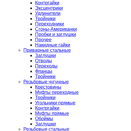
Контргайки
Эксцентрики
Удлинители
Тройники
Переходники
Сгоны-Американки
Пробки и заглушки
Прочее
Накидные гайки
Приварные стальные
Заглушки
Отводы
Переходы
Фланцы
Тройники
Резьбовые чугунные
Крестовины
Муфты переходные
Тройники
Угольники прямые
Контргайки
Муфты прямые
Обоймы
Заглушки
Резьбовые стальные