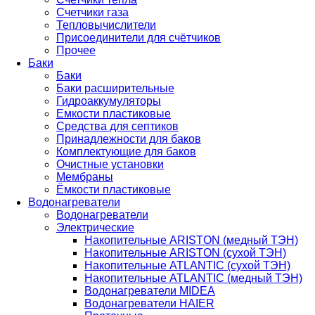
Счетчики газа
Тепловычислители
Присоединители для счётчиков
Прочее
Баки
Баки
Баки расширительные
Гидроаккумуляторы
Емкости пластиковые
Средства для септиков
Принадлежности для баков
Комплектующие для баков
Очистные установки
Мембраны
Ёмкости пластиковые
Водонагреватели
Водонагреватели
Электрические
Накопительные ARISTON (медный ТЭН)
Накопительные ARISTON (сухой ТЭН)
Накопительные ATLANTIC (сухой ТЭН)
Накопительные ATLANTIC (медный ТЭН)
Водонагреватели MIDEA
Водонагреватели HAIER