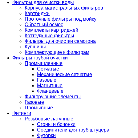
Фильтры для очистки воды
Корпуса магистральных фильтров
Картриджи
Проточные фильтры под мойку
Обратный осмос
Комплекты картриджей
Коттеджные фильтры
Фильтры для очистки самогона
Кувшины
Комплектующие к фильтрам
Фильтры грубой очистки
Промышленные
Сетчатые
Механические сетчатые
Газовые
Магнитные
Фланцевые
Фильтрующие элементы
Газовые
Промывные
Фитинги
Резьбовые латунные
Сгоны и бочонки
Соединители для труб штуцера
Футорки