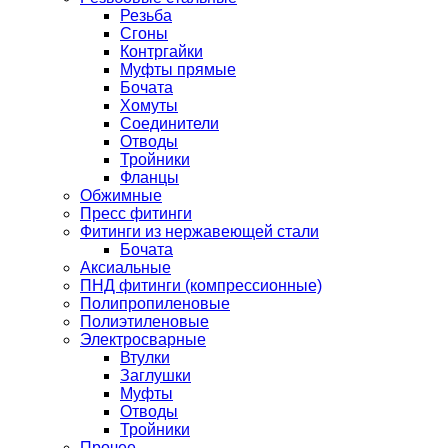
Резьба
Сгоны
Контргайки
Муфты прямые
Бочата
Хомуты
Соединители
Отводы
Тройники
Фланцы
Обжимные
Пресс фитинги
Фитинги из нержавеющей стали
Бочата
Аксиальные
ПНД фитинги (компрессионные)
Полипропиленовые
Полиэтиленовые
Электросварные
Втулки
Заглушки
Муфты
Отводы
Тройники
Прочее