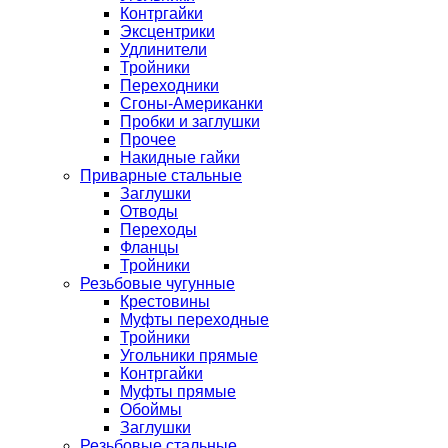
Контргайки
Эксцентрики
Удлинители
Тройники
Переходники
Сгоны-Американки
Пробки и заглушки
Прочее
Накидные гайки
Приварные стальные
Заглушки
Отводы
Переходы
Фланцы
Тройники
Резьбовые чугунные
Крестовины
Муфты переходные
Тройники
Угольники прямые
Контргайки
Муфты прямые
Обоймы
Заглушки
Резьбовые стальные