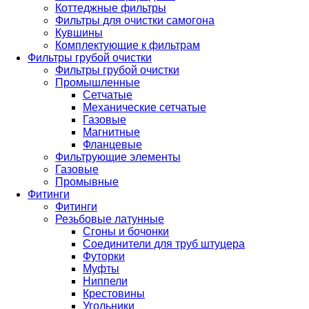
Коттеджные фильтры
Фильтры для очистки самогона
Кувшины
Комплектующие к фильтрам
Фильтры грубой очистки
Фильтры грубой очистки
Промышленные
Сетчатые
Механические сетчатые
Газовые
Магнитные
Фланцевые
Фильтрующие элементы
Газовые
Промывные
Фитинги
Фитинги
Резьбовые латунные
Сгоны и бочонки
Соединители для труб штуцера
Футорки
Муфты
Ниппели
Крестовины
Угольники